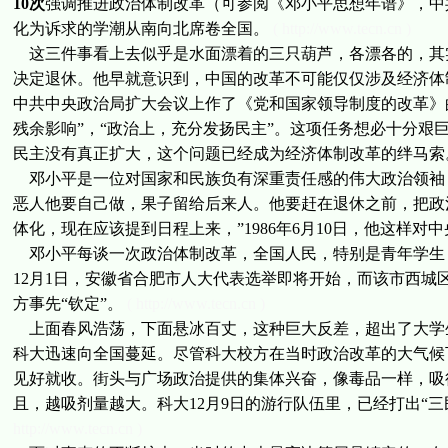
10次
强调推进政治体制改革（可参阅《邓小平思想年谱》，中共
化为诉求的学潮从南向北席卷全国。
( http://www.tecn.cn )
这三件事看上去似乎是水面漂着的三只葫芦，各漂各的，其
决定退休。他早就意识到，中国的改革不可能仅仅涉及经济体制
中共中央政治局扩大会议上作了《党和国家领导制度的改革》
残余影响”，“政治上，充分发扬民主”。这项任务想必十分艰
民主没有真正扩大，这个问题已经成为经济体制改革的绊马索
邓小平是一位对国家和民族负有深重责任感的伟大政治领袖
恶人他要自己做，果子留给后来人。他要赶在退休之前，把政
体化，现在应该提到日程上来，”1986年6月10日，他这样对
邓小平每谈一次政治体制改革，全国人民，特别是青年学生，
12月1日，安徽省合肥市人大代表选举即将开始，而该市西城
方事先“钦定”。
( http://www.tecn.cn )
上面春风浩荡，下面悬冰百丈，这种巨大反差，超出了大学
科大迅速向全国蔓延。尽管科大校方在当时政治改革的大气候
见好就收。街头与广场政治提供的集体兴奋，像毒品一样，吸
且，越吸剂量越大。科大12月9日的游行队伍里，已经打出“三
http://www.tecn.cn )