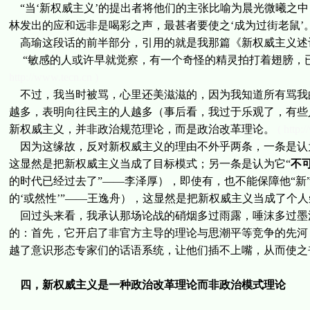
“当‘新权威主义’的提出者将他们的主张比喻为晨光微曦之
林发出的应和远非是喝彩之声，最甚者要使之‘成为过街老鼠’。
高瑜这段话的前半部分，引用的就是我那篇《新权威主义述
“敏感的人或许早就觉察，有一个奇怪的精灵拍打着翅膀，已
http://www.tecn.cn )
不过，我当时被骂，心里还美滋滋的，因为我知道所有骂我
越多，表明向往民主的人越多（事后看，我过于乐观了，有些
新权威主义，并非政治规范理论，而是政治改革理论。
( http:
因为这缘故，反对新权威主义的理由不外乎两条，一条是认
这显然是把新权威主义当成了目标模式；另一条是认为它“
不
的时代已经过去了”——李泽厚），即使有，也不能保障他“新
的‘或然性’”——王逸舟），这显然是把新权威主义当成了个
回过头来看，我承认那场论战的硝烟多过雨露，唾沫多过墨
的：首先，它开启了非官方主导的理论与思潮平等竞争的先河
越了意识形态专家们的话语系统，让他们插不上嘴，从而使之
四，新权威主义是一种政治改革理论而非政治模式理论