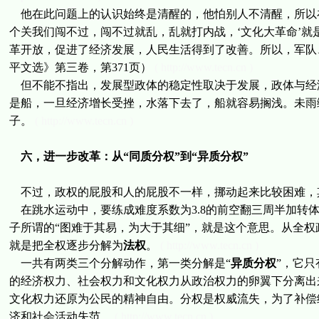
他在此问题上的认识始终是清醒的，他怕别人不清醒，所以在1
个关我们闯不过，闯不过就乱，乱就打内战，‘文化大革命’就
革开放，促进了经济发展，人民生活得到了改善。所以，军队
平文选》第三卷，第371页）
( http://www.tecn.cn )
但不能不指出，发展型政体的稳定性取决于发展，政体与经济
是船，一旦经济增长受挫，水落下去了，船就容易搁浅。未雨绸
子。
( http://www.tecn.cn )
六，进一步改革：从“同质分权”到“异质分权”
不过，政权的屁股和人的屁股不一样，挪动起来比较困难，
在跳水运动中，要练成难度系数为3.8的前空翻三周半加转
子所谓的“图难于其易，为大于其细”，就是这个意思。从全
就是把全权逐步分解为
法权
。
( http://www.tecn.cn )
一共有两类三个分解动作，第一类分解是“
异质分权
”，它
的经济权力、社会权力和文化权力从政治权力的卵翼下分离出
文化权力还原为公民的精神自由。分权是权威流失，为了补偿
济和社会活动失范。
( http://www.tecn.cn )