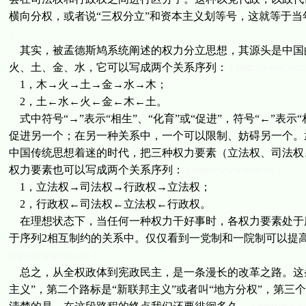
横向分权，或者说“三权分立”和资本主义划等号，这就等于
)
其实，被孟德斯鸠系统阐述的权力分立思想，其源头是中国
火、土、金、水，它可以写成两个关系序列：
( http://www.tecn
1，木→火→土→金→水→木；
2，土←水←火←金←木←土。
式中符号“→”表示“相生”、“化育”或“促进”，符号“←”表示
促进另一个；在另一种关系中，一个可以限制、妨碍另一个。
中国传统思想着迷的时代，把三种权力要素（立法权、司法权
权力要素也可以写成两个关系序列：
( http://www.tecn.cn )
1，立法权→司法权→行政权→立法权；
2，行政权←司法权←立法权←行政权。
在理想状态下，当任何一种权力干好事时，各权力要素处于
于序列2相互制约的关系中。仅仅看到一党制和一院制可以提
http://www.tecn.cn )
总之，从全权政体到宪政民主，是一条漫长的改革之路。这条
主义”，第二个路标是“新联邦主义”或者叫“地方分权”，第三