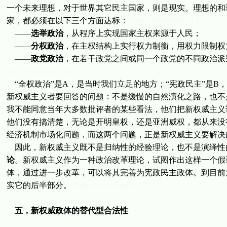
一个未来理想，对于世界其它民主国家，则是现实。理想的和现
家，都必须在以下三个方面达标：
( http://www.tecn.cn )
——
选举政治
，从程序上实现国家主权来源于人民；
——
分权政治
，在主权结构上实行权力制衡，用权力限制权
——
政党政治
，在若干政党之间或同一个政党的不同政治派
http://www.tecn.cn )
“全权政治”是A，是当时我们立足的地方；“宪政民主”是B
新权威主义者要回答的问题：不是缓慢的自然演化之路，也不
我不能同意当年大多数批评者的某些看法，他们把新权威主义
他们没有搞清楚，无论是开明皇权，还是亚洲威权，都从来没
经济机制市场化问题，而这两个问题，正是新权威主义要解决
因此，新权威主义既不是归纳性的经验理论，也不是演绎性
论
。新权威主义作为一种政治改革理论，试图作出这样一个假
体，通过进一步改革，可以将其完善为宪政民主政体。到目前
实它的后半部分。
( http://www.tecn.cn )
五，新权威政体的替代型合法性