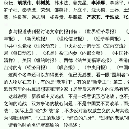
秋耘、
胡绩伟、韩树英
、韩水法、姜先星、
李泽厚
、李盛平、
罗子桂、秦晓鹰、荣剑、邵燕祥、孙立平、沈大德、王器、
王
葵、许良英、远志明、杨春贵、岳麟章、
严家其、于浩成、张
http://www.tecn.cn )
参与报道或刊登讨论文章的报刊有：《世界经济导报》、《
年报》、《新民晚报》、《理论信息报》、《经济学周报》、
中共中央党校《理论动态》、中央办公厅调研室《室内交流》
局《每日动态》、《求是》杂志内参《内部文稿》、《中国社
清样》、美国《纽约时报》、西德《法兰克福评论报》、香港
台湾的有《经济日报》、《联合报》、《中央日报》、《中国
这两个名单还可以加得更长，但已无必要。看一眼“围剿者”
的人物尽在其中，有的是“老掌门”，有的是“新堂主”；第二
派阵营里的右翼思想家和理论家（尽管后来有些人的立场有所
这就说明，新权威主义论战，不是一场意识形态论战，也不
之间的论战，双方争论的核心问题，不是中国要不要改革，而
战”，实际上是“论”少“战”多，不少反对新权威主义的人与
为“德国纳粹”、“民主的叛徒”、“鳄鱼的爪牙”、“过街的老鼠
请看当时的名记者高瑜的一段描述：