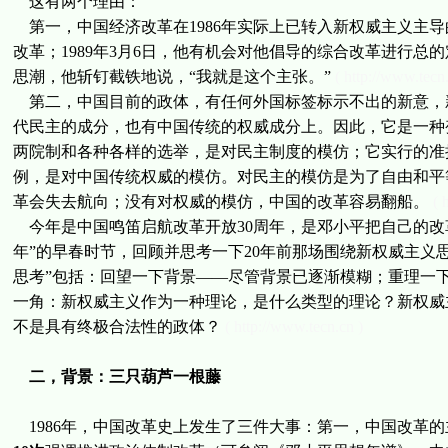
这有两个理由：
第一，中国经济改革在1986年实际上已转入新权威主义主导
改革；1989年3月6日，他有机会对他倡导的综合改革进行
思潮，他斩钉截铁地说，“我就是这个主张。”
( http://www.tecn.
第二，中国目前的政体，有任何外国标签标示不出的新意，新
代民主的成分，也有中国传统的权威成分上。因此，它是一种
两院制和各种各样的选举，是对民主制度的模仿；它实行的准
例，是对中国传统权威的模仿。对民主的模仿是为了自由和平
革会失去航向；没有对权威的模仿，中国的改革容易翻船。
( 
今年是中国鸣笛启航改革开放30周年，是邓小平把自己的改
年”的早春时节，回顾并思考一下20年前那场围绕新权威主义
思考”包括：回望一下背景——尽管背景已逐渐模糊；重理一
一角：新权威主义作为一种理论，是什么类型的理论？新权威
不是具有终极合法性的政体？
( http://www.tecn.cn )
二，背景：三只葫芦一根藤
1986年，中国改革史上发生了三件大事：第一，中国改革的