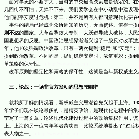
面对事态的不断扩大，当时的中央最高决策层是镇定的。在一
几回街不可怕，天掉不下来。我们要学会在中小动乱中建设现
他们能平安度过危机；第二，并不是所有人都同意现代化要在
事件的结局已经成为众所周知的历史，无庸赘述。值得一提
则不达
的国家。大革命导致大专制，大跃进导致大破坏，大民
国思想界的反思。中国政治思想界渐渐兴起了一股反对改革激进
年，他10次强调政治改革，只有一两次提到“稳定”和“安定”；1
提到政治改革。不同的是，提到稳定安定时，浓笔重彩；提到
革策略的保守性。
( http://www.tecn.cn )
改革原则的坚定性和策略的保守性，这就是当年新权威主义
三，论战：一场非官方发动的思想“围剿”
就我所了解的情况看，新权威主义思潮首先兴起于上海。19
年学子们现在谈论最多的，是精英政治，是现代化进程中的集
宁写了一篇文章，论述现代化建设过程中的政治集权作用，该
上。上海的另一位青年学者萧功秦，比较系统地提出了“过渡权威
表人物之一。
( http://www.tecn.cn )