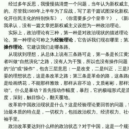
经过多年反思，我慢慢搞清楚一个问题，当年认为新权威主义“
的。尽管我1989年上半年为了应战，写了若干篇试图深化新
化开往民主化的特别快车》，《你需要多少个皇帝？》，《新
我承认，没有一篇文章把新权威主义设想为一种政治理论。
( 
实际上，政治理论有三种，第一种是对政治现状的描述理论
论。第一种理论可称之为
经验理论
，它告诉我们现在哪里；第
操作理论
。它建议我们走哪条路。
( http://www.tecn.cn )
从现状到理想，从总体上说有三条路可走，第一条是长江黄河的路，
者叫做“自然演化”之路，没有人为干预，所以也没有操作问题
的“治”或“操作”，包含三层意思：一是改变，二是纠正，三
晏的理想状态，这是条改革之路；第三条是革命的路，这条路
是绘画绣花，不能那样雅致，那样从容不迫，文质彬彬，那样
动”。什么是暴动？首先指动作幅度，暴烈，它的极端形式是
度，深刻，触目惊心，翻天覆地。
( http://www.tecn.cn )
改革前中国政治现状是什么？这是经验理论要回答的问题，世
治最本质的特点是，一切权力，包括政治权力、经济权力、社
袖手里。
( http://www.tecn.cn )
政治改革要达到什么样的政治状态？对于中国，这是一个规范