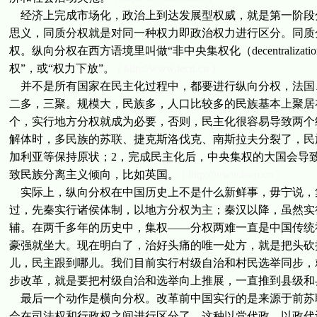
经济上完成市场化，政治上到达发展型权威，就是第一阶段
思义，同质分权就是对同一种权力即政治权力进行区分。同质
权。纵向分权在西方语境里叫做“非中央集权化（decentralizatio
权”，或“权力下放”。
( http://www.tecn.cn )
并不是所有国家在民主化过程中，都要进行纵向分权，法国
二多，三聚。规模大，民族多，人口比较多的民族基本上聚居
个，实行地方分权就成为必要，否则，民主化很容易导致两个
解体时，多民族的苏联、捷克斯洛伐克、南斯拉夫分裂了，民
加利亚等保持原状；2，完成民主化后，中央集权的大国会导
致民族分离主义倾向，比如英国。
( http://www.tecn.cn )
实际上，纵向分权在中国历史上不是什么新鲜事，毋宁说，
过，先秦实行诸侯体制，以地方分权为主；秦汉以降，虽然实
辅。在两千多年的历史中，集权——分权两难一直是中国传统
豪强就坐大。现在明白了，治好头痛的唯一处方，就是把头砍
儿，民主跟到哪儿。我们目前实行村级自治和村民选举同步，
步改革，就是要把村级自治和选举向上推展，一直推到县级和
最后一个动作是横向分权。改革前中国实行的是来源于前苏
会在司法权和行政权之间进行区分了。这种以党代政，以政代