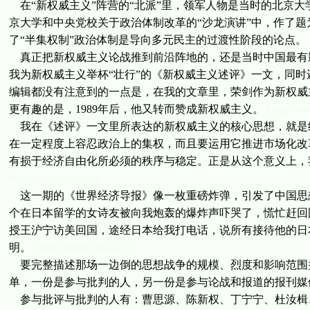
在“新权威主义”阵营的“北派”里，领军人物是当时的北京大学
京大学和中央党校关于政治体制改革的“沙龙演讲”中，作了
了“半集权制”政治体制是导向多元民主的过渡性阶段的论点。
真正把新权威主义论战推到前沿阵地的，还是当时中国最有影响
我为新权威主义举杯“壮行”的《新权威主义述评》一文，同时
编辑都没有注意到的一点是，在我的文章里，荣剑作为新权威
更有趣的是，1989年后，他又转而赞成新权威主义。
( http://w
我在《述评》一文里所表达的新权威主义的核心思想，就是
在一定程度上容忍政治上的集权，而且要运用它推进市场化改
有损于经济自由化所必须的秩序与稳定。正是从这个意义上，
http://www.tecn.cn )
这一期的《世界经济导报》像一枚重磅炸弹，引发了中国思想
个在日本留学的女诗友被向我炮轰的爆炸声吓哭了，慌忙赶回
授王沪宁访美回国，途经日本给我打电话，说所有接待他的日
明。
( http://www.tecn.cn )
要完整描述那场一边倒的思想战争的规模、烈度和影响范围
单，一份是参与批判的人，另一份是参与论战和报道的报刊媒
参与批评与批判的人有：曹思源、陈新权、丁宁宁、杜汝楫