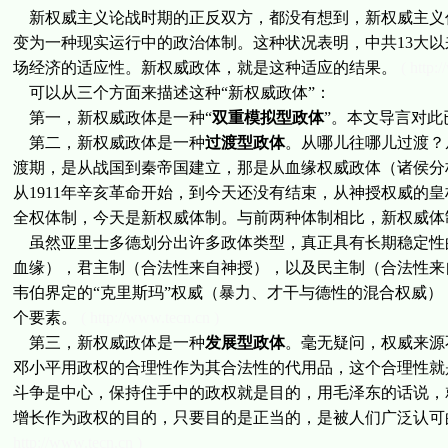
新权威主义论战时期的正反双方，都没有想到，新权威主义
变为一种现实运行中的政治体制。这种状况表明，中共13大
场经济的适应性。新权威政体，就是这种适应的结果。
( http:
可以从三个方面来描述这种“新权威政体”：
第一，新权威政体是一种“
双重模拟型政体
”。本文导言对此
第二，新权威政体是一种
过渡型政体
。从哪儿往哪儿过渡？
渡期，是从战国到秦帝国建立，那是从血缘权威政体（诸侯分
从1911年辛亥革命开始，到今天还没有结束，从神授权威的
全权体制，今天是新权威体制。与前两种体制相比，新权威体
虽然亚里士多德划分出许多政体类型，真正具有长期稳定性
血缘），君主制（合法性来自神授），以及民主制（合法性来
韦伯界定的“克里斯玛”权威（暴力、才干与德性的混合权威
个要素。
( http://www.tecn.cn )
第三，新权威政体是一种
发展型政体
。毫无疑问，权威来源
邓小平用政权的合理性作为其合法性的代用品，这个合理性就是
斗争是中心，保持住手中的政权就是目的，用毛泽东的话说，
增长作为政权的目的，只要目的是正当的，是被人们广泛认可
http://www.tecn.cn )