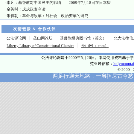
·
李凡：基督教对中国民主的影响——2009年7月18日在日本庆
·
余英时：戊戌政变今读
·
朱毓朝：革命与改革：对社会、政治变革的研究
友情链接 & 合作伙伴
公法评论网
圣山网论坛
基督教经典图书馆（英文）
北大法律信
Liberty Library of Constitutional Classics
圣山网（.com）
公法评论网建于2000年5月26日。本网使用资料基
范亚峰信箱：
holymounta
© 2000
两足行遍天地路，一肩担尽古今愁