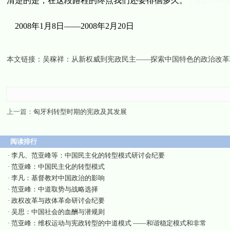
清楚的是，在这段路程的终点我们还要徘徊多久。
( http://www
2008年1月8日——2008年2月20日
本文链接：
吴稼祥：从新权威到宪政民主——探索中国特色的政治改革
上一篇：
匈牙利转型时期的宪政及其发展
阅读排行
·
李凡、范亚峰等：中国民主化的转型模式研讨会纪要
·
范亚峰：中国民主化的转型模式
·
李凡：基督教对中国政治的影响
·
范亚峰：中道取势与战略选择
·
政权改革与政体革命研讨会纪要
·
吴思：中国社会的血酬与潜规则
·
范亚峰：维权运动与宪政转型的中道模式 ——和谐稳定模式和非常