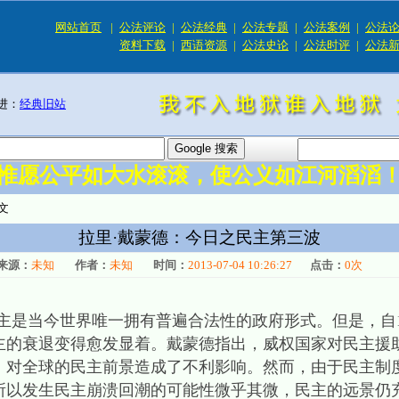
网站首页
|
公法评论
|
公法经典
|
公法专题
|
公法案例
|
公法
资料下载
|
西语资源
|
公法史论
|
公法时评
|
公法
进：
经典旧站
惟愿公平如大水滚滚，使公义如江河滔滔
文
拉里·戴蒙德：今日之民主第三波
来源：
未知
作者：
未知
时间：
2013-07-04 10:26:27
点击：
0
次
是当今世界唯一拥有普遍合法性的政府形式。但是，自19
民主的衰退变得愈发显着。戴蒙德指出，威权国家对民主援
，对全球的民主前景造成了不利影响。然而，由于民主制
所以发生民主崩溃回潮的可能性微乎其微，民主的远景仍