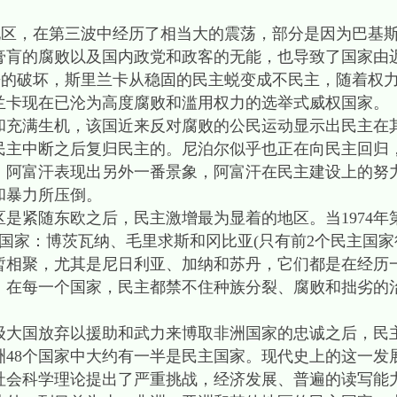
区，在第三波中经历了相当大的震荡，部分是因为巴基斯
膏肓的腐败以及国内政党和政客的无能，也导致了国家由
争的破坏，斯里兰卡从稳固的民主蜕变成不民主，随着权力
兰卡现在已沦为高度腐败和滥用权力的选举式威权国家。
满生机，该国近来反对腐败的公民运动显示出民主在
民主中断之后复归民主的。尼泊尔似乎也正在向民主回归
，阿富汗表现出另外一番景象，阿富汗在民主建设上的努
和暴力所压倒。
紧随东欧之后，民主激增最为显着的地区。当1974年
国家：博茨瓦纳、毛里求斯和冈比亚(只有前2个民主国家得
暂相聚，尤其是尼日利亚、加纳和苏丹，它们都是在经历
，在每一个国家，民主都禁不住种族分裂、腐败和拙劣的
国放弃以援助和武力来博取非洲国家的忠诚之后，民
洲48个国家中大约有一半是民主国家。现代史上的这一发
社会科学理论提出了严重挑战，经济发展、普遍的读写能