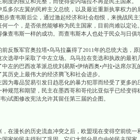
主制度的独立和完整，而使得委内瑞拉不再是民主国家。
多尔左翼的民粹主义总统，以及最近重新执掌权力的
试图步查韦斯后尘，通过激起经济和社会怨恨，来挑战民主
任何一个，是否依然能够称为民主国家，目前尚难以定论
得像查韦斯一样的成功。而查韦斯本人也处于民众与日俱
叛军官奥拉塔•乌马拉赢得了2011年的总统大选，原因
这次选举中采取了中左立场。乌马拉在竞选和执政的最初
中左的巴西改革派总统刘易斯•伊纳西奥•卢拉•达席尔瓦
西经历了其历史上最伟大的经济腾飞和社会进步。
为毒品贸易引发日趋恶化的暴力犯罪而经受了更多的
一种规范和期望，民主在墨西哥和哥伦比亚似乎已经变得
里韦)试图修改宪法允许其留任第三届的企图。
在漫长的历史流血冲突之后，欧盟现在变得空前统一和民
10个国家的民主得到了巩固，它们大部分是自由的民主国