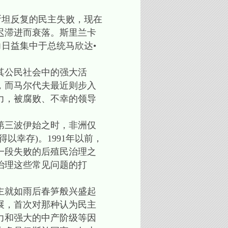
坦反复的民主失败，现在
迟滞进而衰落。斯里兰卡
日益集中于总统马欣达•
其公民社会中的强大活
，而马尔代夫最近则步入
力，被腐败、不幸的领导
第三波伊始之时，非洲仅
以幸存)。1991年以前，
一段失败的后殖民治理之
治理这些常见问题的打
主就如雨后春笋般兴盛起
展，首次对那种认为民主
力和强大的中产阶级等因