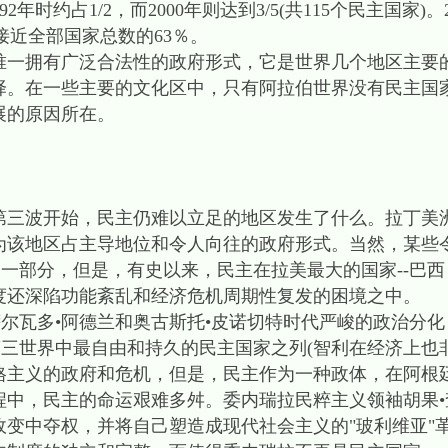
1992年时约占1/2，而2000年则达到3/5(共115个民主国家
，接近全部国家总数的63％。
拥有广泛合法性的政府形式，它是世界几个地区主要
。在一些主要的文化区中，只有阿拉伯世界没有民主国家
展的原因所在。
第三波开始，民主仍难以立足的地区发生了什么。拉丁美
为该地区占主导地位和令人向往的政府形式。当然，某些
的一部分，但是，有史以来，民主在拉美最大的国家--巴
度还深陷功能紊乱和经济危机周期性复发的困境之中。
瓦多•阿德兰和奥古斯托•皮诺切特时代严峻的政治分化
第三世界中最自由和持久的民主国家之列(智利在经济上也
格主义的政府和危机，但是，民主作为一种政体，在阿根
，民主的命运艰难多舛。委内瑞拉民粹主义领袖胡果•查韦
政变中夺权，并将自己塑造成现代社会主义的"玻利维亚"