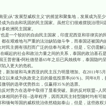
亚)从"发展型威权主义"的摇篮和聚集地，发展成为至
经成为自由和巩固的民主国家。虽然它们很难摆脱治理问
许多欧洲民主国家。
也是一个较好的自由民主国家，印度尼西亚和菲律宾的
，都在艰难地与严重的法治缺陷做斗争，而泰国还被国内
民主拥有强烈而广泛的信奉与渴求，但是，它仍需解
正在崛起的社会和政治力量之间的关系，泰国的政治基石
国王普密蓬•阿杜德登基65年之后已风烛残年，泰国隐约
家陷入更大的危机。
新加坡和马来西亚的民主压力明显增加。在2011年5
立以来成为执政党之后的最低投票率(60％)。同年8月
微弱的选举优势胜出，仅赢得35％的选票。
对势力在选举中取得了显着突破。新的反对联盟--人民
体相同的手段--选举程序，因而其民主转型随时均有可
缅甸等国的威权统治依然稳如泰山，但是，这些政权