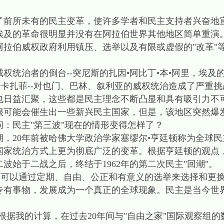
了前所未有的民主变革，使许多学者和民主支持者兴奋地宣
埃及的革命很明显并没有在阿拉伯世界其他地区简单重演
阿拉伯威权政府利用镇压、选举以及有限或虚假的"改革"
治者的倒台--突尼斯的扎因•阿比丁•本•阿里，埃及的
•卡扎菲--对也门、巴林、叙利亚的威权统治造成了严重
也日益汇聚，这些都是民主理念不断凸显和具有吸引力不
很可能会催生出一些新兴民主国家，但是，该地区突然爆
：民主"第三波"现在的情形变得怎样了？
，20年前被哈佛大学政治学家塞缪尔•亨廷顿称为全球民
国家统治方式上更为彻底广泛的变革。根据亨廷顿的观点
第二波始于二战之后，终结于1962年的第二次民主"回潮"。
可以通过定期、自由、公正和有意义的选举来选择和更换领
专有事物，发展成为一个真正的全球现象。民主是当今世
我的计算，在过去20年间与"自由之家"国际观察组的数据