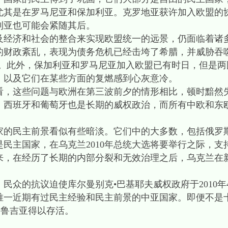
尤其是在罗马尼亚和保加利亚。克罗地亚获许加入欧盟的
利亚也可能会紧随其后。
济和社会的整合来实现欧盟统一的远景，仍面临着诸
的财政紊乱，表现为债务危机已经击垮了希腊，并威胁吞噬
兰。此外，保加利亚和罗马尼亚加入欧盟已有时日，但是两
，以及它们在某些方面的复燃感到心灰意冷。
这些问题与欧洲在第三波前夕的情形相比，顿时黯然失色
，西班牙和葡萄牙也是长期的威权政治，而所有中欧和东
的民主前景看似有些暗淡。它们中的大多数，包括俄罗
民主国家，在乌克兰2010年总统大选将要举行之际，支
以来，在经历了长期的内部分裂和无效治理之后，乌克兰在
众的抗议迫使库尔曼别克•巴基耶夫威权政府于2010年
唯一近期有过民主经验和民主前景的中亚国家。即便不是
格鲁吉亚得以存活。