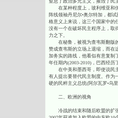
窒息了政治多元主义，摧毁了民
在某种程度上，玻利维亚和伊瓜
阵线领袖丹尼尔•奥尔特加，都
格意义上来说，这三个国家中的
没有一个在破坏民主程序上，取
力之下。
在秘鲁，被视为查韦斯翻版的前反
赞成查韦斯的立场上退缩，而在
加务实的路线，他看似有意复制了
年任期内(2003-2010)，巴
在中美和墨西哥，即使说民主因
有人提出要替代民主制度。作为
硬的民粹主义总统(阿尔瓦罗•乌
二、欧洲的视角
冷战的结束和随后欧盟的扩张，
2007年获准加入欧盟的中东欧