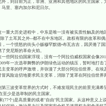
此外，到目前为止，非洲、亚洲和其他地区的民主国家，
、马里、塞内加尔和尼日尔。
这一重大历史进程中，中东是唯一没有被实质性触及的地
-除了土耳其之外--都不在中东地区。政权有限的改革和
17日，一个愤怒的街头小贩穆罕默德•布瓦吉吉，因厌倦了
燃了突尼斯的革命火焰。
些阿拉伯国家浮现，没有一个阿拉伯威权国家会像2010
009年一次选举舞弊的伊朗绿色运动的镇压，暂时地打击
民主变革的呼声激增，并弥漫了大部分阿拉伯世界。在埃
甘冒风险迫切地要求民主变革，消除了笼罩在阿拉伯世界
到第三波变革世界的方式时，不难发现民主的前景充满希
在至少是选举制的民主国家。
(77个)是高质量的或者"自由"民主国家。从这种意义上