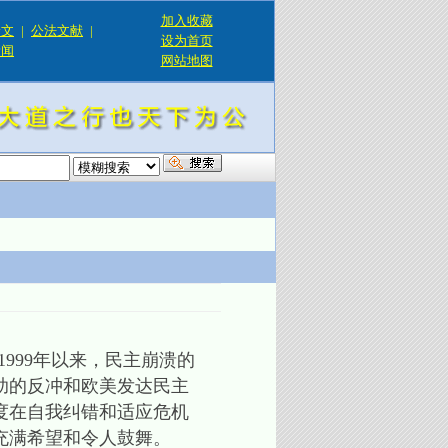
加入收藏
论文
|
公法文献
|
设为首页
新闻
网站地图
！
99年以来，民主崩溃的
助的反冲和欧美发达民主
度在自我纠错和适应危机
充满希望和令人鼓舞。