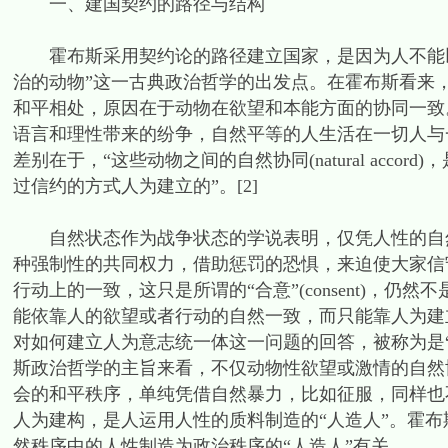
一、建国契约的路径与结构
霍布斯采用契约论的路径建立国家，是因为人不能以
治的动物”这一古典政治哲学的出发点。在霍布斯看来
和平相处，原因在于动物在欲望和本能方面的协同一致
语言和理性带来的纷争，自然平等的人生活在一切人与
差别在于，“这些动物之间的自然协同(natural acc
过信约的方式人为建立的”。[2]
自然状态作为战争状态的学说表明，仅凭人性的自然
种强制性的共同权力，借助惩罚的恐惧，来迫使大家信
行动上的一致，这只是所谓的“合意”(consent)，仍
能依靠人的欲望或者行动的自然一致，而只能靠人为建立
对如何建立人为意志统一体这一问题的回答，被称为是“建立
斯政治哲学的主旨来看，不仅动物性欲望或激情的自然
会的和平秩序，单纯凭借自然暴力，比如征服，同样也
人为建构，是人运用人性的质料制造的“人造人”。霍
然秩序中的人性制造为政治秩序的“人造人”有关。