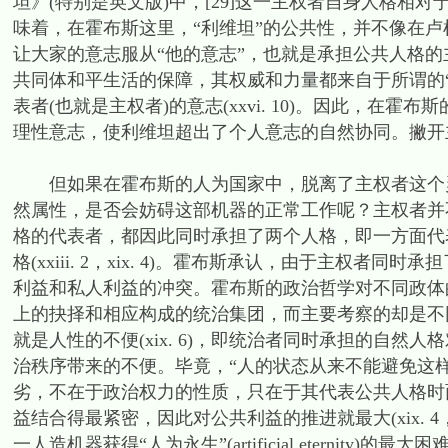
坦》(特别是英文版)中，[29]这一主权者自身人格相
味着，在霍布斯这里，“利维坦”的公共性，并不像在
让大家的意志服从“他的意志”，也就是承担公共人格
共同体和平生活的保障，其权威和力量都来自于所谓的
表者(也就是主权者)的意志(xxvi. 10)。因此，
理性意志，使利维坦超出了个人意志的自然协同。撇开
但如果在霍布斯的人为国家中，脱离了主权者这个灵
然属性，是否会妨碍这部机器的正常工作呢？主权者并
格的代表者，都因此同时承担了两个人格，即一方面代
格(xxiii. 2，xix. 4)。霍布斯承认，由于主权
利益和私人利益的冲突。霍布斯的政治哲学对不同政体
上的抉择和相应构成的统治集团，而主要考察的却是不同政
就是人性的不便(xix. 6)，即统治者同时承担的自
治秩序带来的不便。毕竟，“人的状态从来不能避免这样或那样
劣，不在于政治权力的性质，只在于其代表公共人格时
益结合得最紧密，因此对公共利益的推进就最大(xix. 4，cf. 
一人造机器获得“人为永生”(artificial eternity)的最大困难(