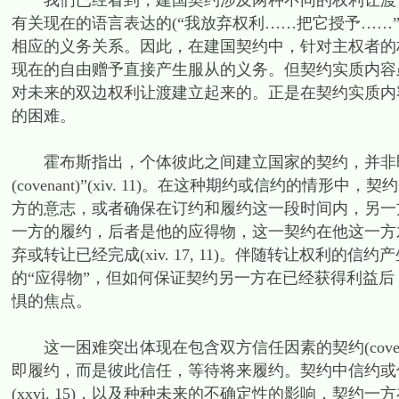
我们已经看到，建国契约涉及两种不同的权利让渡，
有关现在的语言表达的(“我放弃权利……把它授予……
相应的义务关系。因此，在建国契约中，针对主权者的
现在的自由赠予直接产生服从的义务。但契约实质内容
对未来的双边权利让渡建立起来的。正是在契约实质内
的困难。
霍布斯指出，个体彼此之间建立国家的契约，并非即时交
(covenant)”(xiv. 11)。在这种期约或信约
方的意志，或者确保在订约和履约这一段时间内，另一
一方的履约，后者是他的应得物，这一契约在他这一方
弃或转让已经完成(xiv. 17, 11)。伴随转让权利
的“应得物”，但如何保证契约另一方在已经获得利益后
惧的焦点。
这一困难突出体现在包含双方信任因素的契约(covenants 
即履约，而是彼此信任，等待将来履约。契约中信约或
(xxvi. 15)，以及种种未来的不确定性的影响，契