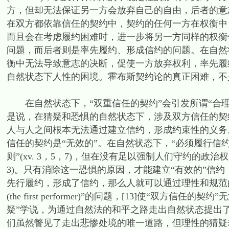
方，但却无法保证另一方会放弃自己的自由，后者的意志此
在双方都依靠信任的契约中，契约的任何一方在权衡中
而且会在考虑履约困难时，进一步将另一方同样的权衡
问题，而后者则是率先履约、形成信约的问题。在自然
衡中无法导致意志的决断，促使一方放弃权利，率先履
自然状态下人性的困境。霍布斯契约论的真正困难，不是履
在自然状态下，“双重信任的契约”会引发所谓“合理猜疑(reason
是说，在猜疑和恐惧的自然状态下，涉及双方信任的契
人与人之间根本无法通过建立信约，形成约束性的义务
信任的契约是“无效的”。在自然状态下，“必须履行信
则”(xv. 3，5，7)，但在没有足以强制人们守约的政治权
3)。只有消除这一恐惧的原因，才能建立“有效的”信
先行履约，形成了信约，那么人就可以通过理性和规范
(the first performer)”的问题，[13]使“
疑”学说，为通过自然法的和平之路走出自然状态提出
们虽然瞥见了走出悲惨处境的唯一道路，但理性的猜疑