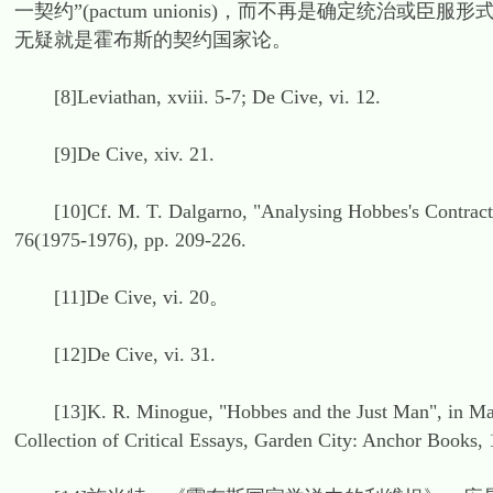
一契约”(pactum unionis)，而不再是确定统治或臣服形式的
无疑就是霍布斯的契约国家论。
[8]Leviathan, xviii. 5-7; De Cive, vi. 12.
[9]De Cive, xiv. 21.
[10]Cf. M. T. Dalgarno, "Analysing Hobbes's Contract", P
76(1975-1976), pp. 209-226.
[11]De Cive, vi. 20。
[12]De Cive, vi. 31.
[13]K. R. Minogue, "Hobbes and the Just Man", in Maur
Collection of Critical Essays, Garden City: Anchor Books, 