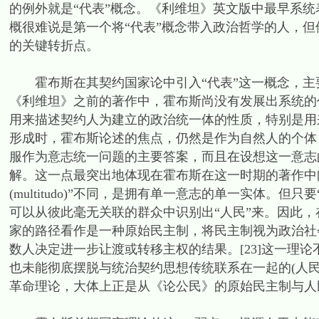
的例外就是“代表”概念。《利维坦》英文版中最早系统
概很难说是第一个将“代表”概念带入政治哲学的人，
的关键转折点。
霍布斯在其契约国家论中引入“代表”这一概念，主
《利维坦》之前的著作中，霍布斯尚没有发展出系统的
用来描述契约人为建立的政治统一体的性质，特别是用
形成时，霍布斯论述的焦点，仍然是作为自然人的个体
服作为意志统一问题的主要答案，而且在设想这一意志
解。这一点最突出地体现在霍布斯在这一时期的著作中阐述的
(multitudo)”不同，是拥有单一意志的单一实体。
可以从彼此毫无关联的群众中识别出“人民”来。因此
家的路径看作是一种原始民主制，将民主制视为政治社
数人决定进一步让渡或转移主权的结果。[23]这一理论
也未能彻底摆脱与统治契约思想传统联系在一起的(人民
革命理论，大体上正是从《论公民》的原始民主制与人民