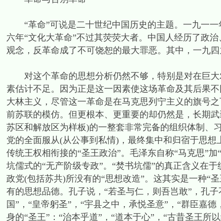
“革命”可说是二十世纪中国历史的主题。一九一一年
六年“文化大革命”不过其荧荧大者。中国人经历了政
观念，反革命成了不可饶恕的最大罪恶。其中，一九四
对这个革命的思想分析仍然不够，特别是对在巨大农
素估计不足。因为正是这一因素使这场革命及其后果不
大林主义，尽管这一革命是在马克思列宁主义的旗号之
前苏联的模仿。但更根本、更重要的却仍然是，长期武
苏区和解放区为样板)的一整套非常完备的组织体制、
党的全面服从(从公事到私情)，最终集中和归宿于思想
传统王权相衔接的“圣王政治”。毛泽东自称“马克思”加
坑儒式的“无产阶级专政”。“焚书坑儒”的真正含义在
政党(包括苏共)所没有的“思想改造”。这其实是一种“
有的思想品德。孔子说，“若圣与仁，则吾岂敢”，孔子
国”，“皇帝躬圣”，“宇县之中，承悦圣意”，“群臣嘉
身的“圣王”：“治本乎道”，“道本于心”，“古昔圣王