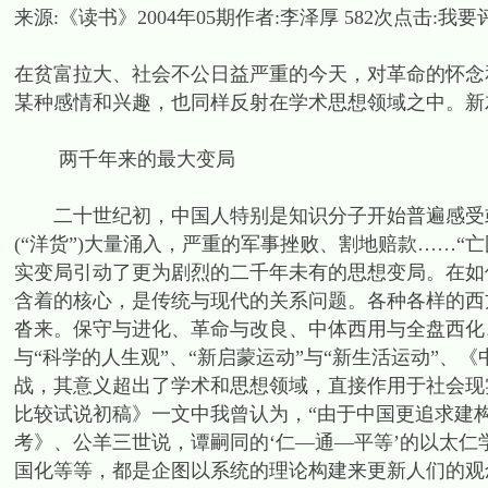
来源:《读书》2004年05期作者:李泽厚 582次点击:我要
在贫富拉大、社会不公日益严重的今天，对革命的怀念
某种感情和兴趣，也同样反射在学术思想领域之中。新
两千年来的最大变局
二十世纪初，中国人特别是知识分子开始普遍感受或
(“洋货”)大量涌入，严重的军事挫败、割地赔款……
实变局引动了更为剧烈的二千年未有的思想变局。在如
含着的核心，是传统与现代的关系问题。各种各样的西
沓来。保守与进化、革命与改良、中体西用与全盘西化
与“科学的人生观”、“新启蒙运动”与“新生活运动”
战，其意义超出了学术和思想领域，直接作用于社会现
比较试说初稿》一文中我曾认为，“由于中国更追求建
考》、公羊三世说，谭嗣同的‘仁—通—平等’的以太
国化等等，都是企图以系统的理论构建来更新人们的观