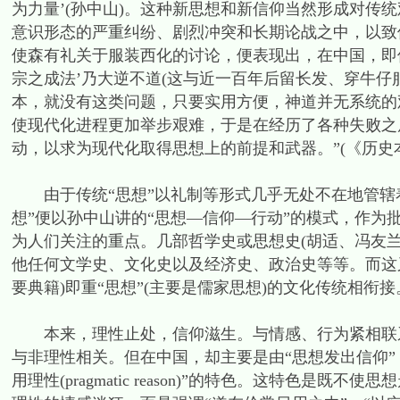
为力量’(孙中山)。这种新思想和新信仰当然形成对传
意识形态的严重纠纷、剧烈冲突和长期论战之中，以致
使森有礼关于服装西化的讨论，便表现出，在中国，即使
宗之成法’乃大逆不道(这与近一百年后留长发、穿牛仔
本，就没有这类问题，只要实用方便，神道并无系统的
使现代化进程更加举步艰难，于是在经历了各种失败之
动，以求为现代化取得思想上的前提和武器。”(《历史本体
由于传统“思想”以礼制等形式几乎无处不在地管辖着
想”便以孙中山讲的“思想—信仰—行动”的模式，作
为人们关注的重点。几部哲学史或思想史(胡适、冯友
他任何文学史、文化史以及经济史、政治史等等。而这又
要典籍)即重“思想”(主要是儒家思想)的文化传统相衔接
本来，理性止处，信仰滋生。与情感、行为紧相联系
与非理性相关。但在中国，却主要是由“思想发出信仰”
用理性(pragmatic reason)”的特色。这特色