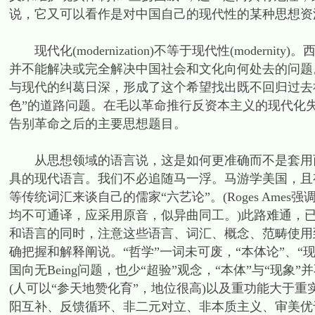
说，它又可以看作是对中国自己的现代性的某种思想资
现代化(modernization)不等于现代性(moder
并不能解决或完全解决中国社会和文化向何处去的问题
与现代的纠葛日深，形成了这个希望找出既不回归过去
色”的道路问题。在毛以革命推行反资本主义的现代化
告别革命之后的主要思想题目。
从思想领域的语言说，这是如何更准确而不是套用西
具的现代语言。我们不必追随马一浮。马游学美国，且
等传统词汇来谈自己的儒家“六艺论”。(Roges Ames强
均不可通译，应采用原音，似异曲同工。)此路难通，
和语言的同时，注意这些语言、词汇、概念、范畴使用
确把握和解释阐说。“哲学”一词未可废，“本体论”、“现
国向无Being问题，也少“超验”观念，“本体”与“现
(人可以“参天地赞化育”，地位很高)以及重功能大于重
阳互补、反馈循环、非二元对立、非本质主义、审美优于