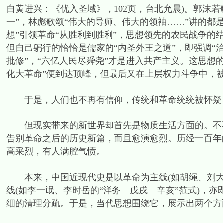
自黄进兴：《优入圣域》，102页，台北允晨)。郭沫若
一”，林彪歌颂“伟大的导师、伟大的领袖……”讲的都是
想”引领革命“从胜利到胜利”，思想领先的农民战争
但自己躬行的恰恰是儒家的“内圣外王之道”，即强调“治
批修”，“六亿人民尽舜尧”才是进入共产主义。这思想的
化大革命”便到达顶峰，但最后又在上层权力斗争中，
于是，人们也不再有信仰，传统和革命统统被怀疑
但现实带来的新世界却首先是物质生活方面的。不再
告别革命之后的历史新篇，而且愈演愈烈。历经一百年
高采烈，有人满腔气愤。
本来，中国近现代史是以革命为主线(如胡绳、刘大年
线(如李一氓、李时岳的“洋务—戊戌—辛亥”范式)，
细的清理分疏。于是，当代思想围绕它，展示出两个方