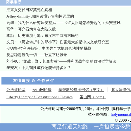
阅读排行
·
汪东兴交代田家英死亡真相
·
Jeffrey-Infinity :如何读懂讣告和悼词里的
·
高华：我为什么研究延安整风——《红太阳是怎样升起的：延安整风
·
高华：蒋介石为何在大陆失败
·
李劼；历史重演可能：东汉末年或清末民初
·
文贝：《历史转折中的邓小平》伤害最大的是中央文献研究室
·
安德鲁·拉利波特等：中国共产党执政合法性的挑战
·
反思稳定压倒一切——孙立平访谈录
·
刘小枫：“龙战于野，其血玄黄”——共和国战争史的政治哲学解读
·
黎安友：中共韧性威权还能维持多久？
友情链接 & 合作伙伴
公法评论网
圣山网论坛
基督教经典图书馆（英文）
北大法律信
Liberty Library of Constitutional Classics
圣山网（.com）
公法评论网建于2000年5月26日。本网使用资料基
范亚峰信箱：
holymounta
© 2000
两足行遍天地路，一肩担尽古今愁