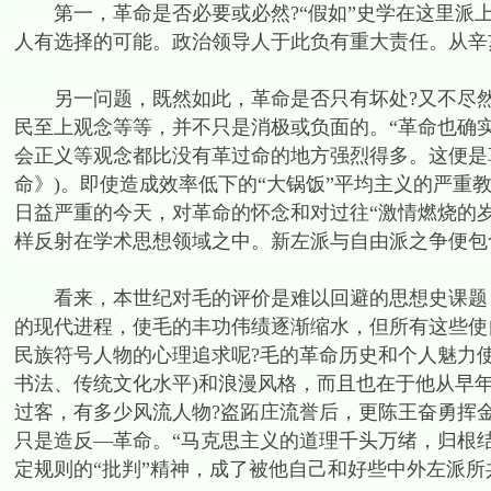
第一，革命是否必要或必然?“假如”史学在这里派上
人有选择的可能。政治领导人于此负有重大责任。从辛亥
另一问题，既然如此，革命是否只有坏处?又不尽然
民至上观念等等，并不只是消极或负面的。“革命也确
会正义等观念都比没有革过命的地方强烈得多。这便是
命》)。即使造成效率低下的“大锅饭”平均主义的严重
日益严重的今天，对革命的怀念和对过往“激情燃烧的
样反射在学术思想领域之中。新左派与自由派之争便包
看来，本世纪对毛的评价是难以回避的思想史课题，
的现代进程，使毛的丰功伟绩逐渐缩水，但所有这些使
民族符号人物的心理追求呢?毛的革命历史和个人魅力
书法、传统文化水平)和浪漫风格，而且也在于他从早年
过客，有多少风流人物?盗跖庄流誉后，更陈王奋勇挥金
只是造反—革命。“马克思主义的道理千头万绪，归根
定规则的“批判”精神，成了被他自己和好些中外左派所