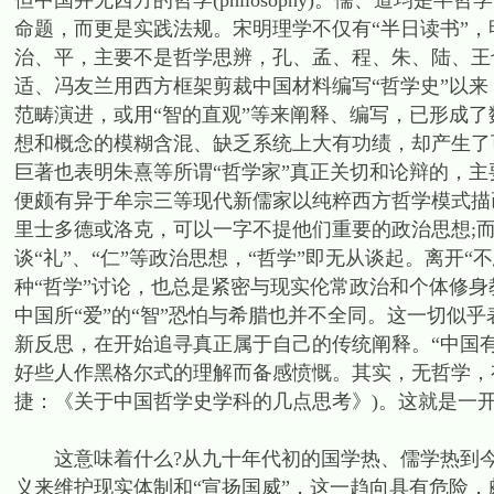
但中国并无西方的哲学(philosophy)。儒、道均是
命题，而更是实践法规。宋明理学不仅有“半日读书”，
治、平，主要不是哲学思辨，孔、孟、程、朱、陆、王
适、冯友兰用西方框架剪裁中国材料编写“哲学史”以
范畴演进，或用“智的直观”等来阐释、编写，已形成
想和概念的模糊含混、缺乏系统上大有功绩，却产生了
巨著也表明朱熹等所谓“哲学家”真正关切和论辩的，
便颇有异于牟宗三等现代新儒家以纯粹西方哲学模式描
里士多德或洛克，可以一字不提他们重要的政治思想;而
谈“礼”、“仁”等政治思想，“哲学”即无从谈起。离开
种“哲学”讨论，也总是紧密与现实伦常政治和个体修身教
中国所“爱”的“智”恐怕与希腊也并不全同。这一切似
新反思，在开始追寻真正属于自己的传统阐释。“中国
好些人作黑格尔式的理解而备感愤慨。其实，无哲学，有
捷：《关于中国哲学史学科的几点思考》)。这就是一
这意味着什么?从九十年代初的国学热、儒学热到今天
义来维护现实体制和“宣扬国威”，这一趋向具有危险