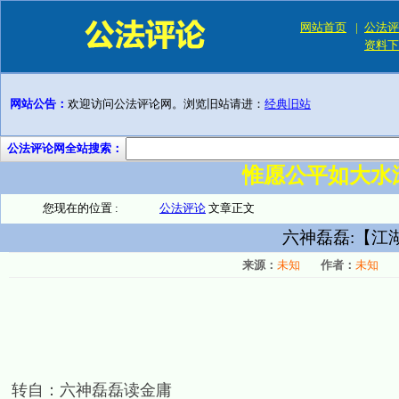
网站首页
|
公法评
资料下
网站公告：
欢迎访问公法评论网。浏览旧站请进：
经典旧站
公法评论网全站搜索：
惟愿公平如大水
您现在的位置 :
公法评论
文章正文
六神磊磊:【江
来源：
未知
作者：
未知
转自：六神磊磊读金庸