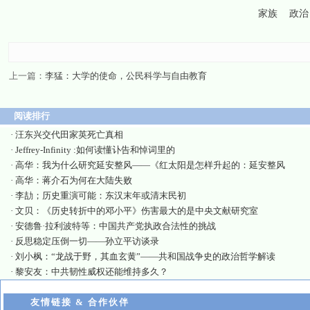
家族
政治
上一篇：
李猛：大学的使命，公民科学与自由教育
阅读排行
·
汪东兴交代田家英死亡真相
·
Jeffrey-Infinity :如何读懂讣告和悼词里的
·
高华：我为什么研究延安整风——《红太阳是怎样升起的：延安整风
·
高华：蒋介石为何在大陆失败
·
李劼；历史重演可能：东汉末年或清末民初
·
文贝：《历史转折中的邓小平》伤害最大的是中央文献研究室
·
安德鲁·拉利波特等：中国共产党执政合法性的挑战
·
反思稳定压倒一切——孙立平访谈录
·
刘小枫：“龙战于野，其血玄黄”——共和国战争史的政治哲学解读
·
黎安友：中共韧性威权还能维持多久？
友情链接 & 合作伙伴