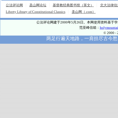
公法评论网
圣山网论坛
基督教经典图书馆（英文）
北大法律信
Liberty Library of Constitutional Classics
圣山网（.com）
公法评论网建于2000年5月26日。本网使用资料基
范亚峰信箱：
holymounta
© 2000
两足行遍天地路，一肩担尽古今愁