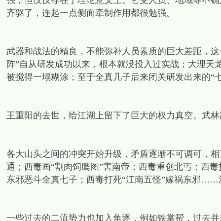
强，但仅仅存在于理论意义上。它受人员、地域等不确
齐驱了，连起一点侧面牵制作用都很勉强。
武器和战法的精良，不能弥补人员素质的巨大差距，这
阵”自从研发成功以来，根本就没投入过实战；大理天
被搅得一塌糊涂；至于全真几子后来闭关研发出来的“
王重阳的去世，给江湖上留下了巨大的权力真空。武林
各大山头之间的冲突开始升级，矛盾逐渐不可调可，相
通；西毒画“割肉饲鹰图”害南帝；西毒重创北丐；西
东邪恶斗全真七子；西毒打死“江南五怪”嫁祸东邪…
一些过去的二流势力也加入角逐，例如铁掌帮，过去并