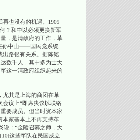
也没有的机遇。1905
如何？和中以必须更换新军
力量，是清政府的工作，革
在孙中山——国民党系统
找出路很有关系。据陈铭
人数达数千人，其中多为士大
新军这一清政府组织起来的
尤其是上海的商团在革
次会议上“即席决议以联络
的重要成员。但当时资本家
资本家基本上不再支持革
炎说：“金陵召募之师，大
10]这些军队在民国成立