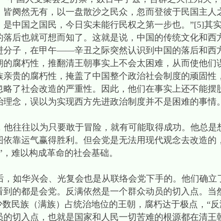
，皆阕然无有，以一盘散沙之民众，忽而登彼于民国主人
是中国之国民，今日实未能行民权之第一步也。”[5]其
的落后也就可想而知了。这就是说，中国的传统文化和西
进分子，在甲午——辛丑之际突然认识到中国的落后和西
朝的腐朽性，推翻清王朝事实上不会太困难，从而使他们
族亲贵的腐朽性，掩盖了中国整个政治社会制度的顽固性
忽略了社会改造的严重性。因此，他们在事实上还不能摆
治理念，误以为实现西方先进政治制度并不是困难的事情
往往以为只要敢于冒险，就有可能取得成功。他总是想
图依靠运气赢得胜利。但会党是无法用现代观念去改造的，
”，难以构成革命的社会基础。
如华兴会、光复会也是从联络会党下手的。他们确立了
看到的都是会党。反满依然是一个群众动员的切入点。当
少数民族（满族）占统治地位的王朝，腐朽达于极点，“反
员的切入点，也就是国家和人民一切苦难的根源都在清王