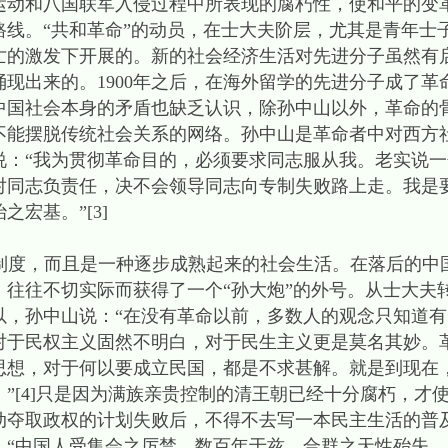
运动和八国联军入侵过程中所表现的腐朽性，使和平的变
路线。“共和革命”的动员，在士大夫阶层，尤其是青年士
亡的激发下开展的。新的社会经济生活对先进分子虽然有
现出来的。1900年之后，在海外留学的先进分子成了革
中国社会本身的矛盾也缺乏认识，除孙中山以外，革命的
不能摆脱传统社会关系的网络。孙中山是革命者中对西方
说：“我为贯彻革命目的，必须要求同志服从我。老实说
对同志负责任，决不会领导同志向专制失败路上走。我是
宏基。”[3]
，而且是一种逐步成熟起来的社会生活。在落后的中国
，往往不切实际而获得了一个“孙大炮”的外号。从士大夫
以，孙中山说：“在没有革命以前，多数人的观念只知道
对于民权主义固然不明白，对于民生主义更是莫名其妙。
思想，对于何以要成立民国，都是不求甚解。就是到现在
”[4]只是因为满族亲贵控制的清王朝已经十分腐朽，才
动夺取政权的计划失败后，不得不去写一本民主生活的普
：“中国人受集会之厉禁，数百年于兹，合群之天性殆失