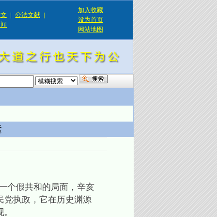
加入收藏
论文
|
公法文献
|
设为首页
新闻
网站地图
！
运
一个假共和的局面，辛亥
民党执政，它在历史渊源
现。