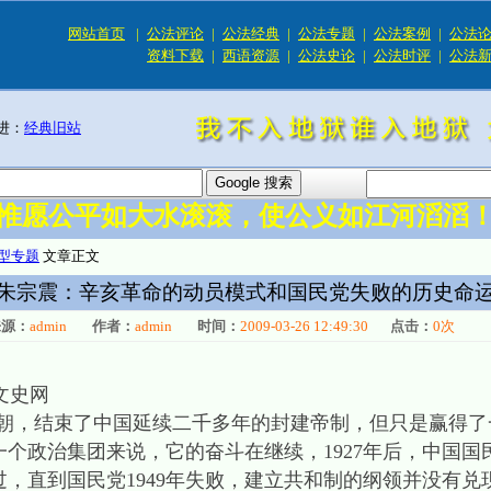
网站首页
|
公法评论
|
公法经典
|
公法专题
|
公法案例
|
公法
资料下载
|
西语资源
|
公法史论
|
公法时评
|
公法
进：
经典旧站
惟愿公平如大水滚滚，使公义如江河滔滔
型专题
文章正文
朱宗震：辛亥革命的动员模式和国民党失败的历史命
来源：
admin
作者：
admin
时间：
2009-03-26 12:49:30
点击：
0
次
文史网
结束了中国延续二千多年的封建帝制，但只是赢得了
个政治集团来说，它的奋斗在继续，1927年后，中国国
，直到国民党1949年失败，建立共和制的纲领并没有兑