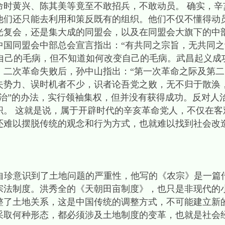
命时黄兴、陈其美等竟至不敢招兵，不敢动员。 确实，辛
他们还只能去利用和策反既有的组织。他们不仅不懂得动
光复会，还是集大成的同盟会，以及在同盟会大旗下的中
中国同盟会中部总会宣言指出：“有共同之宗旨，无共同
知道自己的毛病，但不知道如何改变自己的毛病。武昌起义
。二次革命失败后，孙中山指出：“第一次革命之际及第
势力、误时机者不少，识者论吾党之败，无不归于散涣，诚
人治”的办法，实行领袖集权，但并没有获得成功。反对人
织。 这就是说，属于开辟时代的辛亥革命党人，不仅在客
还难以摆脱传统的观念和行为方式，也就难以找到社会改
意识到了土地问题的严重性，他写的《农宗》是一篇传
宗法制度。洪秀全的《天朝田亩制度》，也只是非现代的
整了土地关系，这是中国传统的调整方式，不可能建立新
采取何种形态，都必须涉及土地制度的变革，也就是社会