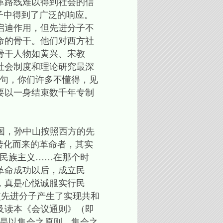
革路线难以得到社会的信
子中得到了广泛的响应。
启迪作用，但先进分子不
命的骨干。他们对西方社
骨干人物如黄兴、宋教
社会制度和理论研究最深
一句，你们许多不懂得，见
要以一身结束数千年专制
，孙中山按照西方的先
转化而来的革命者，其实
有民族主义……在那个时
革命成功以后，成立民
，真是心悦诚服实行民
使先进分子产生了实现共和
及读本《会议通则》（即
，是以集会之原则，集会之