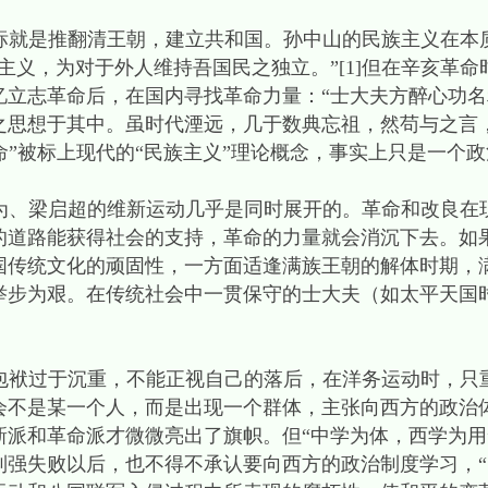
是推翻清王朝，建立共和国。孙中山的民族主义在本质
主义，为对于外人维持吾国民之独立。”[1]但在辛亥革
忆立志革命后，在国内寻找革命力量：“士大夫方醉心功
之思想于其中。虽时代湮远，几于数典忘祖，然苟与之言
革命”被标上现代的“民族主义”理论概念，事实上只是一个
梁启超的维新运动几乎是同时展开的。革命和改良在现
的道路能获得社会的支持，革命的力量就会消沉下去。如
国传统文化的顽固性，一方面适逢满族王朝的解体时期，
举步为艰。在传统社会中一贯保守的士大夫（如太平天国
过于沉重，不能正视自己的落后，在洋务运动时，只重
会不是某一个人，而是出现一个群体，主张向西方的政治
新派和革命派才微微亮出了旗帜。但“中学为体，西学为用
列强失败以后，也不得不承认要向西方的政治制度学习，“