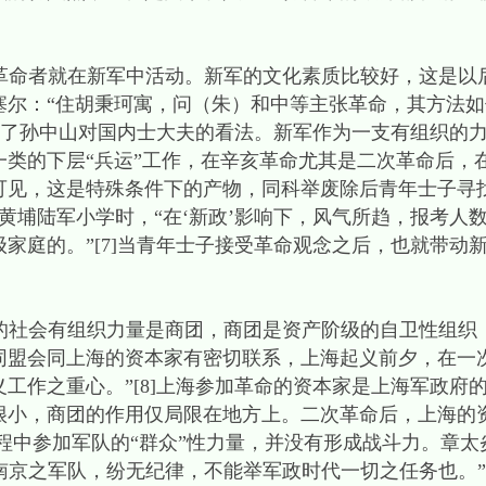
就在新军中活动。新军的文化素质比较好，这是以后再
塞尔：“住胡秉珂寓，问（朱）和中等主张革命，其方法
改变了孙中山对国内士大夫的看法。新军作为一支有组织的
一类的下层“兵运”工作，在辛亥革命尤其是二次革命后，
可见，这是特殊条件下的产物，同科举废除后青年士子寻
广东黄埔陆军小学时，“在‘新政’影响下，风气所趋，报考
家庭的。”[7]当青年士子接受革命观念之后，也就带动
会有组织力量是商团，商团是资产阶级的自卫性组织，
同盟会同上海的资本家有密切联系，上海起义前夕，在一
工作之重心。”[8]上海参加革命的资本家是上海军政府
很小，商团的作用仅局限在地方上。二次革命后，上海的
程中参加军队的“群众”性力量，并没有形成战斗力。章太
“南京之军队，纷无纪律，不能举军政时代一切之任务也。”[