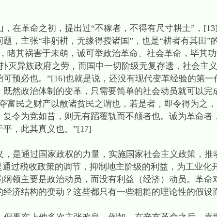
命之初，提出过“不稼者，不得有尺寸耕土”，[13]
，主张“非躬耕，无缘得授诸国”，也是“耕者有其田”的意
先，睹其祸害于未萌，诚可举政治革命、社会革命，毕其
，仅一扑灭异族政府之劳，而国中一切阶级无复存遗，社会主
可预必也。”[16]也就是说，还没有现代变革经验的第
。既然政治体制的变革，只需要简单的社会动员就可以完
非夺富民之财产以散诸贫民之谓也，若是者，即令得为之
，复令为竞如昔，则无有蹈覆轨而不颠者也。诚为革命者
，此其真义也。”[17]
是通过国家政权的力量，实施国家社会主义政策，推动
要是通过税收政策的调节，抑制地主阶级的利益，为工业化
的纲领主要是政治动员，而没有利益（经济）动员。革命
的经济结构的变动？这些都只有一些粗糙的理论性的假设