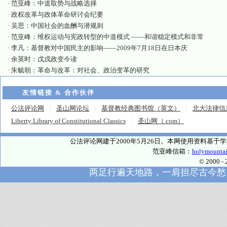
·
范亚峰：中道取势与战略选择
·
政权改革与政体革命研讨会纪要
·
吴思：中国社会的血酬与潜规则
·
范亚峰：维权运动与宪政转型的中道模式 ——和谐稳定模式和非常
·
李凡：基督教对中国民主的影响——2009年7月18日在日本庆
·
余英时：戊戌政变今读
·
朱毓朝：革命与改革：对社会、政治变革的研究
友情链接 & 合作伙伴
公法评论网
圣山网论坛
基督教经典图书馆（英文）
北大法律信
Liberty Library of Constitutional Classics
圣山网（.com）
公法评论网建于2000年5月26日。本网使用资料基
范亚峰信箱：
holymounta
© 2000
两足行遍天地路，一肩担尽古今愁