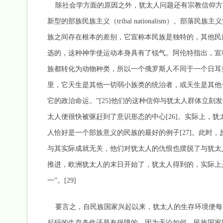
除社会学方面的原因之外，犹太人问题还有宗教信仰方
新型的部族民族主义（tribal nationalism）。
族之间存在根本的差别，它宣称本民族是独特的，其他民
选的，这种神学使运动本身具有了锐气。阿伦特指出，宣
族都转化为动物种类，所以一个俄罗斯人不同于一个日耳
里，它天生是其他一切弱小族类的统治者，或天生是其他
它的政治命运。”[25]他们的这种信仰与犹太人群体立
太人便很快被驱赶到了意识形态的中心[26]。实际上，
人恰好是一个部族意义的民族的最好的例子[27]。此时，
与其实际成就无关，他们对犹太人的仇恨也摆脱了与犹太
推进，欧洲犹太人的末日开始了，犹太人得到的，实际上
一”。[29]
要言之，自民族国家兴起以来，犹太人的生存环境便每
起码的生存条件还是有保障的，因为无论如何，民族国家