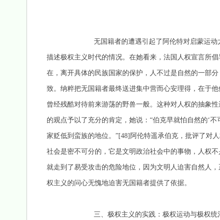
无国籍者的遭遇引起了阿伦特对启蒙运动尤其是法
描述极权主义时代的情况。在她看来，法国人权宣言所倡
在，离开具体的民族国家的保护，人不过是自然的一部分
致。纳粹把无国籍者最终送进集中营而心安理得，在于他
曾经残酷对待前来游荡的野兽一般。这种对人权的抽象性
的观点予以了充分的肯定，她说：“伯克早就怕自然的‘不
家贬低到蛮族的地位。”[48]阿伦特遥承伯克，批评了
社会是密不可分的，它是文明政治社会中的事物，人权不
就走到了易受攻击的危险地位，因为文明人迫害自然人，
权主义的问心无愧地迫害无国籍者提供了依据。
三、极权主义的实践：极权运动与极权统