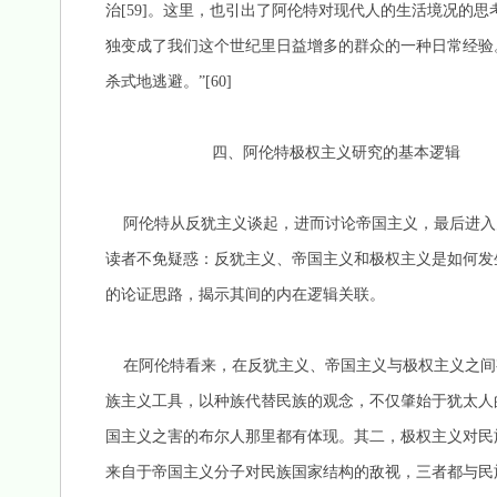
治[59]。这里，也引出了阿伦特对现代人的生活境况的
独变成了我们这个世纪里日益增多的群众的一种日常经验
杀式地逃避。”[60]
四、阿伦特极权主义研究的基本逻辑
阿伦特从反犹主义谈起，进而讨论帝国主义，最后进入
读者不免疑惑：反犹主义、帝国主义和极权主义是如何发
的论证思路，揭示其间的内在逻辑关联。
在阿伦特看来，在反犹主义、帝国主义与极权主义之间
族主义工具，以种族代替民族的观念，不仅肇始于犹太人
国主义之害的布尔人那里都有体现。其二，极权主义对民
来自于帝国主义分子对民族国家结构的敌视，三者都与民