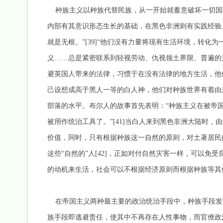
种族主义以种族代替民族，从一开始就蓄意破坏一切国
内部有其意识形态生长的基础，在黑色非洲则有实践经验
就是无根。”[39]“他们没有力量将现有生活环境，转
义……总是紧密联系到轻视劳动、仇视领土界限、普遍的无
避英国人带来的法律，习惯于在没有法律的地方生活，他
己设想成高于黑人一等的白人神，他们对种族世界有着由
部落的水平。布尔人的故事首先表明：“种族主义在被帝
被用作统治工具了。”[41]当白人来到黑色非洲大陆时
价值，同时，只有根据种族这一自然的原则，对土著居民
这些“自然的”人[42]，正如对付自然灾害一样，可以
的动机来生活，社会可以不根据经济原则而根据种族等其
在帝国主义两种最主要的政治统治手段中，种族手段发
族手段即逃避责任，使其中不再存在人性事物，而官僚政