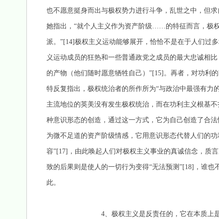
也不愿意挺身而出与极权势力进行斗争，乱世之中，但求
她指出，“就个人主义作为资产阶级……的特征而言，极
派。”[14]极权主义运动能够展开，恰恰不是在于人们
义运动成员的狂热和一些普通政党之成员的最大忠诚相比
的产物（他们随时愿意牺牲自己）”[15]。再者，对功
特反复指出，极权统治者的所作所为“与政治中最强有力的
主流地位的英美没有发生极权统治，而在功利主义根基不
种意识形态的创造，通过这一方式，它为自己创造了合法
为微不足道的资产阶级情感，它用意识形态代替人们的功
容”[17]，由此唤起人们对极权主义事业的真诚信念，
致的后果则是使人的一切行为变得“无法预测”[18]，
此。
4、极权主义是反责任的，它在本质上是一