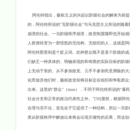
阿伦特指出，极权主义的兴起以阶级社会的解体为前提，
的，阿伦特所说的“无阶级社会”与马克思主义所说的随着
崩溃的社会。一当阶级秩序崩溃，政党制度随即也开始崩
人群便转变为一群愤怒的无结构、无组织的人，这就是阿
阿伦特那里则是个贬义词。此种群众既不是某个阶级的成
们缺乏一种具体的、明确表现的和有限的实际目标的阶级
上无动于衷的、从不参加政党、几乎不参加民意测验的大多
化而放弃他们时，极权政党却将目标定在组织和争取群众
出来。这里的“群众”（mass），不同于阿伦特所说的“暴
社会分支和正常的政治代表性之外。”[50]显然，根据
合理与否不论，首先在于它提供了一种结构，所以一旦阶
类从阶级秩序中解放出来将会出现灾难性的后果，而这似