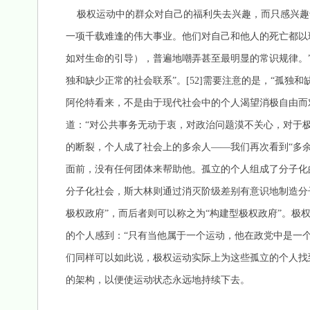
极权运动中的群众对自己的福利失去兴趣，而只感兴趣
一项千载难逢的伟大事业。他们对自己和他人的死亡都以
如对生命的引导），普遍地嘲弄甚至最明显的常识规律。”
独和缺少正常的社会联系”。[52]需要注意的是，“孤独
阿伦特看来，不是由于现代社会中的个人渴望消极自由而
道：“对公共事务无动于衷，对政治问题漠不关心，对于极
的断裂，个人成了社会上的多余人——我们再次看到“多
面前，没有任何团体来帮助他。孤立的个人组成了分子化
分子化社会，斯大林则通过消灭阶级差别有意识地制造分
极权政府”，而后者则可以称之为“构建型极权政府”。极
的个人感到：“只有当他属于一个运动，他在政党中是一个
们同样可以如此说，极权运动实际上为这些孤立的个人找
的架构，以便使运动状态永远地持续下去。