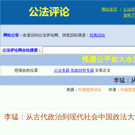
网站首页
|
公法评
资料下
网站公告：
欢迎访问公法评论网。浏览旧站请进：
经典旧站
公法评论网全站搜索：
惟愿公平如大水
您现在的位置 :
公法专题
宪政转型专题
文章正文
李猛：
来源：
中国思想论坛
作者：
中国思
李猛：从古代政治到现代社会中国政法大