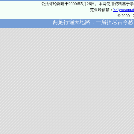
公法评论网建于2000年5月26日。本网使用资料基
范亚峰信箱：
holymounta
© 2000
两足行遍天地路，一肩担尽古今愁