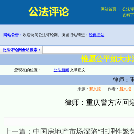
网站首页
|
公法评
资料下
网站公告：
欢迎访问公法评论网。浏览旧站请进：
经典旧站
公法评论网全站搜索：
惟愿公平如大水
您现在的位置 :
公法新闻
文章正文
律师：
来源：
新京报
作者：
新京报
律师：重庆警方应回避
上一篇：
中国房地产市场深陷“非理性繁荣