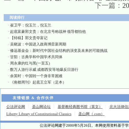
下一篇：
2
阅读排行
·
崔卫平：倪玉兰，倪玉兰
·
起底富豪郭文贵：在北京号称战神 领导都怕他
·
【特稿】郭文贵夺富记
·
吴晓波：中国进入政商博弈新周期
·
修远基金会：新时代中国社会结构的演变及未来的可能挑战
·
甘阳：古典学和中国学术共同体
·
周永康的红与黑(一至五)
·
数万人游行示威 成都西安等地爆反日游行
·
余英时：中国转一个身非常困难
·
《南都周刊》起底王立军（足本）
友情链接 & 合作伙伴
公法评论网
圣山网论坛
基督教经典图书馆（英文）
北大法律信
Liberty Library of Constitutional Classics
圣山网（.com）
公法评论网建于2000年5月26日。本网使用资料基