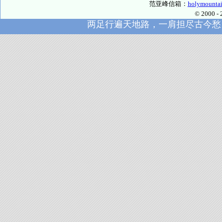
范亚峰信箱：
holymounta
© 2000
两足行遍天地路，一肩担尽古今愁