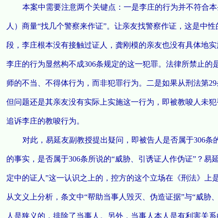
本案中需要注意两个关键点：一是李庄的行为并不符合本
人）商量“找几个警察来作证”。让亲友找警察作证，这是中
段，李庄根本没有接触过证人，龚刚模的亲友也没有具体地实
李庄的行为显然构不成306条规定的这一犯罪。法律所禁止
师的不当、不得体行为，而非犯罪行为。二是如果从刑法第2
但问题还是其亲友没有实际上实施这一行为，即被教唆人未犯
追诉李庄的教唆行为。
对此，易延友副教授提出疑问，即被告人是否属于306条
的事实，是否属于306条所说的“威胁、引诱证人作伪证”？易
定中的证人”这一认识之上的，控方的这个立场在《刑法》上
从文义上分析，条文中“帮助当事人毁灭、伪造证据”与“威胁
人是狭义的，排除了当事人。另外，当事人本人是有利害关系