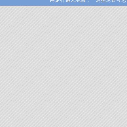
两足行遍天地路，一肩担尽古今愁