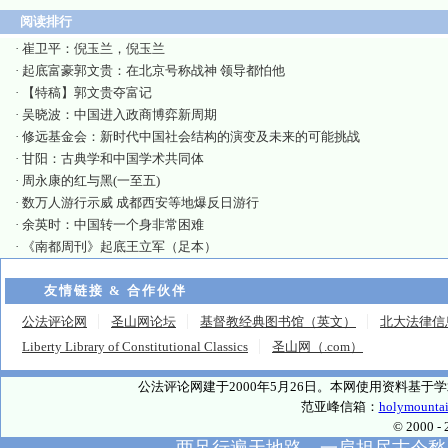
阅读排行
·
崔卫平：倪玉兰，倪玉兰
·
起底富豪郭文贵：在北京号称战神 领导都怕他
·
【特稿】郭文贵夺富记
·
吴晓波：中国进入政商博弈新周期
·
修远基金会：新时代中国社会结构的演变及未来的可能挑战
·
甘阳：古典学和中国学术共同体
·
周永康的红与黑(一至五)
·
数万人游行示威 成都西安等地爆反日游行
·
余英时：中国转一个身非常困难
·
《南都周刊》起底王立军（足本）
友情链接 & 合作伙伴
公法评论网
圣山网论坛
基督教经典图书馆（英文）
北大法律信
Liberty Library of Constitutional Classics
圣山网（.com）
公法评论网建于2000年5月26日。本网使用资料基
范亚峰信箱：
holymounta
© 2000