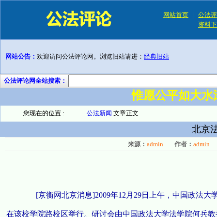
网站首页
|
公法评
资料下
网站公告：
欢迎访问公法评论网。浏览旧站请进：
经典旧站
公法评论网全站搜索：
惟愿公平如大水
您现在的位置 :
公法新闻
文章正文
北京
来源：
admin
作者：
admin
[京衡网北京消息]2009年12月29日上午，中国政法
在该校学院路校区举行。研讨会由中国政法大学法学院何兵教