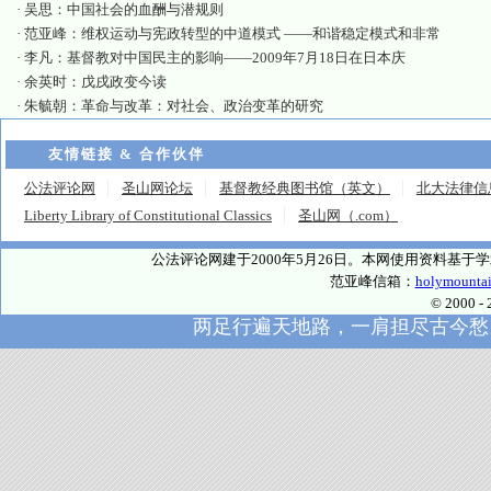
·
吴思：中国社会的血酬与潜规则
·
范亚峰：维权运动与宪政转型的中道模式 ——和谐稳定模式和非常
·
李凡：基督教对中国民主的影响——2009年7月18日在日本庆
·
余英时：戊戌政变今读
·
朱毓朝：革命与改革：对社会、政治变革的研究
友情链接 & 合作伙伴
公法评论网
圣山网论坛
基督教经典图书馆（英文）
北大法律信
Liberty Library of Constitutional Classics
圣山网（.com）
公法评论网建于2000年5月26日。本网使用资料基
范亚峰信箱：
holymounta
© 2000
两足行遍天地路，一肩担尽古今愁