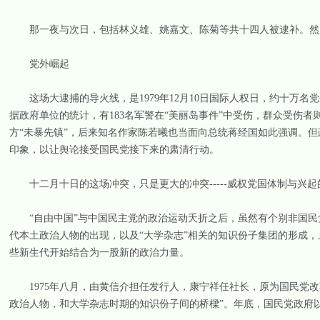
那一夜与次日，包括林义雄、姚嘉文、陈菊等共十四人被逮补。然后
党外崛起
这场大逮捕的导火线，是1979年12月10日国际人权日，约十万名
据政府单位的统计，有183名军警在“美丽岛事件”中受伤，群众受伤
方“未暴先镇”，后来知名作家陈若曦也当面向总统蒋经国如此强调。
印象，以让舆论接受国民党接下来的肃清行动。
十二月十日的这场冲突，只是更大的冲突-----威权党国体制与兴起的 
“自由中国”与中国民主党的政治运动夭折之后，虽然有个别非国民
代本土政治人物的出现，以及“大学杂志”相关的知识份子集团的形成
些新生代开始结合为一股新的政治力量。
1975年八月，由黄信介担任发行人，康宁祥任社长，原为国民党改
政治人物，和大学杂志时期的知识份子间的桥樑”。年底，国民党政府