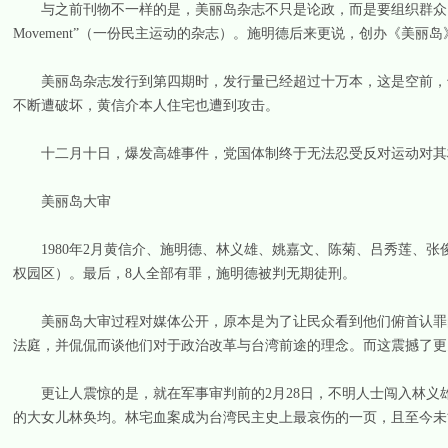
与之前刊物不一样的是，美丽岛杂志不只是论政，而是要组织群众。在封面“美丽岛”
Movement”（一份民主运动的杂志）。施明德后来更说，创办《美丽
美丽岛杂志发行到第四期时，发行量已经超过十万本，这是空前，也
不断遭破坏，黄信介本人住宅也遭到攻击。
十二月十日，爆发高雄事件，党国体制终于无法忍受反对运动对其
美丽岛大审
1980年2月黄信介、施明德、林义雄、姚嘉文、陈菊、吕秀莲、张
权园区）。最后，8人全部有罪，施明德被判无期徒刑。
美丽岛大审过程对媒体公开，原本是为了让民众看到他们俯首认罪的
法庭，并侃侃而谈他们对于政治改革与台湾前途的理念。而这震撼了更
更让人震惊的是，就在军事审判前的2月28日，不明人士闯入林义
的大女儿林奂均。林宅血案成为台湾民主史上最哀伤的一页，且至今未