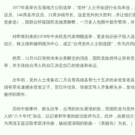
1977年底举办五项地方公职选举，“党外”人士开始进行全岛串连，多
议员、146席县市议员、21席乡镇市长。这是党外的大胜利，并让他
党参选），因群众怀疑国民党做票舞弊，一万多人包围中坜市警局，并
对即将到来的1978年中央民意代表增额选举，更多知识份子投入选
信介、林义雄和施明德为中心，成立“台湾党外人士助选团”，作为共
然而，12月16日突然传来台美断交的消息，国民党政府停止所有竞
举，并主张由台湾人民自己决定自己的前途和命运。
次年初，党外人士准备在二月去替高雄县替七十五岁的余登发老县长举
须有罪名逮捕余登发父子。翌日许信良、张俊宏等人齐集桥头乡，发动
被停职两年。
历经中坜事件、桥头抗争，台湾的街头逐渐炽热，而国民党与党外的
人的“八十年代”杂志，以记者和学者的政治批评为主。此外，由黄信
为周清玉提议取李双泽作曲，杨祖珺演唱的歌曲－《美丽岛》为名。）