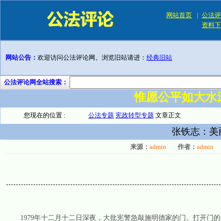
网站首页
|
公法评
资料下
网站公告：
欢迎访问公法评论网。浏览旧站请进：
经典旧站
公法评论网全站搜索：
惟愿公平如大水
您现在的位置 :
公法专题
宪政转型专题
文章正文
张铁志：美
来源：
admin
作者：
admin
1979年十二月十二日深夜，大批宪警急敲施明德家的门。打开门