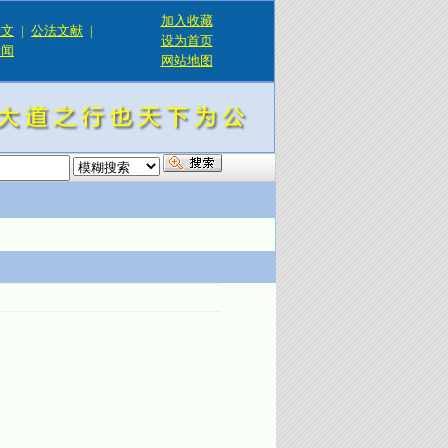
加入收藏
论文
|
公法文献
|
设为首页
新闻
网站地图
！