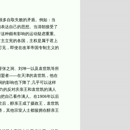
很多自取失败的矛盾。例如：当
们表达自己的思想。当清朝接受了
对这种颇有影响的运动疑虑重重。
君主立宪的各国，主权是属于君上
此可见，即使在改革帝国专制主义的
督张之洞、刘坤一以及袁世凯等所
同盟者——在天津的袁世凯，他在
洞的影响也下降了;几乎可以这样
势力的反对庆亲王和袁世凯的满人
自己看作满人。在1906年以后
世后，醇亲王成了摄政王，袁世凯
涛，其他宗室人士都簇拥在醇亲王