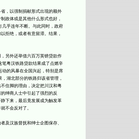
省，以强制捐献形式出现的额外
专制政体或是其他什么形式也好，
方几乎连年不断。与此同时，政府
加以拒绝，或者有意留滞。结果，
用，另外还举借六百万英镑贷款作
这笔粤汉铁路贷款结果成了点燃辛
运动的风暴在全国兴起，特别是席
果，湖北部分的铁路归该省管理，
站不住脚的理由，决定把川汉和粤
省的绅商人士中引起了强烈的反
平静下来，最后竟发展成为触发革
许就不会反对了。
者及汉族督抚和绅士企图保存、