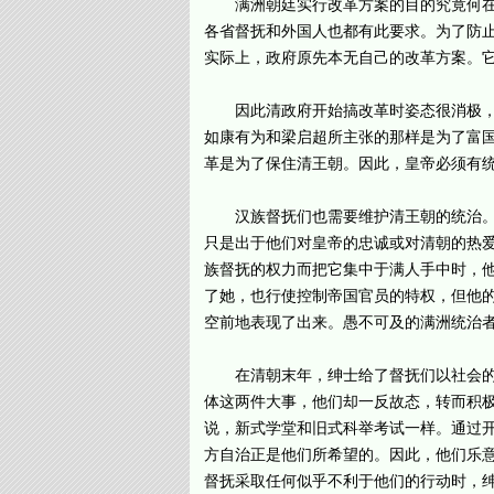
满洲朝廷实行改革方案的目的究竟何在?
各省督抚和外国人也都有此要求。为了防
实际上，政府原先本无自己的改革方案。
因此清政府开始搞改革时姿态很消极，但
如康有为和梁启超所主张的那样是为了富
革是为了保住清王朝。因此，皇帝必须有
汉族督抚们也需要维护清王朝的统治。这
只是出于他们对皇帝的忠诚或对清朝的热
族督抚的权力而把它集中于满人手中时，他
了她，也行使控制帝国官员的特权，但他
空前地表现了出来。愚不可及的满洲统治
在清朝末年，绅士给了督抚们以社会的和
体这两件大事，他们却一反故态，转而积
说，新式学堂和旧式科举考试一样。通过
方自治正是他们所希望的。因此，他们乐
督抚采取任何似乎不利于他们的行动时，