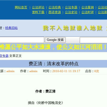
网站首页
|
公法评论
|
公法经典
|
公法专题
|
公法案例
|
公法
资料下载
|
西语资源
|
公法史论
|
公法时评
|
公法
进：
经典旧站
惟愿公平如大水滚滚，使公义如江河滔滔
型专题
文章正文
费正清：清末改革的特点
来源：
admin
作者：
admin
时间：
2010-02-11 11:19:17
点击：
0
次
作者：费正清
摘自《剑桥中国晚清史》