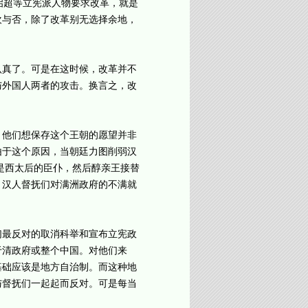
启超等立宪派人物要求改革，就是
欢与否，除了改革别无选择余地，
真了。可是在这时候，改革并不
与外国人两者的攻击。换言之，改
他们想保存这个王朝的愿望并非
由于这个原因，当朝廷力图削弱汉
是西太后的臣仆，然后醇亲王接替
，汉人督抚们对满洲政府的不满就
最反对的取消科举和宣布立宪政
于清政府或整个中国。对他们来
基础应该是地方自治制。而这种地
与督抚们一起起而反对。可是每当