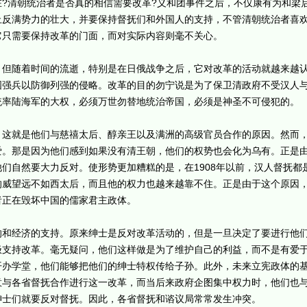
清朝统治者是否真的相信需要改革?义和团事件之后，不仅康有为和梁
止反满势力的壮大，并要保持督抚们和外国人的支持，不管清朝统治者喜
它只需要保持改革的门面，而对实际内容则毫不关心。
随着时间的流逝，特别是在日俄战争之后，它对改革的活动就越来越认
国强兵以防御列强的侵略。改革的目的勿宁说是为了保卫清政府不受汉人
统率陆海军的大权，必须万世勿替地统治帝国，必须是神圣不可侵犯的。
就是他们与慈禧太后、醇亲王以及满洲的高级官员合作的原因。然而，
爱。那是因为他们感到如果没有清王朝，他们的权势也会化为乌有。正是
们自然要大力反对。使形势更加糟糕的是，在1908年以前，汉人督抚都
的威望远不如西太后，而且他的权力也越来越靠不住。正是由于这个原因
者正在毁坏中国的儒家君主政体。
经济的支持。原来绅士是反对改革活动的，但是一旦决定了要进行他们
极支持改革。毫无疑问，他们这样做是为了维护自己的利益，而不是有爱
开办学堂，他们能够把他们的绅士特权传给子孙。此外，未来立宪政体的
意与各省督抚合作进行这一改革，而当后来政府企图集中权力时，他们也
绅士们就要反对督抚。因此，各省督抚和谘议局常常发生冲突。