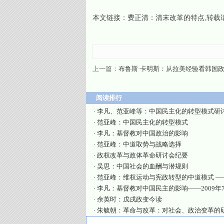
本文链接：
费正清：清末改革的特点
,转载
上一篇：
布鲁斯·卡明斯：从拉美经验看韩国
阅读排行
·
李凡、范亚峰等：中国民主化的转型模式研
·
范亚峰：中国民主化的转型模式
·
李凡：基督教对中国政治的影响
·
范亚峰：中道取势与战略选择
·
政权改革与政体革命研讨会纪要
·
吴思：中国社会的血酬与潜规则
·
范亚峰：维权运动与宪政转型的中道模式 —
·
李凡：基督教对中国民主的影响——2009年
·
余英时：戊戌政变今读
·
朱毓朝：革命与改革：对社会、政治变革的