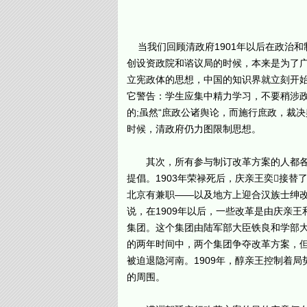
当我们回顾清政府1901年以后在政治
创设资政院和谘议局的时候，本来是为了
立宪政体的思想，中国的知识界就立刻开
它警告：学生应集中精力学习，不要稍涉
的;虽然“庶政公诸舆论，而施行庶政，裁
时候，清政府仍力图限制思想。
其次，所有参与制订改革方案的人都各谋
提倡。1903年荣禄死后，庆亲王奕接
北京有兼职——以及地方上迎合汉族士绅改
说，在1909年以后，一些改革是由庆亲
集团。这个集团由陆军部大臣铁良和学部大
的两年时间中，两个集团争夺改革方案，但
被迫退隐河南。1909年，醇亲王控制着
的周围。