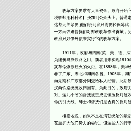
改革方案要求有大量资金。政府开始它的
税收却用种种名目强加到公众头上。普通
这都无关紧要;他们说到底只需要轻徭薄赋
一方面强迫督抚们对财政改革作出贡献，
政府只好借外债来实行它的改革方案。
1911年，政府与四国(英、美、德、法
为建筑粤汉铁路之用。前者用来实现191
亥革命燎原烈火的火炬。在1898年，美
卷了广东、湖北和湖南各省。1905年，
而湖南和广东部分则交给私人经营。此后
汉两铁路统统收归国有。为此目的，政府
对。这几个省的督抚被责成去镇压反对这
命的引火线。绅士和督抚们是否真的反对
概括地说，如果不是在清朝统治的最后十
甚至扩大他们势力的尝试。但这些人的行