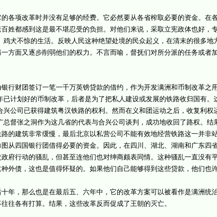
各项改革时并没有足够的经费。它必然要从各省榨取必要的资金。在各
老百姓都感到这是最不堪忍受的负担。对他们来说，采取立宪政体也好，
、鸡犬不惊的生活。反映人民这种绝望处境的民众起义，在清末的很多地
另一方面又逐步削弱他们的权力。不言而喻，督抚们对所分派的任务或者
)银行财团签订一笔一千万英镑贷款的借约，作为开发满洲和币制改革之
0年已计划好的币制改革，后者是为了把私人建设或发展的铁路收归国有。
华合兴公司已获得建筑粤汉铁路的权利。然而在义和团运动之后，收复利权
湖广总督张之洞作为这几省的代表与合兴公司谈判，成功地收回了路权。结
铁路的建筑非常缓慢，最后北京以私营公司不能有效地经营铁路这一并非
力图从四国银行团借得必要的资金。因此，在四川、湖北、湖南和广东四
次政府行动的骚乱，但甚至连他们也对绅商颇表同情。这种骚乱一直没有
这种外债，这也是值得怀疑的。如果他们自己能够得到这些贷款，他们也
年，那么也是在最后五、六年中，它的改革方案可以被看作是满洲统治
事往往各有打算。结果，这些改革反而促成了王朝的灭亡。