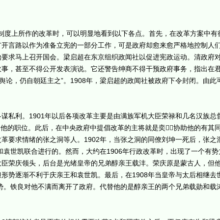
和制度上所作的改革时，可以明显地看到以下各点。首先，在改革方案中有
广开言路以作为准备立宪的一部分工作，可是政府却愈来愈严格地控制人
始要求马上召开国会。梁启超在东京组织政闻社以促进宪政运动。清政府
政事，甚至不得公开发表演说。它还警告绅商不得干预政府事务，指出在
决舆论，仍自朝廷主之”。1908年，梁启超的政闻社被政府下令封闭。由
私利。1901年以后各项改革主要是由满族军机大臣荣禄和几名汉族总
替了他的职位。此后，在中央政府中提倡改革的主将就是奕，协助他的有其
革要求情绪的张之洞等人。1902年，当张之洞的同僚刘坤一死后，张之
王和袁世凯联合进行的。然而，大约在1906年行政改革时，出现了一个有
臣荣庆领头，后台是光绪皇帝的兄弟醇亲王载沣。荣庆原是蒙古人，但他把
形势逐渐不利于庆亲王和袁世凯。最后，在1908年当皇帝与太后相继去
局势。铁良对他不满而离开了政府。代替他的是醇亲王的两个兄弟载勋和载