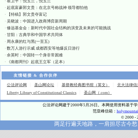
·
崔卫平：倪玉兰，倪玉兰
·
起底富豪郭文贵：在北京号称战神 领导都怕他
·
【特稿】郭文贵夺富记
·
吴晓波：中国进入政商博弈新周期
·
修远基金会：新时代中国社会结构的演变及未来的可能挑战
·
甘阳：古典学和中国学术共同体
·
周永康的红与黑(一至五)
·
数万人游行示威 成都西安等地爆反日游行
·
余英时：中国转一个身非常困难
·
《南都周刊》起底王立军（足本）
友情链接 & 合作伙伴
公法评论网
圣山网论坛
基督教经典图书馆（英文）
北大法律信
Liberty Library of Constitutional Classics
圣山网（.com）
公法评论网建于2000年5月26日。本网使用资料基
范亚峰信箱：
holymounta
© 2000
两足行遍天地路，一肩担尽古今愁