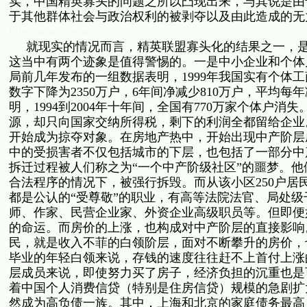
实，中国精英寡头的问题之所以凸现出来，与其说是由
于其他群体社会与政治权利的被剥夺以及由此造成的无
http://www.tecn.cn )
就现实的情况而言，精英联盟寡头化的结果之一，是
这当中有两个迹象是值得警惕的。一是中小企业和个体
局前几年发布的一组数据表明，1999年我国实有个体工商户
数字下降为2350万户，6年间净减少810万户，平均每
明，1994到2004年十年间，全国有770万家个体户
源，却只向国家交纳所得税，剩下的利润全都留给企业
开始成为掠夺对象。在房地产热中，开始出现中产阶层
中的受损害者不仅包括城市的下层，也包括了一部分中
拆迁过程被人们称之为“一个中产阶级社区”的噩梦。
合法程序的情况下，被强行拆毁。而从该小区250户居
都是公认的“受尊敬”的职业，有高等法院法官、局处
师、作家、民营企业家、外资企业高级职员等。但即便
的命运。而房价的上涨，也构成对中产阶层的直接影响
民，就是收入不菲的白领阶层，面对不断攀升的房价，
毕业的年轻白领来说，存钱的速度往往赶不上首付上涨
层成员来说，即使努力买了房子，经济负担的沉重也是
着中国个人消费信贷（特别是住房信贷）规模的急剧扩
然成为高负债一族。其中，上海和北京的家庭债务最高，分