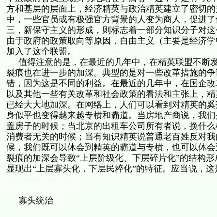
方和基层的层面上，经济精英与政治精英建立了密切的
中，一些官员或有极强官方背景的人变为商人，促进了
三，新保守主义的形成，则标志着一部分知识分子对这
由于政府的政策取向等原因，自由主义（主要是经济学
加入了这个联盟。
( http://www.tecn.cn )
值得注意的是，在最近的几年中，在精英联盟不断发
裂痕也在进一步的加深。典型的是对一些改革措施的争
错，因为这是不同的利益。在最近的几年中，在国企改
以及其他一些有关改革和社会政策的看法和主张上，精
已经大大地加深。在网络上，人们可以看到对精英的奚
身似乎也变得越来越专横和霸道。当房地产商说，我们
盖房子的时候；当北京的出租车公司所有者说，换什么
消费者无关的时候；当有知识精英说普通老百姓反对我
候，我们既可以体会到精英的霸道与专横，也可以体会
裂痕的加深会导致“上层阶级化、下层碎片化”的结构
显现出“上层寡头化，下层民粹化”的特征。应当说，
http://www.tecn.cn )
寡头统治