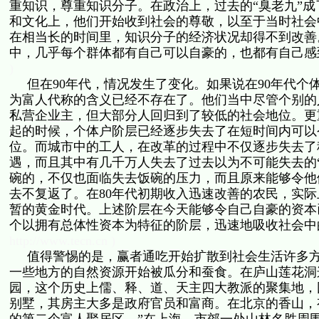
重知识，尊重知识分子。在政治上，过去的“臭老九”成
和文化上，他们开始收到社会的尊敬，以至于当时社会
在相当长的时间里，知识分子的经济状况却得不到改善
中，几乎每个群体都有自己可以自豪的，也都有自己
)
但在90年代，情况发生了变化。如果说在90年代个
为富人代称的含义已经不存在了。他们当中尽管个别的
私营企业主，但大部分人回归到了较低的社会地位。更
起的时候，个体户阶层已经逐步失去了在短时间内可以
位。而城市中的工人，在改革的过程中不仅逐步失去了
遇，而且其中有几千万人失去了过去以为不可能失去的
碗的，不仅也面临失去饭碗的压力，而且原来能够令他
去不复返了。在80年代初期收入迅速改善的农民，实际
暂的黄金时代。上述阶层在今天能够令自己自豪的资本
个以拥有总体性资本为特征的阶层，迅速地吸收社会
http://www.tecn.cn )
值得警惕的是，赢者通吃开始扩散到社会生活许多方
一些地方的自然资源开始被瓜分和蚕食。在庐山莲花洞
园，这个历史上儒、释、道、天主四大教派的聚集地，
别墅，其房主大多是政府官员和富商。在北京的香山，