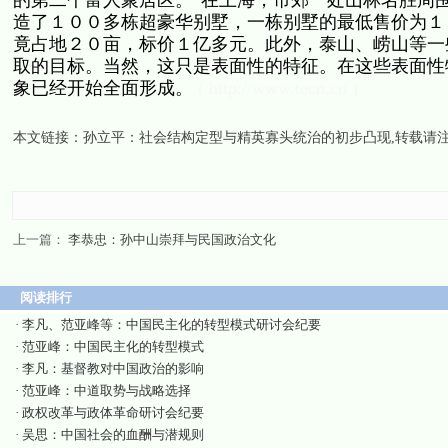
的第二个富人聚居区。”在上海，市郊一处山林名胜周
造了１００多栋超豪华别墅，一栋别墅的最低售价为１
竟占地２０亩，标价１亿多元。此外，泰山、崂山等一
取的目标。当然，这只是表面性的特征。在这些表面性
象已经开始全面形成。
( http://www.tecn.cn )
本文链接：
孙立平：社会结构定型与精英寡头统治的初步凸现
,转载请
上一篇：
李恭忠：孙中山崇拜与民国政治文化
阅读排行
·
李凡、范亚峰等：中国民主化的转型模式研讨会纪要
·
范亚峰：中国民主化的转型模式
·
李凡：基督教对中国政治的影响
·
范亚峰：中道取势与战略选择
·
政权改革与政体革命研讨会纪要
·
吴思：中国社会的血酬与潜规则