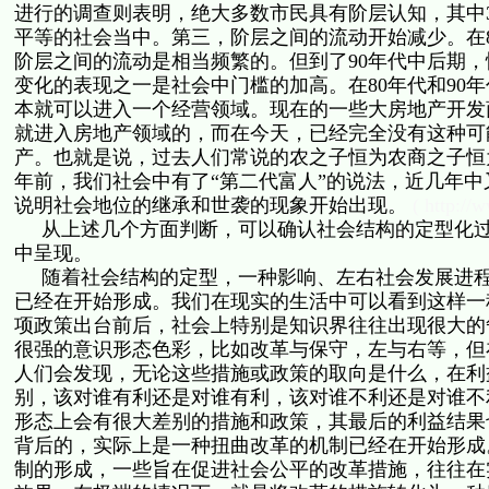
进行的调查则表明，绝大多数市民具有阶层认知，其中3
平等的社会当中。第三，阶层之间的流动开始减少。在8
阶层之间的流动是相当频繁的。但到了90年代中后期
变化的表现之一是社会中门槛的加高。在80年代和90
本就可以进入一个经营领域。现在的一些大房地产开发
就进入房地产领域的，而在今天，已经完全没有这种可
产。也就是说，过去人们常说的农之子恒为农商之子恒
年前，我们社会中有了“第二代富人”的说法，近几年中
说明社会地位的继承和世袭的现象开始出现。
( http://
从上述几个方面判断，可以确认社会结构的定型化过
中呈现。
随着社会结构的定型，一种影响、左右社会发展进程
已经在开始形成。我们在现实的生活中可以看到这样一
项政策出台前后，社会上特别是知识界往往出现很大的
很强的意识形态色彩，比如改革与保守，左与右等，但
人们会发现，无论这些措施或政策的取向是什么，在利
别，该对谁有利还是对谁有利，该对谁不利还是对谁不
形态上会有很大差别的措施和政策，其最后的利益结果
背后的，实际上是一种扭曲改革的机制已经在开始形成
制的形成，一些旨在促进社会公平的改革措施，往往在