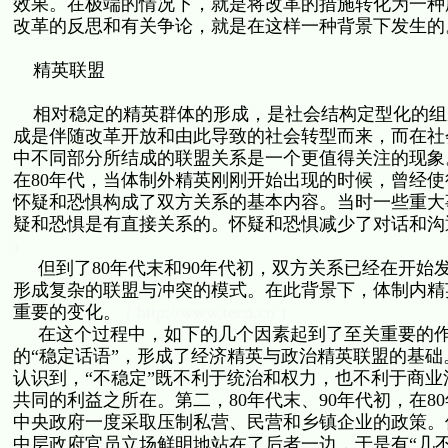
效果。在极端的情况下，就是将改革的措施转化为一种
改革的反思和有关争论，就是在这样一种背景下发生
精英联盟
相对稳定的精英群体的形成，是社会结构定型化的组
成是伴随改革开放和由此导致的社会转型而来，而在社
中不同部分所结成的联盟关系是一个更值得关注的现象
在80年代，当体制外精英刚刚开始出现的时候，曾经
怀疑和恐惧构成了双方关系的基本内容。当时一些重大
疑和恐惧是有直接关系的。怀疑和恐惧减少了对话和
)
但到了80年代末和90年代初，双方关系已经在开始
形成复杂的联盟与冲突的模式。在此背景下，体制内精
重要的变化。
( http://www.tecn.cn )
在这个过程中，如下的几个因素起到了至关重要的作
的“稳定话语”，形成了经济精英与政治精英联盟的基础
认识到，“不稳定”既不利于统治和权力，也不利于商
共同的利益之所在。第二，80年代末、90年代初，在8
中央政府一度采取压制私营、民营和乡镇企业的政策。
中层政府官员立场鲜明地站在了后者一边，于是有“几