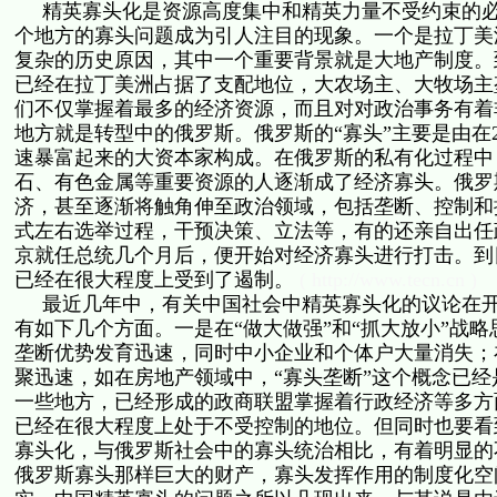
精英寡头化是资源高度集中和精英力量不受约束的必
个地方的寡头问题成为引人注目的现象。一个是拉丁美
复杂的历史原因，其中一个重要背景就是大地产制度。
已经在拉丁美洲占据了支配地位，大农场主、大牧场主
们不仅掌握着最多的经济资源，而且对对政治事务有着
地方就是转型中的俄罗斯。俄罗斯的“寡头”主要是由在2
速暴富起来的大资本家构成。在俄罗斯的私有化过程中
石、有色金属等重要资源的人逐渐成了经济寡头。俄罗
济，甚至逐渐将触角伸至政治领域，包括垄断、控制和
式左右选举过程，干预决策、立法等，有的还亲自出任政
京就任总统几个月后，便开始对经济寡头进行打击。到
已经在很大程度上受到了遏制。
( http://www.tecn.cn )
最近几年中，有关中国社会中精英寡头化的议论在开
有如下几个方面。一是在“做大做强”和“抓大放小”战
垄断优势发育迅速，同时中小企业和个体户大量消失；
聚迅速，如在房地产领域中，“寡头垄断”这个概念已经
一些地方，已经形成的政商联盟掌握着行政经济等多方
已经在很大程度上处于不受控制的地位。但同时也要看
寡头化，与俄罗斯社会中的寡头统治相比，有着明显的
俄罗斯寡头那样巨大的财产，寡头发挥作用的制度化空