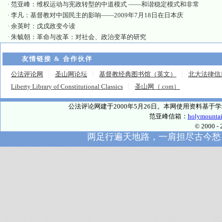
·
范亚峰：维权运动与宪政转型的中道模式 ——和谐稳定模式和非常
·
李凡：基督教对中国民主的影响——2009年7月18日在日本庆
·
余英时：戊戌政变今读
·
朱毓朝：革命与改革：对社会、政治变革的研究
友情链接 & 合作伙伴
公法评论网
圣山网论坛
基督教经典图书馆（英文）
北大法律信
Liberty Library of Constitutional Classics
圣山网（.com）
公法评论网建于2000年5月26日。本网使用资料基
范亚峰信箱：
holymounta
© 2000
两足行遍天地路，一肩担尽古今愁