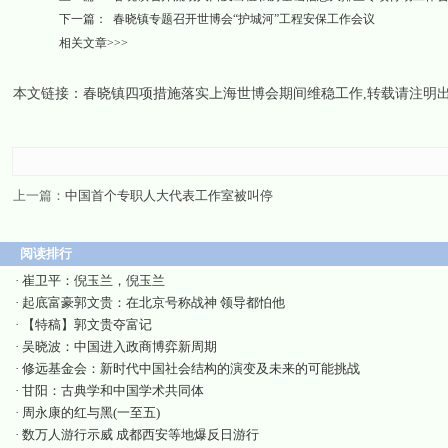
下一篇：
春晓镇专题召开世博会“护城河”工程安保工作会议
相关文章>>>
本文链接：
春晓镇四项措施落实上海世博会期间维稳工作
,转载请注明
上一篇：
中国首个专职人大代表工作室被叫停
阅读排行
·
崔卫平：倪玉兰，倪玉兰
·
起底富豪郭文贵：在北京号称战神 领导都怕他
·
【特稿】郭文贵夺富记
·
吴晓波：中国进入政商博弈新周期
·
修远基金会：新时代中国社会结构的演变及未来的可能挑战
·
甘阳：古典学和中国学术共同体
·
周永康的红与黑(一至五)
·
数万人游行示威 成都西安等地爆反日游行