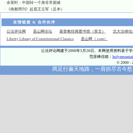
·
余英时：中国转一个身非常困难
·
《南都周刊》起底王立军（足本）
友情链接 & 合作伙伴
公法评论网
圣山网论坛
基督教经典图书馆（英文）
北大法律信
Liberty Library of Constitutional Classics
圣山网（.com）
公法评论网建于2000年5月26日。本网使用资料基
范亚峰信箱：
holymounta
© 2000
两足行遍天地路，一肩担尽古今愁