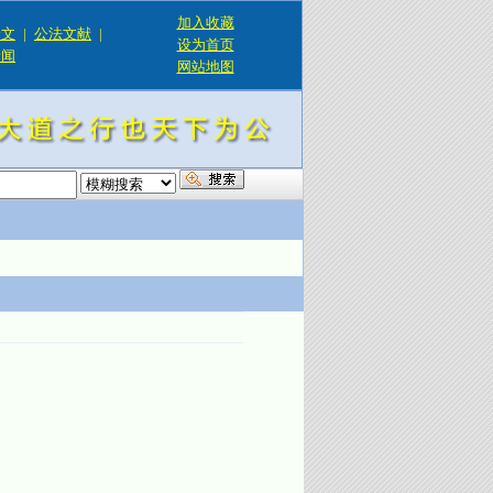
加入收藏
论文
|
公法文献
|
设为首页
新闻
网站地图
！