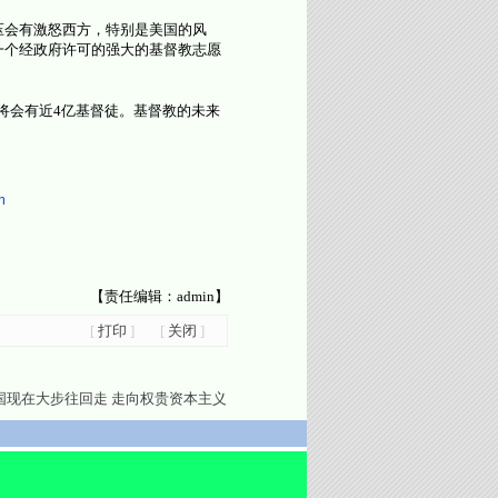
压会有激怒西方，特别是美国的风
一个经政府许可的强大的基督教志愿
将会有近4亿基督徒。基督教的未来
m
【责任编辑：admin】
[
打印
]
[
关闭
]
国现在大步往回走 走向权贵资本主义