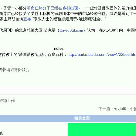
（尽管一小部分
革命狂热分子已经在乡村出现
），一些对基督教团体的暴力镇
领导层已经接受了
受益于积极的宗教团体带来的市场经济利益
。或许是看到了
国家主席胡锦涛
宣布
“宗教人士的经验必须用于构建和谐社会。”
代周刊》的北京总编大卫·艾克曼（
David Aikman
）认为，在未来30年内，中国
notes
传教士的“爱国爱教”运动，百度百科：
http://baike.baidu.com/view/722566.ht
,转载请注明出处。
维稳工作
下一篇：
许小年：中
相关文章
他