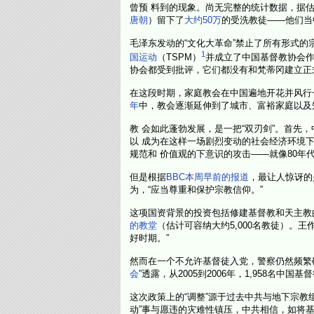
曾预 料到的现象。尚无完整的统计数据，据估
唐朝
）留下了
大约50万
的受洗教徒——他们当
毛泽东发动的“文化大革命”禁止了所有形式的
1
国运动
（TSPM）
并成立了中国基督教协会
协会都受到批评，它们都没有和梵蒂冈建立正
在这段时期，家庭教会在中国遍地开花并风行一时。
年
中，教会逐渐延伸到了城市、富裕家庭以及
教 会如此蓬勃发展，是一把“双刃剑”。首先
以 成为在这样一场剧烈变动的社会经济环境
规范和 价值观的下意识的攻击——就像80年
但是根据
BBC本周早前的报道
，最让人惊讶的
为，“应当尊重和保护宗教信仰。”
这项国资背景的投资包括修建基督教和天主教
的教堂
（估计可容纳大约5,000名教徒）。王
好时期。”
然而在一个不允许基督徒入党，警察仍然频繁
会
”透露，从2005到2006年，1,958名中
这次政策上的“调整”源于过去中共与地下宗教
动”事与愿违的灾难性镇压，中共相信，如将