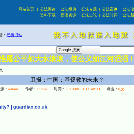
网站首页
|
公法评论
|
公法经典
|
公法专题
|
公法案例
|
公法
资料下载
|
西语资源
|
公法史论
|
公法时评
|
公法
进：
经典旧站
惟愿公平如大水滚滚，使公义如江河滔滔
文
卫报：中国：基督教的未来？
来源：
admin
作者：
admin
时间：
2010-08-31 11:49:11
点击：
0
次
nity? | guardian.co.uk