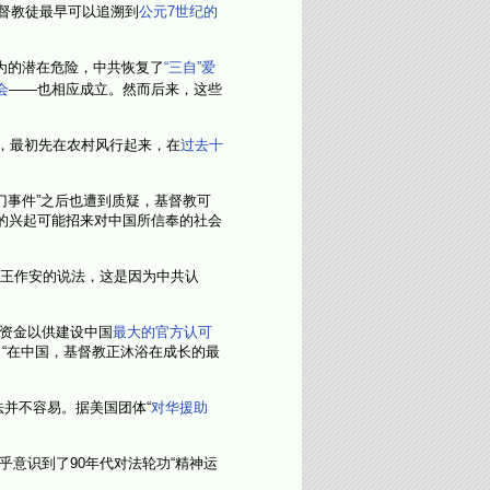
基督教徒最早可以追溯到
公元7世纪的
为的潜在危险，中共恢复了
“三自”爱
会
——也相应成立。然而后来，这些
，最初先在农村风行起来，在
过去十
门事件”之后也遭到质疑，基督教可
的兴起可能招来对中国所信奉的社会
长王作安的说法，这是因为中共认
分资金以供建设中国
最大的官方认可
），“在中国，基督教正沐浴在成长的最
并不容易。据美国团体“
对华援助
意识到了90年代对法轮功“精神运