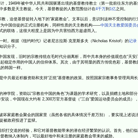
计，1949年被中华人民共和国驱逐出境的基督教传教士（第一批前往东方的
中多数是天主教徒。今天，基督教徒的人数范围估计在
4千万
到
1亿
之间。
宗教，迫使基督徒转入地下的“家庭教会”。文革以后，意识到这种不受控制的行
作为中国信徒的正式注册机构，同样性质的天主教机构——
中国天主教爱国委员
式的联络，这很大程度上是因为中共害怕西方趁虚而入。
根据《纽约时代》记者尼古拉斯·克里斯多夫（Nicholas Kristof）的
记录
知识分子。
，中国发现，旧时的宗教传统在毛时代分崩离析，而中共本身的价值观也在“天安
下起稳定作用的中国人的信仰体系。其次，由于其明显的西方传统色彩，基督教
代的韩国一样。
是中共最近积极资助和支持“正统”基督教的政策。按照国家宗教事务管理局局
的神学院，资助以“宗教在中国的角色”为课题的学术研究，以及捐赠土地和部
作安说，中国现在大约有 2,300万官方基督徒（“三自”爱国运动委员会的成员
破坏家庭教会聚会的国家里
（虽然各省的具体情况千差万别）
，要实现上述说法
国基督徒被政府投进了监狱。
组织打交道的经验，和它对基督教能带来的潜在经济繁荣的认识。首先，他们似乎
基督教纳入体制内，可以最好地中和未注册的家庭教会带来的威胁。