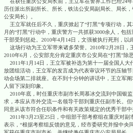
在获任重庆公安局长前，王立军在警界工作已经24年
历任派出所副所长、所长，铁法公安局副局长、局长，
公安局长）。
王立军就任后不久，重庆掀起了“打黑”专项行动，其本
月的“打黑”行动中，重庆警方一共抓获3000余人，
干部受到惩处。2010年4月14日，文强被执行死刑，
这场行动为王立军带来诸多荣誉。2010年2月28日
2010年6月，公安部充分肯定重庆市公安局在“打黑”
2011年1月14日，王立军被补选为第十一届全国人
放团组活动，王立军的发言成为代表审议环节的压轴节
动会场第二排就座。在不到十分钟的讲话中，王立军阐
人留下深刻印象。
2010年底，时任重庆市副市长周慕冰交流到中国银监
求，本应从市外交流一名领导干部到重庆任副市长。但
同意从该市符合任职条件和有关政策规定的优秀干部中
2011年3月23至25日，中组部干部考察组在重庆
表示，“根据考察组反馈的意见，经市委研究并报中央同
军获任重庆市副市长，并继续兼任重庆市公安局局长。