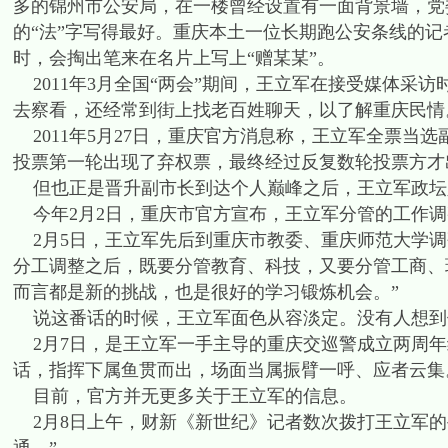
多的锦州市公安局，在一楼曾经设置有一面背景墙，党
的“法”字写得最好。重庆本土一位长期跑公安条线的记
时，会掏出笔来在名片上写上“赠某某”。
2011年3月全国“两会”期间，王立军在接受媒体采
去察看，还经常到街上找老百姓聊天，以了解重庆民情
2011年5月27日，重庆官方消息称，王立军全票当
投票第一轮出现了弃权票，最终经过反复数轮投票方才
但也正是晋升副市长到达个人巅峰之后，王立军政坛
今年2月2日，重庆市官方宣布，王立军分管的工作调
2月5日，王立军先后到重庆市教委、重庆师范大学调
分工调整之后，既要分管教育、科技，又要分管工商、
而言都是新的挑战，也是很好的学习锻炼机会。”
说这番话的时候，王立军面色从容淡定。没有人想到他
2月7日，是王立军一手主导的重庆交巡警成立两周年
话，指挥下属鱼贯而出，场面当属振臂一呼、应者云集
目前，官方并无更多关于王立军的信息。
2月8日上午，财新《新世纪》记者数次拨打王立军的