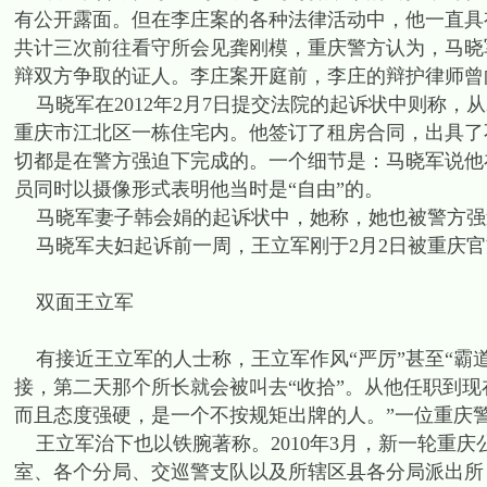
有公开露面。但在李庄案的各种法律活动中，他一直具
共计三次前往看守所会见龚刚模，重庆警方认为，马晓
辩双方争取的证人。李庄案开庭前，李庄的辩护律师曾
马晓军在2012年2月7日提交法院的起诉状中则称，从2
重庆市江北区一栋住宅内。他签订了租房合同，出具了
切都是在警方强迫下完成的。一个细节是：马晓军说他
员同时以摄像形式表明他当时是“自由”的。
马晓军妻子韩会娟的起诉状中，她称，她也被警方强
马晓军夫妇起诉前一周，王立军刚于2月2日被重庆官
双面王立军
有接近王立军的人士称，王立军作风“严厉”甚至“霸
接，第二天那个所长就会被叫去“收拾”。从他任职到
而且态度强硬，是一个不按规矩出牌的人。”一位重庆
王立军治下也以铁腕著称。2010年3月，新一轮重
室、各个分局、交巡警支队以及所辖区县各分局派出所