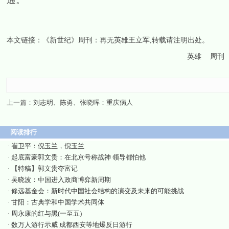
通。”
本文链接：
《新世纪》周刊：再无英雄王立军
,转载请注明出处。
英雄
周刊
上一篇：
刘志明、陈勇、张晓晖：重庆病人
阅读排行
·
崔卫平：倪玉兰，倪玉兰
·
起底富豪郭文贵：在北京号称战神 领导都怕他
·
【特稿】郭文贵夺富记
·
吴晓波：中国进入政商博弈新周期
·
修远基金会：新时代中国社会结构的演变及未来的可能挑战
·
甘阳：古典学和中国学术共同体
·
周永康的红与黑(一至五)
·
数万人游行示威 成都西安等地爆反日游行