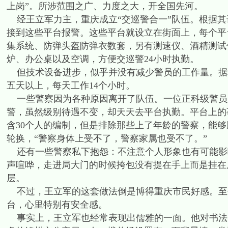
上岗”。所涉范围之广、力度之大，开全国先河。
经王立军力主，重庆成立“交巡警合一”队伍。根据其
接到这些平台报警。这些平台就设立在街面上，每个平
集系统、防弹头盔防弹衣数套，另有测速仪、酒精测试
炉、办公桌以及空调，方便交巡警24小时执勤。
但技术设备进步，似乎并没有减少警员的工作量。据
五天以上，每天工作14个小时。
一些警察因为各种原因离开了队伍。一位正科级警员
警，虽然级别待遇不变，却天天去平台执勤。平台上的
含30个人的编制，但是排除那些上了年龄的警察，能够
轮换，“警察身体上受不了，警察家属也受不了。”
还有一些警察私下抱怨：不注意个人形象也有可能影
声喧哗，走进局大门的时候挎包没有提在手上而是挂在
层。
不过，王立军的这套做法倒是博得重庆市民好感。至
台，心里特别有安全感。
事实上，王立军也经常表现出儒雅的一面。他对书法