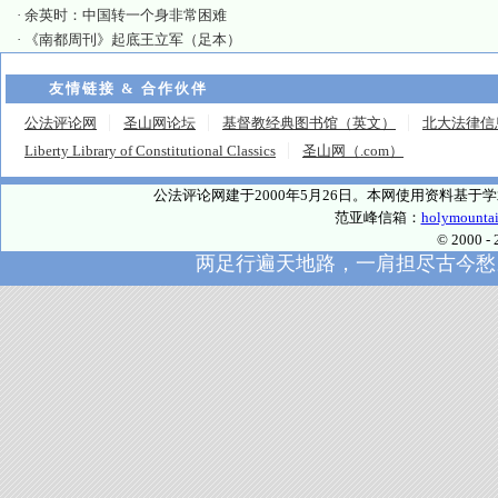
·
余英时：中国转一个身非常困难
·
《南都周刊》起底王立军（足本）
友情链接 & 合作伙伴
公法评论网
圣山网论坛
基督教经典图书馆（英文）
北大法律信
Liberty Library of Constitutional Classics
圣山网（.com）
公法评论网建于2000年5月26日。本网使用资料基
范亚峰信箱：
holymounta
© 2000
两足行遍天地路，一肩担尽古今愁