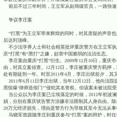
前后不过三年时间，王立军从副局级官员，一路快速
争议李庄案
“打黑”为王立军带来辉煌的同时，对其质疑的声音也
后达到顶峰。
不少法学界人士和社会精英批评重庆警方在王立军执
庆“打黑”有“黑打”之嫌，妨害中国脆弱的法治生态。
李庄案由重庆“打黑”衍生。2009年12月10日，重
由，对其立案侦查。12月12日，李庄被重庆警方羁押，2
处有期徒刑一年。时至2011年4月，李庄出狱前夕，
2011年6月11日李庄出狱，当年12月12日，他向法
黑惊爆‘律师造假门’”侵犯其名誉权。但该案未被法院
当公众以为李庄案已尘埃落定的时候，2012年初波澜
娟，分别在重庆状告警方涉嫌非法限制其人身自由。除
20万元经济损失，理由是警方行为导致其至今无法从事
马晓军曾跟随李庄到重庆参与“打黑”案的辩护，时任