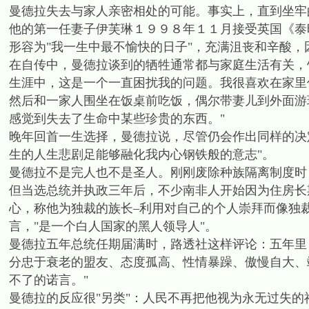
曼德拉失去与家人亲密相处的可能。事实上，直到坐牢
他的第一任妻子伊芙琳１９９８年１１月接受英国《泰
形容为"我一生中最不愉快的日子"，充满沮丧和辛酸，
在自传中，曼德拉谈到的牺牲通常都与家庭生活有关，
生涯中，这是一个一直困扰我的问题。我很喜欢在家里
然后和一家人围坐在饭桌前吃饭，偶尔带妻儿到外面游
感觉到失去了生命中某些珍贵的东西。"
晚年回首一生选择，曼德拉说，尽管仍会作出同样的决
生的人生悲剧足能够融化我内心钢铁般的意志"。
曼德拉不是完人也不是圣人。刚刚废除种族隔离制度时
但当选总统并执政三年后，不少南非人开始因为住房长
心，称他为独裁的族长–利用对自己的个人崇拜而像独
言，"是一个白人国家的黑人领导人"。
曼德拉五年总统任期届满时，路透社这样评论：五年里
分忠于衰老的盟友、态度孤高、性情暴躁、傲慢自大、
不了的诺言。"
曼德拉的反应很"另类"：人民不再把他视为永无过失的