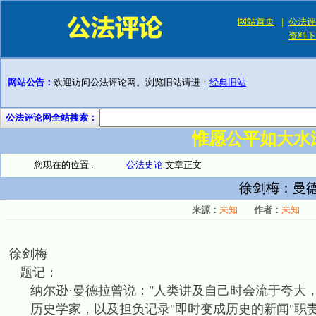
网站首页
|
公法评
资料下
网站公告：
欢迎访问公法评论网。浏览旧站请进：
经典旧站
公法评论网全站搜索：
惟愿公平如大水
您现在的位置 :
公法史论
文章正文
徐剑梅：曼
来源：
未知
作者：
未知
徐剑梅
题记：
纳尔逊·曼德拉曾说："人类讲及自己时会流于夸大，
历史学家，以及担负记录"即时变成历史的新闻"职