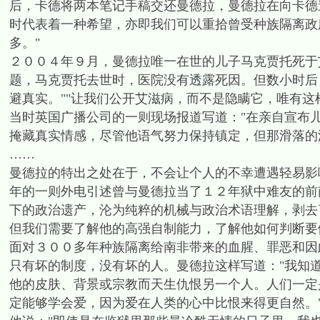
后，卡德将两本笔记手稿交还曼德拉，曼德拉在向卡德
时代表着一种希望，亦即我们可以重拾曾受种族隔离政
多。"
２００４年９月，曼德拉唯一在世的儿子马克贾托死于
题，马克贾托去世时，医院没有透露死因。但数小时后
避真实。""让我们公开艾滋病，而不是隐瞒它，唯有这
当时英国广播公司的一则现场报道写道："在亲自宣布
掩藏真实情感，尽管他语气努力保持镇定，但那滑落的
……
曼德拉的特出之处在于，不会让个人的不幸遭遇轻易影
年的一则外电引述曾与曼德拉当了１２年狱中难友的前
下的政治遗产，沦为纯粹的机械与政治术语理解，剥去
但我们需要了解他的高强自制能力，了解他如何判断要
面对３００多年种族隔离给南非带来的血腥、罪恶和因
只有坏的制度，没有坏的人。曼德拉这样写道："我知
他的皮肤、背景或宗教而天生仇恨另一个人。人们一定
定能够学会爱，因为爱在人类的心中比恨来得更自然。