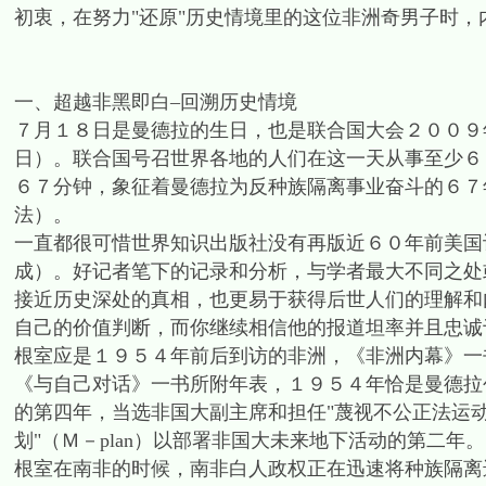
初衷，在努力"还原"历史情境里的这位非洲奇男子时
一、超越非黑即白–回溯历史情境
７月１８日是曼德拉的生日，也是联合国大会２００９年
日）。联合国号召世界各地的人们在这一天从事至少６
６７分钟，象征着曼德拉为反种族隔离事业奋斗的６７
法）。
一直都很可惜世界知识出版社没有再版近６０年前美国记者约
成）。好记者笔下的记录和分析，与学者最大不同之处
接近历史深处的真相，也更易于获得后世人们的理解和
自己的价值判断，而你继续相信他的报道坦率并且忠诚
根室应是１９５４年前后到访的非洲，《非洲内幕》一
《与自己对话》一书所附年表，１９５４年恰是曼德拉
的第四年，当选非国大副主席和担任"蔑视不公正法运动
划"（Ｍ－plan）以部署非国大未来地下活动的第二年。
根室在南非的时候，南非白人政权正在迅速将种族隔离