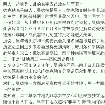
两人一起获奖，谁的名字应该放在前面呢？
德克勒克是白人，曼德拉是黑人；德克勒克时任南非总
会主席、刚刚获释两年的世界最著名囚犯，而非国大连
不仅如此，从上世纪８０年代里根政府时期起，曼德拉和
众议院直到２００８年５月８日才投票决定解除对曼德
德拉和非国大成员需得到免签特批才能进入美国。
据说，当年诺贝尔和平奖委员会为排名问题很是伤了番
历史总是回过头来看会显得更加清晰，诺贝尔和平奖委
必然走向灭亡；但没有曼德拉，南非种族隔离制度未必
二、不是"甘地第二"——还原历史真相
１９８５年至１９９４年，曼德拉同意与南非白人政权
种族隔离时期末代总统德克勒克分享诺贝尔和平奖。其
德拉是非暴力主义的信徒。
对此，曼德拉一方面表示高度尊崇圣雄甘地，另一方面
正的英雄"。
要知道，举世尊奉甘地为非暴力主义和印度民族独立运
随但不盲从甘地。早在甘地以超出"非暴力"限制为由