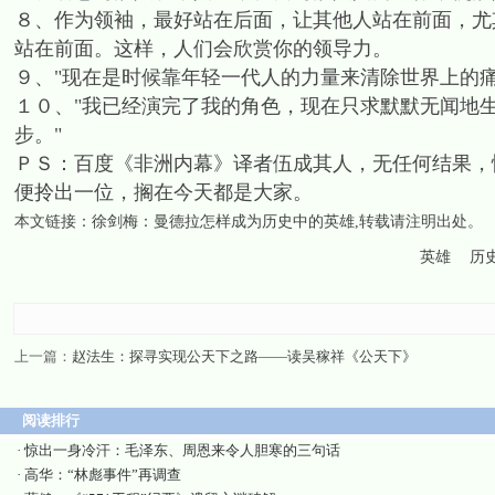
８、作为领袖，最好站在后面，让其他人站在前面，尤
站在前面。这样，人们会欣赏你的领导力。
９、"现在是时候靠年轻一代人的力量来清除世界上的痛
１０、"我已经演完了我的角色，现在只求默默无闻地
步。"
ＰＳ：百度《非洲内幕》译者伍成其人，无任何结果，
便拎出一位，搁在今天都是大家。
本文链接：
徐剑梅：曼德拉怎样成为历史中的英雄
,转载请注明出处。
英雄
历
上一篇：
赵法生：探寻实现公天下之路——读吴稼祥《公天下》
阅读排行
·
惊出一身冷汗：毛泽东、周恩来令人胆寒的三句话
·
高华：“林彪事件”再调查