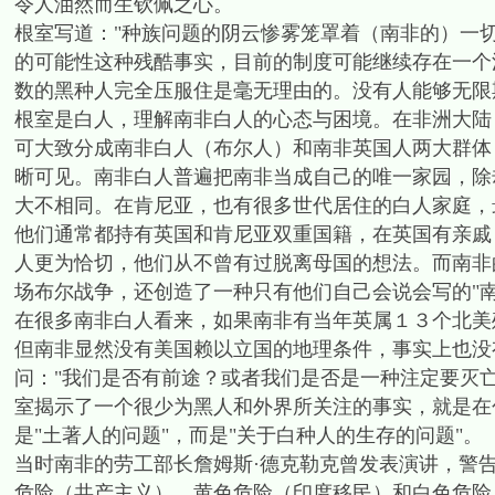
令人油然而生钦佩之心。
根室写道："种族问题的阴云惨雾笼罩着（南非的）一
的可能性这种残酷事实，目前的制度可能继续存在一个
数的黑种人完全压服住是毫无理由的。没有人能够无限
根室是白人，理解南非白人的心态与困境。在非洲大陆
可大致分成南非白人（布尔人）和南非英国人两大群体
晰可见。南非白人普遍把南非当成自己的唯一家园，除
大不相同。在肯尼亚，也有很多世代居住的白人家庭，
他们通常都持有英国和肯尼亚双重国籍，在英国有亲戚
人更为恰切，他们从不曾有过脱离母国的想法。而南非
场布尔战争，还创造了一种只有他们自己会说会写的"
在很多南非白人看来，如果南非有当年英属１３个北美
但南非显然没有美国赖以立国的地理条件，事实上也没
问："我们是否有前途？或者我们是否是一种注定要灭
室揭示了一个很少为黑人和外界所关注的事实，就是在
是"土著人的问题"，而是"关于白种人的生存的问题"。
当时南非的劳工部长詹姆斯·德克勒克曾发表演讲，警
危险（共产主义）、黄色危险（印度移民）和白色危险