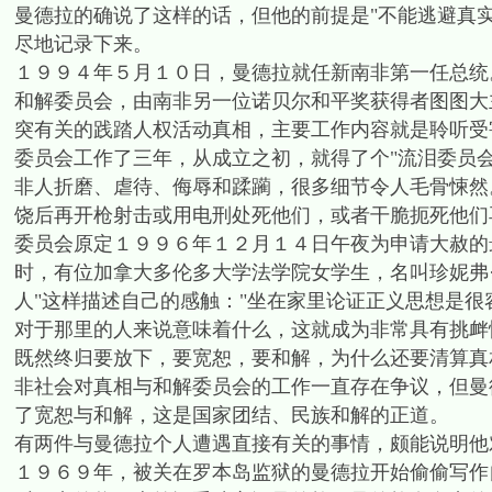
曼德拉的确说了这样的话，但他的前提是"不能逃避真
尽地记录下来。
１９９４年５月１０日，曼德拉就任新南非第一任总统
和解委员会，由南非另一位诺贝尔和平奖获得者图图大
突有关的践踏人权活动真相，主要工作内容就是聆听受
委员会工作了三年，从成立之初，就得了个"流泪委员
非人折磨、虐待、侮辱和蹂躏，很多细节令人毛骨悚然
饶后再开枪射击或用电刑处死他们，或者干脆扼死他们
委员会原定１９９６年１２月１４日午夜为申请大赦的
时，有位加拿大多伦多大学法学院女学生，名叫珍妮弗
人"这样描述自己的感触："坐在家里论证正义思想是
对于那里的人来说意味着什么，这就成为非常具有挑衅
既然终归要放下，要宽恕，要和解，为什么还要清算真
非社会对真相与和解委员会的工作一直存在争议，但曼
了宽恕与和解，这是国家团结、民族和解的正道。
有两件与曼德拉个人遭遇直接有关的事情，颇能说明他
１９６９年，被关在罗本岛监狱的曼德拉开始偷偷写作