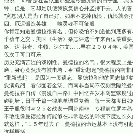
他说："即使是在监狱里那些最冷酷无情的日子里，我
钟，但是，它却足以使我恢复信心并坚持下去。人的善
"宽恕别人是为了自己好。如果不忘掉仇恨，仇恨就会把
四、厄运锻造英雄——唯灵魂不可征服
你肯定知道曼德拉很有名，但你恐怕不知道他到底多有
千禧年之交，美国《生活》杂志评选千年来百位最重要
略、达·芬奇、牛顿、达尔文……早在２００４年，美
仅次于可口可乐。
历史充满苦涩的戏剧性。曼德拉的名气，很大程度上是
磨，身心竟然没有被击垮，令"重新想起"曼德拉的南非
"重新想起"，是因为一度遗忘。曼德拉和他的同志被
愈演愈烈，看似固若金汤。而南非当局不仅刻意隔绝曼
曼德拉在自传《漫漫自由路》中回忆在罗本岛监狱度过
碰到墙，日子千篇一律地单调重复着，每一天都度日如
王子服役时与２５名战友一同赴南非，专程前往罗本岛
不敢想像曼德拉如何能够在非常恶劣的环境下度过长久
就这样，"１５年过去了，曼德拉的命运基本上没有引起
这样概括。