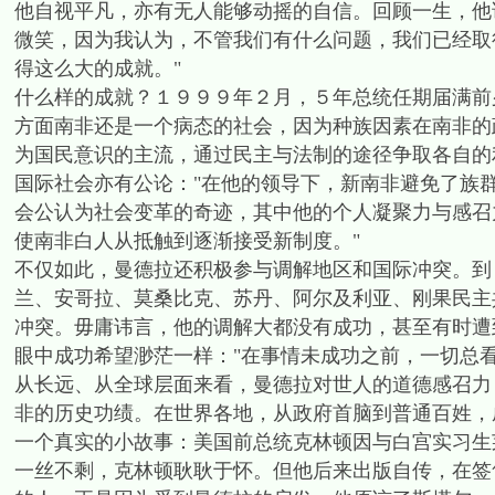
他自视平凡，亦有无人能够动摇的自信。回顾一生，他
微笑，因为我认为，不管我们有什么问题，我们已经取
得这么大的成就。"
什么样的成就？１９９９年２月，５年总统任期届满前
方面南非还是一个病态的社会，因为种族因素在南非的
为国民意识的主流，通过民主与法制的途径争取各自的
国际社会亦有公论："在他的领导下，新南非避免了族
会公认为社会变革的奇迹，其中他的个人凝聚力与感召
使南非白人从抵触到逐渐接受新制度。"
不仅如此，曼德拉还积极参与调解地区和国际冲突。到
兰、安哥拉、莫桑比克、苏丹、阿尔及利亚、刚果民主
冲突。毋庸讳言，他的调解大都没有成功，甚至有时遭
眼中成功希望渺茫一样："在事情未成功之前，一切总看
从长远、从全球层面来看，曼德拉对世人的道德感召力
非的历史功绩。在世界各地，从政府首脑到普通百姓，
一个真实的小故事：美国前总统克林顿因与白宫实习生
一丝不剩，克林顿耿耿于怀。但他后来出版自传，在签