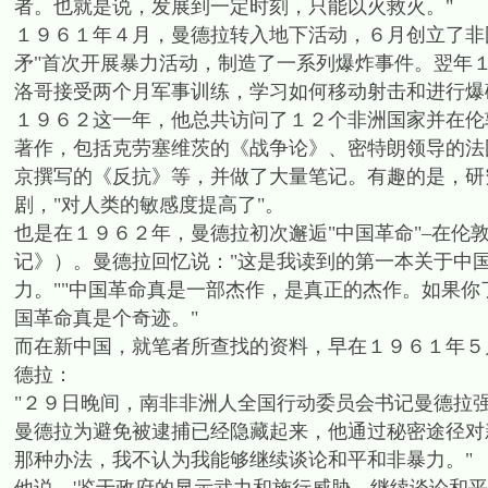
者。也就是说，发展到一定时刻，只能以火救火。"
１９６１年４月，曼德拉转入地下活动，６月创立了非国
矛"首次开展暴力活动，制造了一系列爆炸事件。翌年
洛哥接受两个月军事训练，学习如何移动射击和进行爆
１９６２这一年，他总共访问了１２个非洲国家并在伦
著作，包括克劳塞维茨的《战争论》、密特朗领导的法
京撰写的《反抗》等，并做了大量笔记。有趣的是，研
剧，"对人类的敏感度提高了"。
也是在１９６２年，曼德拉初次邂逅"中国革命"–在伦
记》）。曼德拉回忆说："这是我读到的第一本关于中
力。""中国革命真是一部杰作，是真正的杰作。如果
国革命真是个奇迹。"
而在新中国，就笔者所查找的资料，早在１９６１年５
德拉：
"２９日晚间，南非非洲人全国行动委员会书记曼德拉
曼德拉为避免被逮捕已经隐藏起来，他通过秘密途径对
那种办法，我不认为我能够继续谈论和平和非暴力。"