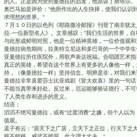
的人。正是因为受到曼德拉的启发，他原谅了斯塔尔。
奥巴马如是评价："他所作出的人生抉择，使我们认识
求理想的世界。"
７月１０日的以色列《耶路撒冷邮报》刊登了南非犹太
拉–一位新型名人》。文章感叹："我们生活的世界，自
与此形成鲜明对照，他是一位精神英雄，一位价值观和
曼德拉病危期间，拉美特立尼达和多巴哥的一个中学生
亚曼德拉所住医院外，用歌声表达祝福。合唱团艺术指导老师洛兰
真正的英雄，希望在这个世界上有更多的人像他一样，
持，（像曼德拉一样）坚持信念、明辨是非，对我们来
曼德拉非常喜爱莎士比亚戏剧《皆大欢喜》里的一句话
不能当真带来好处。反过来，厄运能够验证德行，不可
了人类生存和进步的意义。
结语：
滔滔不绝写曼德拉，或有"过度消费"之嫌，但个人以
值观。
孟子有云："居天下之广居，立天下之正位，行天下之
贱不能移，威武不能屈，此之谓大丈夫。"