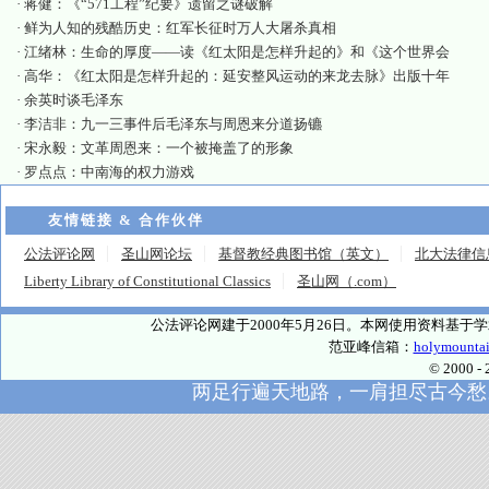
·
蒋健：《“571工程”纪要》遗留之谜破解
·
鲜为人知的残酷历史：红军长征时万人大屠杀真相
·
江绪林：生命的厚度——读《红太阳是怎样升起的》和《这个世界会
·
高华：《红太阳是怎样升起的：延安整风运动的来龙去脉》出版十年
·
余英时谈毛泽东
·
李洁非：九一三事件后毛泽东与周恩来分道扬镳
·
宋永毅：文革周恩来：一个被掩盖了的形象
·
罗点点：中南海的权力游戏
友情链接 & 合作伙伴
公法评论网
圣山网论坛
基督教经典图书馆（英文）
北大法律信
Liberty Library of Constitutional Classics
圣山网（.com）
公法评论网建于2000年5月26日。本网使用资料基
范亚峰信箱：
holymounta
© 2000
两足行遍天地路，一肩担尽古今愁