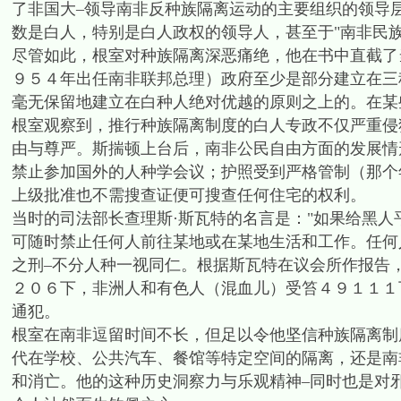
了非国大–领导南非反种族隔离运动的主要组织的领导
数是白人，特别是白人政权的领导人，甚至于"南非民
尽管如此，根室对种族隔离深恶痛绝，他在书中直截了当地说：
９５４年出任南非联邦总理）政府至少是部分建立在三
毫无保留地建立在白种人绝对优越的原则之上的。在某
根室观察到，推行种族隔离制度的白人专政不仅严重侵
由与尊严。斯揣顿上台后，南非公民自由方面的发展情
禁止参加国外的人种学会议；护照受到严格管制（那个
上级批准也不需搜查证便可搜查任何住宅的权利。
当时的司法部长查理斯·斯瓦特的名言是："如果给黑人
可随时禁止任何人前往某地或在某地生活和工作。任何
之刑–不分人种一视同仁。根据斯瓦特在议会所作报告
２０６下，非洲人和有色人（混血儿）受笞４９１１１
通犯。
根室在南非逗留时间不长，但足以令他坚信种族隔离制
代在学校、公共汽车、餐馆等特定空间的隔离，还是南
和消亡。他的这种历史洞察力与乐观精神–同时也是对