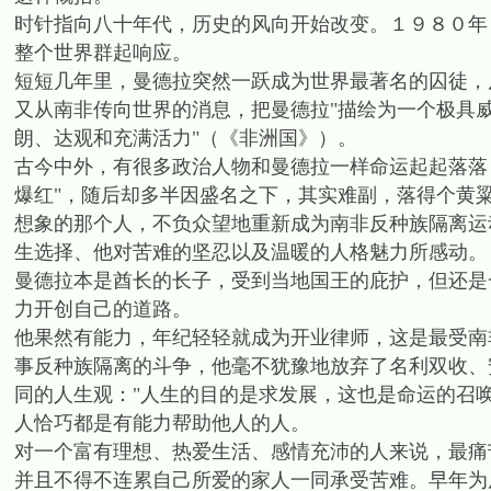
时针指向八十年代，历史的风向开始改变。１９８０年
整个世界群起响应。
短短几年里，曼德拉突然一跃成为世界最著名的囚徒，
又从南非传向世界的消息，把曼德拉"描绘为一个极具
朗、达观和充满活力"（《非洲国》）。
古今中外，有很多政治人物和曼德拉一样命运起起落落
爆红"，随后却多半因盛名之下，其实难副，落得个黄
想象的那个人，不负众望地重新成为南非反种族隔离运
生选择、他对苦难的坚忍以及温暖的人格魅力所感动。
曼德拉本是酋长的长子，受到当地国王的庇护，但还是
力开创自己的道路。
他果然有能力，年纪轻轻就成为开业律师，这是最受南
事反种族隔离的斗争，他毫不犹豫地放弃了名利双收、
同的人生观："人生的目的是求发展，这也是命运的召
人恰巧都是有能力帮助他人的人。
对一个富有理想、热爱生活、感情充沛的人来说，最痛
并且不得不连累自己所爱的家人一同承受苦难。早年为