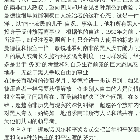
的南非白人政权，望向四周却只看见各种颜色的危险，
曼德拉很早就能洞察白人统治者的这种心态，这是一件
洋，以"南非农民的儿子"自况。事实上，他和所有黑
投身于反种族隔离事业。根据他的自述，1952年之前
所洗手，却没注意到厕所上有只允许白人使用的标志牌
曼德拉和根室一样，敏锐地看到南非的黑人没有能力"
四的黑人或者长久施行种族隔离制度；他同样发觉，经
多是出于"务实"的考量和对自身生存前景的巨大恐惧感
地步，无益于黑人争取自由的事业。
在漫长而艰难的铁窗岁月，曼德拉进一步认识到，如果
被压迫者一样需要获得解放。夺走别人自由的人是仇恨
根室看到了问题所在，而曼德拉解决了这个问题。在６
维，超越南非历史与现实的深切纠结，超越各个族群内
对黑人专政；始终如一地追求南非所有人民和谐共存，
为他们共同的领导者。
１９９３年，挪威诺贝尔和平奖委员会把当年和平奖颁
度和向非种族民主的和平过渡的努力"。