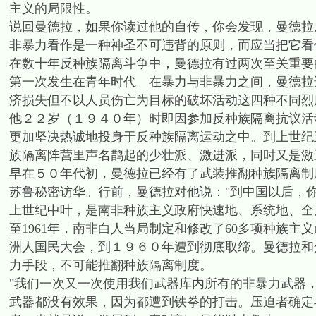
主义的局限性。
说回曼德拉，如果你读过他的自传，你会发现，曼德拉
非暴力看作是一种神圣不可违背的原则，而应当把它看
在数十年反种族隔离斗争中，曼德拉有过两次至关重要
第一次发生在青年时代。在暴力与非暴力之间，曼德拉
济损失但不以人员伤亡为目标的破坏活动这四种不同烈
他２２岁（１９４０年）时即因参加反种族隔离抗议活
更加坚决热诚地投身于反种族隔离运动之中。到上世纪
族隔离阵营里声名鹊起的少壮派、激进派，同时又是激
早在５０年代初，曼德拉已经有了武装推翻种族隔离制
苏鲁秘密访华。行前，曼德拉对他说："到中国以后，
上世纪中叶，是南非种族主义政府快速地、系统地、全方
至1961年，南非白人当局制定和修改了60多项种族
洲人国民大会，到１９６０年遭到彻底取缔。曼德拉和
力手段，不可能推翻种族隔离制度。
"我们一次又一次使用我们武器库内所有的非暴力武器
武器都没有效果，因为都遭到铁拳的打击。压迫者确定