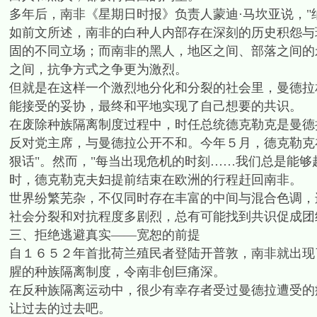
多年后，南非《星期日时报》负责人蒙迪·马坎亚说，"
如前文所述，南非的白种人内部存在深刻的历史积怨与
固的不同立场；而南非的黑人，地区之间、部落之间的
之间，抗争方式之争更为激烈。
但就是在这样一个激烈地分化和分裂的社会里，曼德拉
能接受的妥协，最终和平地实现了自己想要的共识。
在废除种族隔离制度过程中，时任总统德克勒克是曼德
反对党主席，与曼德拉公开不和。今年５月，德克勒克
狠话"。然而，"每当出现危机的时刻……我们总是能够
时，德克勒克夫妇提前结束在欧洲的行程赶回南非。
世界纷繁芜杂，不仅同时存在丰富的中间与混合色调，
社会分裂和对抗程度多剧烈，总有可能找到共识促成团
三、拒绝逃避真实——宽恕的前提
自１６５２年首批荷兰殖民者登陆开普敦，南非就出现
腥的种族隔离制度，令南非创巨痛深。
在反种族隔离运动中，很少有幸存者受过曼德拉遭受的
让过去的过去吧。