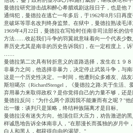
他说，'鉴于政府的显示武力和施行威胁，继续谈论和平
曼德拉研究游击战和醉心希腊戏剧这段日子，也是他７
通缉犯，曼德拉在逃亡一年多后，于1962年8月5日
意破坏等罪名改判终身监禁。在狱中，曼德拉熟读毛泽
1969年4月22日，曼德拉在写给时任南非司法部长的
方法……收起我们斗争的羽翼就意味着向一个代表少数
界历史尤其是南非的历史告诉我们，在一定程度上，诉
……
曼德拉第二次具有转折意义的道路选择，发生在１９８
非暴力之间，他选择非暴力，决定停止武装斗争，与南
这是一个历史性决定。一时间，他遭到众多难友、战友
斯坦噶尔（RichardStengel，《曼德拉之路:关于
弃用暴力来取得政权？是你觉得自己的力量不够，还是
曼德拉反问："为什么两个原因我不能兼而有之呢？"
出一辙：谈判只是策略，终结种族隔离才是目标。
曼德拉没有迷失方向。他顶住巨大压力，劝告激进的黑
样诚恳地告诉全体南非人，"在那漫长而孤独的岁月中
白人和黑人，都获得自由的渴望。"