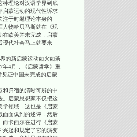
这种理论对汉语学界到底
弃启蒙运动的现代性诉求
关注于时髦理论本身的
军人物哈贝马斯就在《现
动在欧美并未完成，启蒙
后现代社会马上就要来
想界的新启蒙运动如火如荼
7年4月，《启蒙哲学》重
并见证中国未完成的启蒙
点和归宿的清晰可辨的中
法。启蒙思想家不仅把这
美学领域，这也是《启蒙
似面面俱到的述评，然后
。而卡西尔在进行《启蒙
学兴起和规定了它的演变