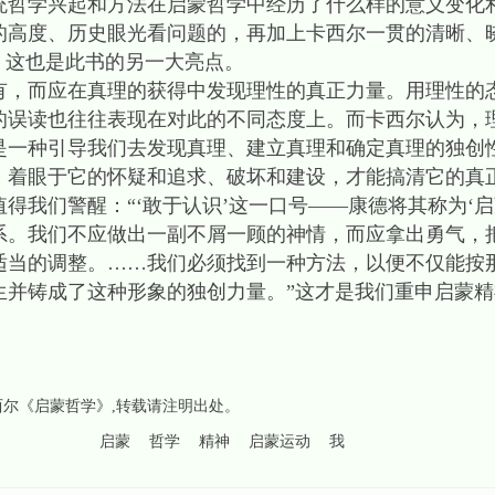
统哲学兴起和方法在启蒙哲学中经历了什么样的意义变化
的高度、历史眼光看问题的，再加上卡西尔一贯的清晰、
，这也是此书的另一大亮点。
而应在真理的获得中发现理性的真正力量。用理性的
的误读也往往表现在对此的不同态度上。而卡西尔认为，
是一种引导我们去发现真理、建立真理和确定真理的独创性
，着眼于它的怀疑和追求、破坏和建设，才能搞清它的真
得我们警醒：“‘敢于认识’这一口号——康德将其称为‘启
系。我们不应做出一副不屑一顾的神情，而应拿出勇气，
适当的调整。……我们必须找到一种方法，以便不仅能按
生并铸成了这种形象的独创力量。”这才是我们重申启蒙精
西尔《启蒙哲学》
,转载请注明出处。
启蒙
哲学
精神
启蒙运动
我