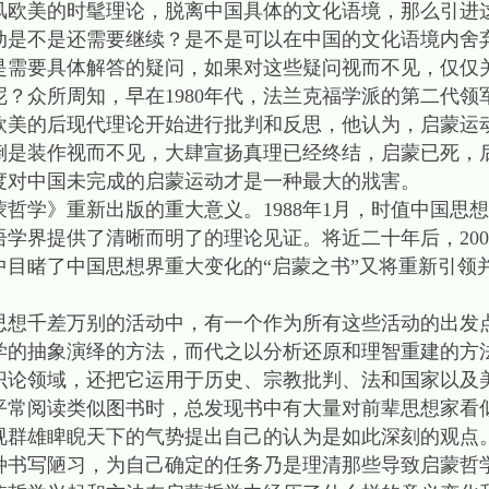
风欧美的时髦理论，脱离中国具体的文化语境，那么引进
动是不是还需要继续？是不是可以在中国的文化语境内舍
是需要具体解答的疑问，如果对这些疑问视而不见，仅仅
？众所周知，早在1980年代，法兰克福学派的第二代领
欧美的后现代理论开始进行批判和反思，他认为，启蒙运
倒是装作视而不见，大肆宣扬真理已经终结，启蒙已死，
度对中国未完成的启蒙运动才是一种最大的戕害。
学》重新出版的重大意义。1988年1月，时值中国思
学界提供了清晰而明了的理论见证。将近二十年后，200
中目睹了中国思想界重大变化的“启蒙之书”又将重新引领
千差万别的活动中，有一个作为所有这些活动的出发
上学的抽象演绎的方法，而代之以分析还原和理智重建的方
识论领域，还把它运用于历史、宗教批判、法和国家以及
平常阅读类似图书时，总发现书中有大量对前辈思想家看
视群雄睥睨天下的气势提出自己的认为是如此深刻的观点
种书写陋习，为自己确定的任务乃是理清那些导致启蒙哲