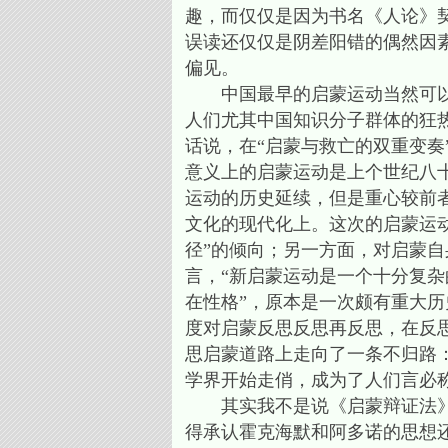
趣，而仅仅是因为书名《人论》
误读还仅仅是阴差阳错的偶然因
偏见。
中国最早的启蒙运动当然可以追
人们尤其中国知识分子群体的狂
话说，在“启蒙与救亡的双重变奏
意义上的启蒙运动是上个世纪八十
运动的历史延续，但是重心较前
文化的现代化上。这次的启蒙运
径”的倾向；另一方面，对启蒙
言，“新启蒙运动是一个十分复
在性格”，原本是一次颇有重大
度对启蒙反思反思再反思，在反
思启蒙道路上走向了一条不归路
学界开始走俏，成为了人们言必
其实我不是说《启蒙辩证法》所
得承认霍克海默和阿多诺的思想