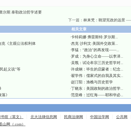
查尔斯.泰勒政治哲学述要
下一篇：
林来梵：眺望宪政的远景 
相关文章
·
卡特莉娜·弗雷斯特:罗尔斯...
内克《主观公法权利体
·
杰克·沙利文:美国外交政策...
·
李猛：“政治”的再发现——...
·
罗成：为身心立命——以李泽...
·
吴戬：试论牟宗三历史哲学对...
民起义说”等
·
许成钢：毕生的启蒙者：纪念...
·
翟学伟：儒家式的自我及其实...
·
赵汀阳：渔樵与历史哲学
录
·
丁晓东：美国政制的政治哲学...
衰落》
·
范亚峰：过红海——耶和华必...
图书馆（英文）
北大法律信息网
民商法律网
中国法学网
公共网
圣山网（.com）