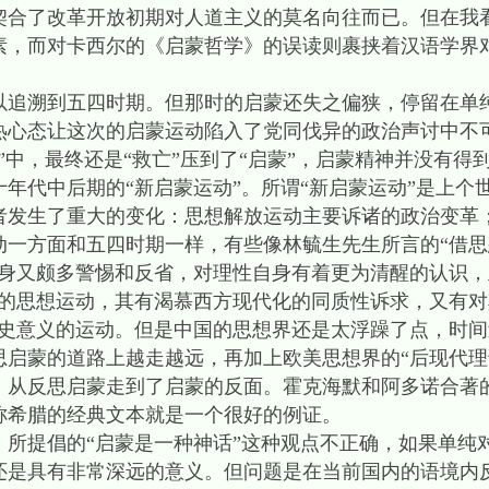
契合了改革开放初期对人道主义的莫名向往而已。但在我
素，而对卡西尔的《启蒙哲学》的误读则裹挟着汉语学界对
溯到五四时期。但那时的启蒙还失之偏狭，停留在单
热心态让这次的启蒙运动陷入了党同伐异的政治声讨中不
”中，最终还是“救亡”压到了“启蒙”，启蒙精神并没有得
年代中后期的“新启蒙运动”。所谓“新启蒙运动”是上个
者发生了重大的变化：思想解放运动主要诉诸的政治变革
动一方面和五四时期一样，有些像林毓生先生所言的“借
自身又颇多警惕和反省，对理性自身有着更为清醒的认识
杂的思想运动，其有渴慕西方现代化的同质性诉求，又有
历史意义的运动。但是中国的思想界还是太浮躁了点，时
思启蒙的道路上越走越远，再加上欧美思想界的“后现代理
：从反思启蒙走到了启蒙的反面。霍克海默和阿多诺合著
称希腊的经典文本就是一个很好的例证。
提倡的“启蒙是一种神话”这种观点不正确，如果单纯
还是具有非常深远的意义。但问题是在当前国内的语境内