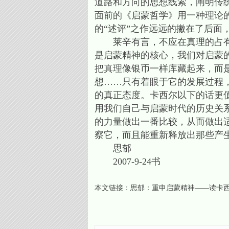
道路和方向的思想线索，阐明传
面前的《启蒙哲学》用一种理论
的“述评”之作远远的撇在了后面
莱辛有言，不应在真理的占有，
是启蒙精神的核心，我们对启蒙
把真理像银币一样库藏起来，而
想……只有着眼于它的发展过程
的真正态度。卡西尔以下的话更值
用我们自己与启蒙时代的历史关
的力量做出一番比较，从而做出
察它，而且能重新释放出那些产
思郁
2007-9-24书
本文链接：
思郁：重申启蒙精神——读卡