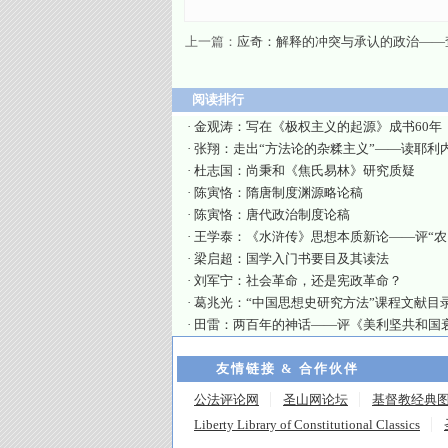
上一篇：
应奇：解释的冲突与承认的政治——
阅读排行
·
金观涛：写在《极权主义的起源》成书60年
·
张翔：走出“方法论的杂糅主义”——读耶利
·
杜志国：尚秉和《焦氏易林》研究质疑
·
陈寅恪：隋唐制度渊源略论稿
·
陈寅恪：唐代政治制度论稿
·
王学泰：《水浒传》思想本质新论——评“农
·
梁启超：国学入门书要目及其读法
·
刘军宁：社会革命，还是宪政革命？
·
葛兆光：“中国思想史研究方法”课程文献目
·
田雷：两百年的神话——评《美利坚共和国
友情链接 & 合作伙伴
公法评论网
圣山网论坛
基督教经典
Liberty Library of Constitutional Classics