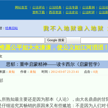
网站首页
|
公法评论
|
公法经典
|
公法专题
|
公法案例
|
公法
资料下载
|
西语资源
|
公法史论
|
公法时评
|
公法
进：
经典旧站
惟愿公平如大水滚滚，使公义如江河滔滔
文
思郁：重申启蒙精神——读卡西尔《启蒙哲学》
来源：
未知
作者：
未知
时间：
2012-03-07 23:23:41
点击：
0
次
思郁
熟知最主要还是因为那本《人论》，由大名鼎鼎的甘
是仔细追究其畅销的原因来又有些尴尬：不是因为人们对