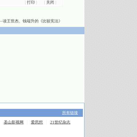
[
打印
]
[
关闭
]
——读王世杰、钱端升的《比较宪法》
所有链接
|
圣山影视网
爱思想
21世纪杂志