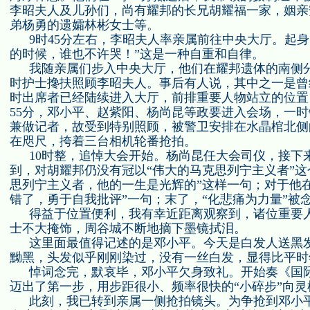
李昭夫人及儿孙们，尚有耀邦的长兄胡耀福一家，姻亲
弟杨勇的遗孀林彬女士等。
9
时
45
分左右，李昭夫人率亲属前往中央大厅。起身
的时候，谁也不许哭！”这是一种自重和自律。
我随亲属们步入中央大厅，他们在耀邦遗体的南侧
时护士搀扶照顾李昭夫人。事后有人说，其中之一是曾
时出席者已经陆续进入大厅，前排重要人物站立的位置
55
分，邓小平、赵紫阳、杨尚昆等政要进入会场，一时
兼做记者，故受到特别照顾，被警卫安排在水晶棺北侧
在咫尺，挎着三台相机轮番抢拍。
10
时整，追悼大会开始。杨尚昆任大会司仪，接下
到，对胡耀邦仍没有冠以“伟大的马克思列宁主义者”这
思列宁主义者，他的一生是光辉的”这样一句；对于他
错了，勇于自我批评”一句；末了，“化悲痛为力量”被念
得益于位置便利，我有幸近距离观察到，诸位重要
士不大掩饰，周谷城不断地摘下墨镜拭泪。
这里面最值得记述的是邓小平。今天是白发人送黑
黝黑，头发似乎刚刚染过，没有一丝白发，显得比平时
悼词念完，默哀毕，邓小平欠身致礼。开始奏《国
迈出了第一步，用步距很小、频率很快的“小碎步”向灵
此刻，我已转到亲属一侧抢拍镜头。为争抢到邓小