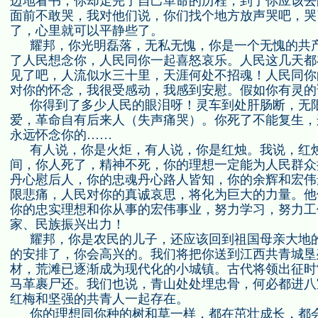
边地看书，你却走完了自己革命的历程，到了你应该去
面前不敢哭，我对他们说，你们找个地方放声哭吧，哭
了，心里就可以平静些了。
耀邦，你光明磊落，无私无愧，你是一个无愧的共
了人民想念你，人民同你一起喜怒哀乐。人民这几天都
见了吧，人流似水三十里，天涯何处不招魂！人民同你
对你的怀念，我很受感动，我感到安慰。假如你有灵的
你得到了多少人民的眼泪呀！灵车到处肝肠断，无
爱，革命自有后来人（
失声痛哭
）。你死了不能复生，
永远怀念你的……
有人说，你是火炬，有人说，你是红烛。我说，红
间，你人死了，精神不死，你的理想一定能为人民群众
丹心慰后人，你的忠魂丹心路人皆知，你的余辉和宏伟
限悲痛，人民对你的真诚哀思，将化为巨大的力量。他
你的忠实理想和你从事的宏伟事业，努力学习，努力工
家、民族振兴出力！
耀邦，你是农民的儿子，还应该回到祖国母亲大地
的安排了，你会高兴的。我们将把你送到江西共青城垦
材，荒滩已逐渐成为现代化的小城镇。古代将领出征时
马革裹尸还。我们也说，青山处处埋忠骨，何必都进八
红梅和坚强的共青人一起存在。
你的理想同你种的树和草一样，都在茁壮成长，都