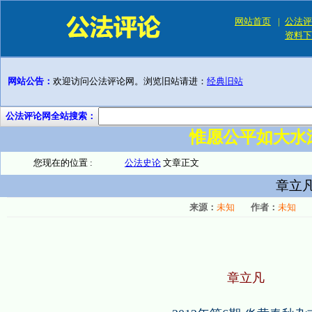
网站首页
|
公法评
资料下
网站公告：
欢迎访问公法评论网。浏览旧站请进：
经典旧站
公法评论网全站搜索：
惟愿公平如大水
您现在的位置 :
公法史论
文章正文
章立
来源：
未知
作者：
未知
章立凡