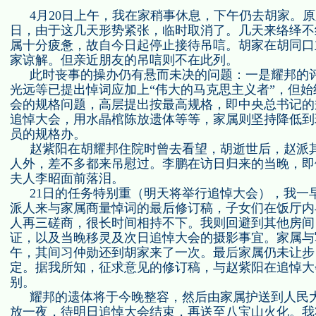
4
月
20
日上午，我在家稍事休息，下午仍去胡家。原
日，由于这几天形势紧张，临时取消了。几天来络绎不
属十分疲惫，故自今日起停止接待吊唁。胡家在胡同口
家谅解。但亲近朋友的吊唁则不在此列。
此时丧事的操办仍有悬而未决的问题：一是耀邦的
光远等已提出悼词应加上“伟大的马克思主义者”，但
会的规格问题，高层提出按最高规格，即中央总书记的
追悼大会，用水晶棺陈放遗体等等，家属则坚持降低到
员的规格办。
赵紫阳在胡耀邦住院时曾去看望，胡逝世后，赵派
人外，差不多都来吊慰过。李鹏在访日归来的当晚，即
夫人李昭面前落泪。
21
日的任务特别重（明天将举行追悼大会），我一
派人来与家属商量悼词的最后修订稿，子女们在饭厅内
人再三磋商，很长时间相持不下。我则回避到其他房间
证，以及当晚移灵及次日追悼大会的摄影事宜。家属与
午，其间习仲勋还到胡家来了一次。最后家属仍未让步
定。据我所知，征求意见的修订稿，与赵紫阳在追悼大
别。
耀邦的遗体将于今晚整容，然后由家属护送到人民
放一夜，待明日追悼大会结束，再送至八宝山火化。我