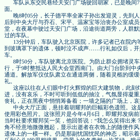
车队从东交民巷经天安门广场驶回胡家，已是晚间
7
面。
晚
8
时
05
分，长子德平率全家子孙出发迎灵，先到人
后到中央大厅与乔石、宋平、温家宝等治丧办公室成员
堂，在夜幕中驶过天安门广场，沿途街道两旁，人群默
过的车队。
13
分钟后，车队驶入北京医院，许多记者已在院内
到玻璃罩下的遗体，顿时泣不成声……行礼如仪后，开
车。
8
时
50
分，车队驶离北京医院。为防止群众拥堵灵车
行，于
9
时整抵达人民大会堂西南门。由大门台阶到中
通道。解放军仪仗队肃立在通道两侧，随着灵柩的缓缓
礼。
这座以往在人们眼中灯火辉煌的巨大建筑物，此刻
进，没有哀乐，不时可听到低低的抽泣，气氛显得凝重
丧礼，正在黑夜中悄悄筹备着；一墙之隔的广场上，哀
中央大厅正面，悬挂着胡耀邦的巨幅彩色遗照。这
使用彩色照片。这张照片是今年
4
月
6
日，即耀邦发病前
当时杜要求耀邦笑一笑，他回答说：“我怎么笑得出来
角不经意地微微翘起，显示出逝者在衣饰上的随便作风
遗体上的一模一样。仍是那副忧国忧民的神态，昭示着