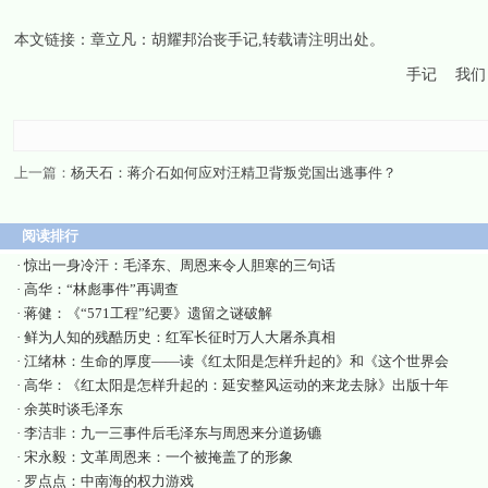
本文链接：
章立凡：胡耀邦治丧手记
,转载请注明出处。
手记
我们
上一篇：
杨天石：蒋介石如何应对汪精卫背叛党国出逃事件？
阅读排行
·
惊出一身冷汗：毛泽东、周恩来令人胆寒的三句话
·
高华：“林彪事件”再调查
·
蒋健：《“571工程”纪要》遗留之谜破解
·
鲜为人知的残酷历史：红军长征时万人大屠杀真相
·
江绪林：生命的厚度——读《红太阳是怎样升起的》和《这个世界会
·
高华：《红太阳是怎样升起的：延安整风运动的来龙去脉》出版十年
·
余英时谈毛泽东
·
李洁非：九一三事件后毛泽东与周恩来分道扬镳
·
宋永毅：文革周恩来：一个被掩盖了的形象
·
罗点点：中南海的权力游戏