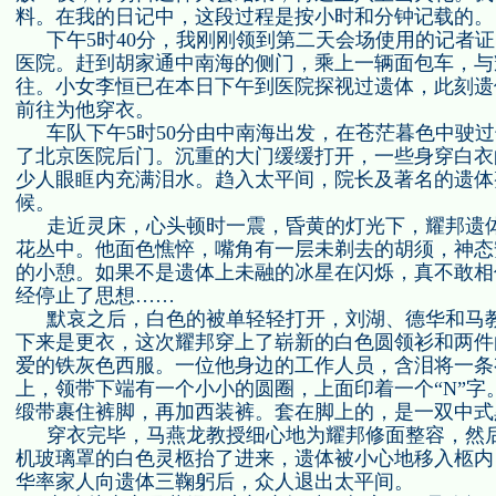
料。在我的日记中，这段过程是按小时和分钟记载的。
下午
5
时
40
分，我刚刚领到第二天会场使用的记者证
医院。赶到胡家通中南海的侧门，乘上一辆面包车，与
往。小女李恒已在本日下午到医院探视过遗体，此刻遗
前往为他穿衣。
车队下午
5
时
50
分由中南海出发，在苍茫暮色中驶过
了北京医院后门。沉重的大门缓缓打开，一些身穿白衣
少人眼眶内充满泪水。趋入太平间，院长及著名的遗体
候。
走近灵床，心头顿时一震，昏黄的灯光下，耀邦遗
花丛中。他面色憔悴，嘴角有一层未剃去的胡须，神态
的小憩。如果不是遗体上未融的冰星在闪烁，真不敢相
经停止了思想……
默哀之后，白色的被单轻轻打开，刘湖、德华和马
下来是更衣，这次耀邦穿上了崭新的白色圆领衫和两件
爱的铁灰色西服。一位他身边的工作人员，含泪将一条
上，领带下端有一个小小的圆圈，上面印着一个“
N
”字
缎带裹住裤脚，再加西装裤。套在脚上的，是一双中式
穿衣完毕，马燕龙教授细心地为耀邦修面整容，然
机玻璃罩的白色灵柩抬了进来，遗体被小心地移入柩内
华率家人向遗体三鞠躬后，众人退出太平间。