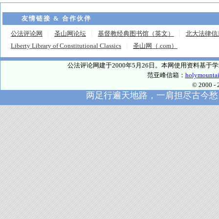
友情链接 & 合作伙伴
公法评论网
圣山网论坛
基督教经典图书馆（英文）
北大法律信
Liberty Library of Constitutional Classics
圣山网（.com）
公法评论网建于2000年5月26日。本网使用资料基
范亚峰信箱：
holymounta
© 2000
两足行遍天地路，一肩担尽古今愁