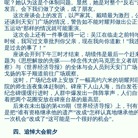
呢？她认为这是个体制问题。显然，她是对整个“反右
发言。会下我们做了交谈，成了朋友。
这次座谈会上的发言，以严家其、戴晴最为激烈，
还谈到天安门广场的情况，警告如不能对耀邦做出公正
五运动”那样的情况就可能重演。
这次会上还有一件事值得一记：吴江在临走之前特
时候，我写过文章批判你父亲，现在我向你道歉！”我
是过去的事了！”
座谈会开到下午三时才结束，胡绩伟是最后一个赶
题为《思想解放的先驱——悼念伟大的马克思主义者胡
察》与《世界经济导报》的全体与会人员到天安门广场
戈扬的车子顺道前往广场观察。
这时，广场纪念碑上安放了一幅高约六米的胡耀邦
院的师生连夜集体赶制的。碑座下人山人海，当白发苍
纪念碑缓缓行进时，人群中爆发出一阵阵掌声，人们自
着把两个花圈安放在碑座台基的最高层。
后来在未出版的第
439
期《世界经济导报》上，刊有
是把“谁有资格继承他的遗产”改成“怎样认真地继承他
一次机会”改成了“这可能是一个很好的机会”。
四、追悼大会前夕