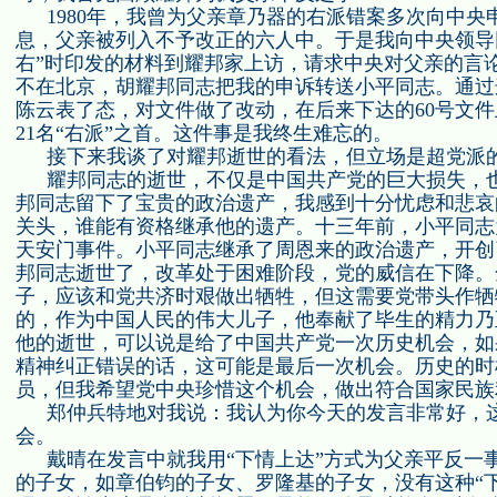
1980
年，我曾为父亲章乃器的右派错案多次向中央
息，父亲被列入不予改正的六人中。于是我向中央领导
右”时印发的材料到耀邦家上访，请求中央对父亲的言
不在北京，胡耀邦同志把我的申诉转送小平同志。通过
陈云表了态，对文件做了改动，在后来下达的
60
号文件
21
名“右派”之首。这件事是我终生难忘的。
接下来我谈了对耀邦逝世的看法，但立场是超党派
耀邦同志的逝世，不仅是中国共产党的巨大损失，
邦同志留下了宝贵的政治遗产，我感到十分忧虑和悲哀
关头，谁能有资格继承他的遗产。十三年前，小平同志
天安门事件。小平同志继承了周恩来的政治遗产，开创
邦同志逝世了，改革处于困难阶段，党的威信在下降。
子，应该和党共济时艰做出牺牲，但这需要党带头作牺
的，作为中国人民的伟大儿子，他奉献了毕生的精力乃
他的逝世，可以说是给了中国共产党一次历史机会，如
精神纠正错误的话，这可能是最后一次机会。历史的时
员，但我希望党中央珍惜这个机会，做出符合国家民族
郑仲兵特地对我说：我认为你今天的发言非常好，
会。
戴晴在发言中就我用“下情上达”方式为父亲平反一
的子女，如章伯钧的子女、罗隆基的子女，没有这种“