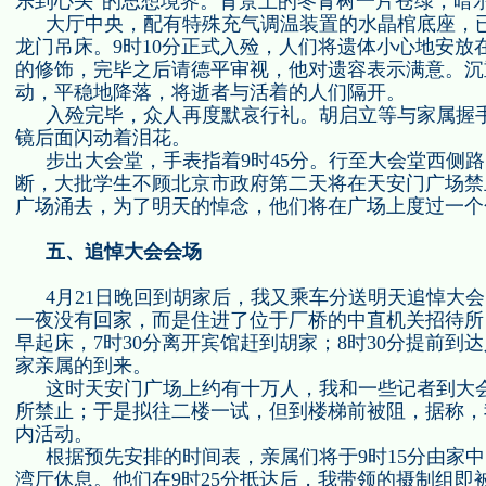
乐到心头”的思想境界。背景上的冬青树一片苍绿，暗
大厅中央，配有特殊充气调温装置的水晶棺底座，
龙门吊床。
9
时
10
分正式入殓，人们将遗体小心地安放
的修饰，完毕之后请德平审视，他对遗容表示满意。沉
动，平稳地降落，将逝者与活着的人们隔开。
入殓完毕，众人再度默哀行礼。胡启立等与家属握
镜后面闪动着泪花。
步出大会堂，手表指着
9
时
45
分。行至大会堂西侧路
断，大批学生不顾北京市政府第二天将在天安门广场禁
广场涌去，为了明天的悼念，他们将在广场上度过一个
五、追悼大会会场
4
月
21
日晚回到胡家后，我又乘车分送明天追悼大会
一夜没有回家，而是住进了位于厂桥的中直机关招待所
早起床，
7
时
30
分离开宾馆赶到胡家；
8
时
30
分提前到达
家亲属的到来。
这时天安门广场上约有十万人，我和一些记者到大
所禁止；于是拟往二楼一试，但到楼梯前被阻，据称，
内活动。
根据预先安排的时间表，亲属们将于
9
时
15
分由家中
湾厅休息。他们在
9
时
25
分抵达后，我带领的摄制组即