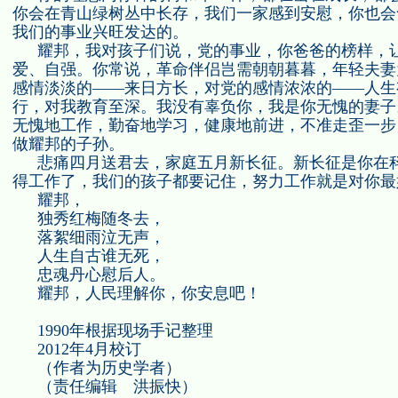
你会在青山绿树丛中长存，我们一家感到安慰，你也会
我们的事业兴旺发达的。
耀邦，我对孩子们说，党的事业，你爸爸的榜样，
爱、自强。你常说，革命伴侣岂需朝朝暮暮，年轻夫妻
感情淡淡的——来日方长，对党的感情浓浓的——人生
行，对我教育至深。我没有辜负你，我是你无愧的妻子
无愧地工作，勤奋地学习，健康地前进，不准走歪一步
做耀邦的子孙。
悲痛四月送君去，家庭五月新长征。新长征是你在
得工作了，我们的孩子都要记住，努力工作就是对你最
耀邦，
独秀红梅随冬去，
落絮细雨泣无声，
人生自古谁无死，
忠魂丹心慰后人。
耀邦，人民理解你，你安息吧！
1990
年根据现场手记整理
2012
年
4
月校订
（作者为历史学者）
（责任编辑 洪振快）