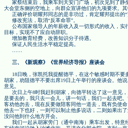
家祭结束后，我乘车到天安门广场，初次见到了静
大会堂东侧的空地上，向群众宣讲他们的九项要求。其
正确评价胡耀邦同志的是非功过，肯定耀邦提出的“
修改宪法，取消“反革命罪”。
公布国家领导人的年薪收入及一切形式的收入，实
目标，实现不了应自动辞职。
增加教育经费，改善知识分子待遇。
保证人民生活水平稳定提高。
……
三、《新观察》《世界经济导报》座谈会
18
日晚，张凯托我提醒德平，在这个敏感时期不要
胡家，劝阻德平不要出席
19
日上午举行的座谈会。他说
意见。
次日上午
8
时我赶到胡家，向德平转达了这一意见，
是要去的，我只去一会儿，讲一句话，我们一起去吧。
客劝他勿去，现在反要做陪客同他一道去，既有负使命
他去一下也好，一则可以制止他多说话，二则如果出了
没问他到什么地方开会。
我们一起从胡家旁门（通中南海）乘车出发，特意