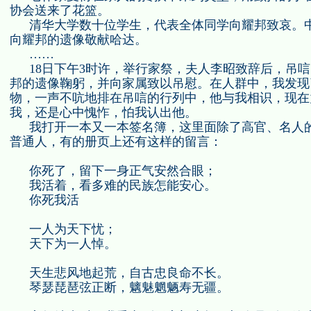
协会送来了花篮。
清华大学数十位学生，代表全体同学向耀邦致哀。
向耀邦的遗像敬献哈达。
……
18
日下午
3
时许，举行家祭，夫人李昭致辞后，吊唁
邦的遗像鞠躬，并向家属致以吊慰。在人群中，我发现
物，一声不吭地排在吊唁的行列中，他与我相识，现在
我，还是心中愧怍，怕我认出他。
我打开一本又一本签名簿，这里面除了高官、名人
普通人，有的册页上还有这样的留言：
你死了，留下一身正气安然合眼；
我活着，看多难的民族怎能安心。
你死我活
一人为天下忧；
天下为一人悼。
天生悲风地起荒，自古忠良命不长。
琴瑟琵琶弦正断，魑魅魍魉寿无疆。