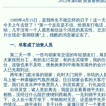
2012年第6期 炎黄春秋杂
1989
年
4
月
15
日，是我终生不能忘怀的日子！这一天
今天上午去世了！”第一个反应是不信。给朋友打电话
恸，几乎没有一个人愿意相信这个消息的真实性。北京
片出现在“新闻联播”上，残酷的消息被证实了。
一、吊客成了治丧人员
第二天一早，一些与胡家有交谊的年轻朋友们，筹
大家按照分工，有的去订花篮，有的去买缎带，我的任
分，连饭也来不及吃，便匆匆来到中南海东墙外的会计
人已先期到达。
两年来门庭冷落的胡家，此时大门洞开，吊唁的人
马上被一种肃穆的气氛所感染。往日胡家会客的大客厅
堂。我们在哀乐声中鱼贯而入，到灵前肃立，行礼如仪
出得灵堂，诸人意欲离去，我提议去看看德平夫妇
相熟，没经过什么阻拦便绕到西厢房。一见到德平夫妇
下。众人在小客厅坐下，半晌相对无言。还是德平先开
些情况……德平谈到，关于讣告，家属只提了一个要求