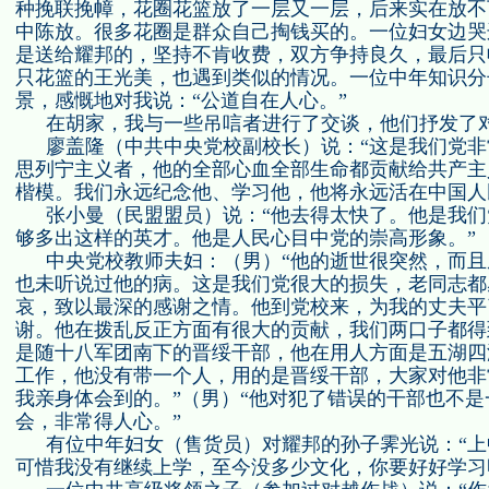
种挽联挽幛，花圈花篮放了一层又一层，后来实在放不
中陈放。很多花圈是群众自己掏钱买的。一位妇女边哭
是送给耀邦的，坚持不肯收费，双方争持良久，最后只
只花篮的王光美，也遇到类似的情况。一位中年知识分
景，感慨地对我说：“公道自在人心。”
在胡家，我与一些吊唁者进行了交谈，他们抒发了
廖盖隆（
中共中央党校副校长
）说：“这是我们党
思列宁主义者，他的全部心血全部生命都贡献给共产主
楷模。我们永远纪念他、学习他，他将永远活在中国人
张小曼（
民盟盟员
）说：“他去得太快了。他是我
够多出这样的英才。他是人民心目中党的崇高形象。”
中央党校教师夫妇：（
男
）“他的逝世很突然，而
也未听说过他的病。这是我们党很大的损失，老同志都
哀，致以最深的感谢之情。他到党校来，为我的丈夫平
谢。他在拨乱反正方面有很大的贡献，我们两口子都得
是随十八军团南下的晋绥干部，他在用人方面是五湖四
工作，他没有带一个人，用的是晋绥干部，大家对他非
我亲身体会到的。”（
男
）“他对犯了错误的干部也不
会，非常得人心。”
有位中年妇女（
售货员
）对耀邦的孙子霁光说：“
可惜我没有继续上学，至今没多少文化，你要好好学习