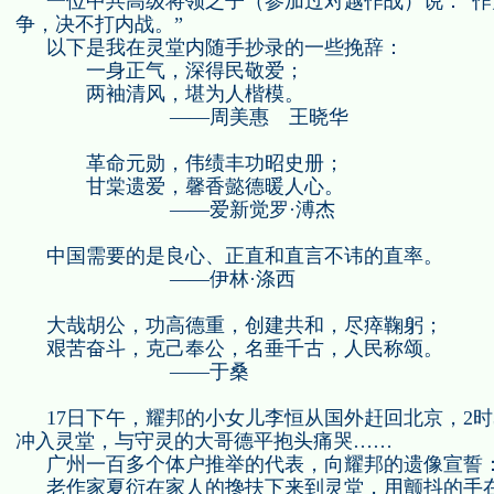
一位中共高级将领之子（
参加过对越作战
）说：“
争，决不打内战。”
以下是我在灵堂内随手抄录的一些挽辞：
一身正气，深得民敬爱；
两袖清风，堪为人楷模。
——周美惠 王晓华
革命元勋，伟绩丰功昭史册；
甘棠遗爱，馨香懿德暖人心。
——爱新觉罗·溥杰
中国需要的是良心、正直和直言不讳的直率。
——伊林·涤西
大哉胡公，功高德重，创建共和，尽瘁鞠躬；
艰苦奋斗，克己奉公，名垂千古，人民称颂。
——于桑
17
日下午，耀邦的小女儿李恒从国外赶回北京，
2
时
冲入灵堂，与守灵的大哥德平抱头痛哭……
广州一百多个体户推举的代表，向耀邦的遗像宣誓
老作家夏衍在家人的搀扶下来到灵堂，用颤抖的手