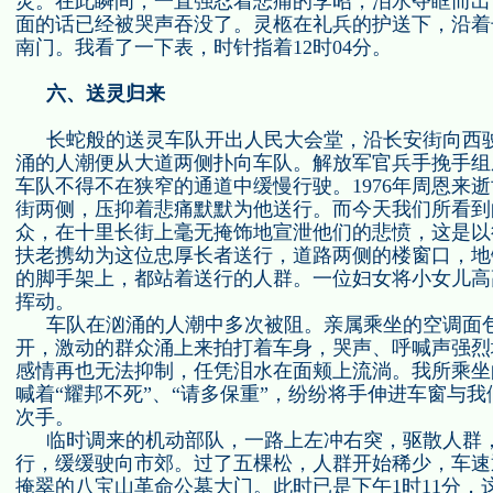
灵。在此瞬间，一直强忍着悲痛的李昭，泪水夺眶而出
面的话已经被哭声吞没了。灵柩在礼兵的护送下，沿着
南门。我看了一下表，时针指着
12
时
04
分。
六、送灵归来
长蛇般的送灵车队开出人民大会堂，沿长安街向西
涌的人潮便从大道两侧扑向车队。解放军官兵手挽手组
车队不得不在狭窄的通道中缓慢行驶。
1976
年周恩来逝
街两侧，压抑着悲痛默默为他送行。而今天我们所看到
众，在十里长街上毫无掩饰地宣泄他们的悲愤，这是以
扶老携幼为这位忠厚长者送行，道路两侧的楼窗口，地
的脚手架上，都站着送行的人群。一位妇女将小女儿高
挥动。
车队在汹涌的人潮中多次被阻。亲属乘坐的空调面
开，激动的群众涌上来拍打着车身，哭声、呼喊声强烈
感情再也无法抑制，任凭泪水在面颊上流淌。我所乘坐
喊着“耀邦不死”、“请多保重”，纷纷将手伸进车窗与
次手。
临时调来的机动部队，一路上左冲右突，驱散人群
行，缓缓驶向市郊。过了五棵松，人群开始稀少，车速
掩翠的八宝山革命公墓大门。此时已是下午
1
时
11
分，