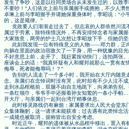
发生了争吵，这是以往同类场合从未发生过的，以致李
不要吵！”人们依次上前与亲属握手或拥抱，不少人潸
卓琳上前与李昭握手并请她保重身体时，李昭说：“小
的，这是规律。”
党政要人们渐渐走过去了，但志哀的人群依然川流
属过于劳累，除特殊情况外，不再安排悼念者与家属握
大家致意，两旁的护士几次想让李昭放下手，但她仍坚
此刻我发现一位有特殊意义的人物——邓力群，正
向躺在里面的政治宿敌欠了一下身，用一种犹豫的目光
不好意思上前，走开了。我赶紧按动快门，连拍两张。
座谈会上的话：“我真怀疑有人和耀邦就那么一贯有友
侮辱，死者能侮辱吗！？”
告别的人流走了一个多小时，我开始在大厅内随意
念。亲属们在念悼词时没有哭，此时却有不少人泣不成
走到水晶棺柩前，双腿不由自主地跪下，向弟弟告别。
一条红领巾，爷爷手中还握着孙女知鸷的一条小手帕…
开大厅，与亲属们一起到台湾厅稍事休息。
此时移灵路线仍有麻烦：家属要求出人民大会堂东
众集体鞠躬，这一请求未能获准；过去遇有此类悼念活
一成规也被取消，据称皆出自安全考虑。
时近正午，耀邦的遗体被从水晶棺中移出，置入有