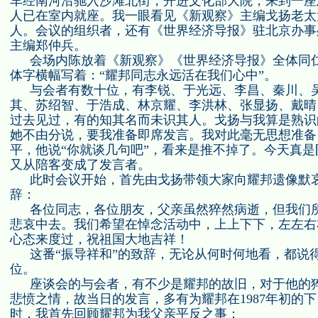
车经南河沿驰入沙滩北街，开进文化部大院，来到一座
人已在室内就座。我一眼看见《新观察》主编戈扬老太
人。会议的组织者，还有《世界经济导报》驻北京办事
主编郑仲兵。
会场内陈放着《新观察》《世界经济导报》全体同
体字横幅写着：“耀邦同志永远活在我们心中”。
与会者有数十位，有李锐、于光远、李昌、秦川、
其、苏绍智、于浩成、林京耀、李洪林、张显扬、戴晴
过去见过，有的知其名而未识其人。戈扬与我算是熟识
她不由分说，要我准备即席发言。我对此毫无思想准备
平，他说“你就谈几句吧”，看来是推不掉了。今天真
又从陪客变成了发言者。
此时会议开始，首先由戈扬带领大家向耀邦遗像默
辞：
各位同志，各位朋友，父亲虽然猝然病逝，但我们
悲哀中去。我们希望在悼念活动中，上上下下，左左右
心态来度过，祝祖国大地吉祥！
这番“振导祥和”的致辞，无论从何时何地看，都说
位。
座谈会的与会者，有不少是耀邦的故旧，对于他的
悲愤之情，故当日的发言，多有为耀邦在
1987
年初的下
时，我首先回顾耀邦为我父亲平反之事：