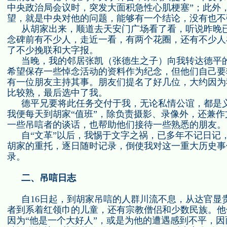
中央政治局会议时，突发大面积急性心肌梗塞”；此外
望，就是中央对他的问题，能够有一个结论，没有也不
从胡家出来，顺道去天安门广场看了看，听说昨晚
念碑前有不少人，走近一看，有两个花圈，还有不少人
了不少挽联和大字报。
当晚，我的邻居张凯（张德生之子）向我转达德平
希望保存一些悼念活动的资料作为纪念，但他们自己要
有一位朋友主持其事。朋友们提名了好几位，大约因为
比较熟，最后选中了我。
德平兄要将此任务交付于我，无论私情公谊，都是
我便每天到胡家“值班”，除负责摄影、录像外，还兼
一些吊唁者的谈话，也帮助他们接待一些熟悉的朋友。
自“文革”以后，我惕于文字之祸，已多年不记日记
胡家的重托，逐日随时记录，倒使我对这一重大历史事
录。
二、吊唁日志
自
16
日起，到胡家吊唁的人群川流不息，从达官显
者到系着红领巾的儿童，还有宗教僧侣和少数民族。他
因为“他是一个大好人”，或是为他的遭遇感到不平，