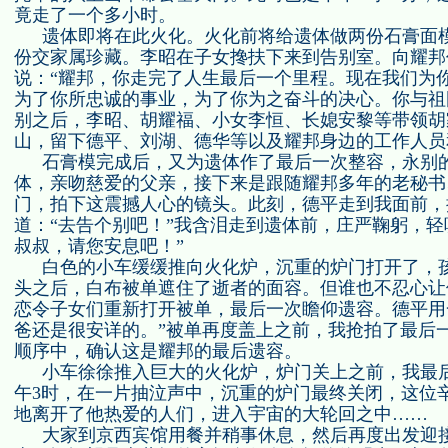
竟走了一个多小时。
遗体即将在此火化。火化前将给遗体做两份石膏面
份交家属珍藏。李昭在子女搀扶下来到告别室。向耀邦
说：“耀邦，你走完了人生最后一个里程。现在我们为
为了你所忠诚的事业，为了你为之奋斗的决心。你与祖
别之后，李昭、胡耀福、小女李恒、长媳安黎等带领胡
山，留下德平、刘湖、德华等以及耀邦身边的工作人员
石膏模完成后，又为遗体作了最后一次整容，永别
体，亲吻慈爱的父亲，接下来是跟随耀邦多年的老秘书
门，拍下这震撼人心的镜头。此刻，德平走到我面前，
道：“去告个别吧！”我含泪走到遗体前，庄严鞠躬，轻
叔叔，请您安息吧！”
白色的小车缓缓推向火化炉，沉重的炉门打开了，
头之后，白布被单遮住了逝者的面容。但谁也不忍心让
恋令子女们重新打开被单，最后一次瞻仰遗容。德平用
爸还是很安详的。”被单再度盖上之前，我抢拍了最后
顺序中，确认这是耀邦的最后遗容。
小车徐徐推入巨大的火化炉，炉门关上之前，我最
午
3
时，在一片抽泣声中，沉重的炉门最终关闭，这位
地离开了他热爱的人们，进入宇宙的大轮回之中……
大家到京西宾馆用餐并稍事休息，然后再度出发迎