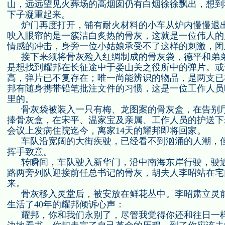
山，远远望见火葬场的高烟囱仍有白烟徐徐飘出，想到
下子凝重起来。
炉门再度打开，铺有耐火材料的小车从炉内慢慢退
映入眼帘的是一簇洁白炙热的骨灰，这就是一位伟人的
情感的冲击，身旁一位小姑娘承受不了这样的刺激，闭
接下来须将骨灰殓入红绸制成的骨灰袋，德平和弟
是想找到耀邦在长征途中于娄山关之役所中的弹片。或
高，弹片已不复存在；唯一尚能辨识的物品，是两支已
邦有随身携带铅笔批注文件的习惯，这是一位工作人员
里的。
骨灰袋被装入一只有梅、龙图案的骨灰盒，在告别
捧骨灰盒，在宋平、温家宝及亲属、工作人员的护送下
会议上发病住院迄今，离家
14
天的耀邦即将回家。
车队沿宽阔的大街疾驶，已经看不到汹涌的人潮，
挥手致意。
转瞬间，车队驶入新华门，沿中南海东岸行驶，驶
路两旁列队迎接前任总书记的骨灰，胡夫人李昭站在宅
来。
骨灰移入灵堂后，被安放在鲜花丛中。李昭肃立灵
生活了
40
年的耀邦倾诉心声：
耀邦，你和我们永别了，尽管我觉得你还和往日一