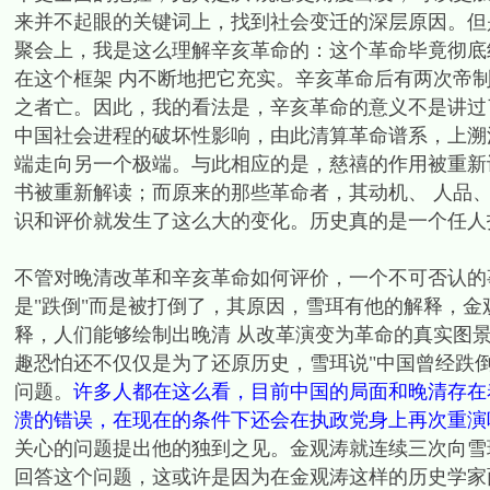
来并不起眼的关键词上，找到社会变迁的深层原因。但是
聚会上，我是这么理解辛亥革命的：这个革命毕竟彻底
在这个框架 内不断地把它充实。辛亥革命后有两次帝
之者亡。因此，我的看法是，辛亥革命的意义不是讲过
中国社会进程的破坏性影响，由此清算革命谱系，上溯
端走向另一个极端。与此相应的是，慈禧的作用被重新
书被重新解读；而原来的那些革命者，其动机、 人品
识和评价就发生了这么大的变化。历史真的是一个任人
不管对晚清改革和辛亥革命如何评价，一个不可否认的
是"跌倒"而是被打倒了，其原因，雪珥有他的解释，
释，人们能够绘制出晚清 从改革演变为革命的真实图
趣恐怕还不仅仅是为了还原历史，雪珥说"中国曾经跌倒
问题。
许多人都在这么看，目前中国的局面和晚清存在
溃的错误，在现在的条件下还会在执政党身上再次重演
关心的问题提出他的独到之见。金观涛就连续三次向雪
回答这个问题，这或许是因为在金观涛这样的历史学家