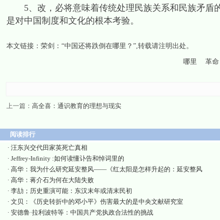
5、改，必将意味着传统处理民族关系和民族矛盾的
是对中国制度和文化的根本考验。
本文链接：
荣剑：“中国还将跌倒在哪里？”
,转载请注明出处。
哪里
革命
上一篇：
高全喜：通识教育的理想与现实
阅读排行
·
汪东兴交代田家英死亡真相
·
Jeffrey-Infinity :如何读懂讣告和悼词里的
·
高华：我为什么研究延安整风——《红太阳是怎样升起的：延安整风
·
高华：蒋介石为何在大陆失败
·
李劼；历史重演可能：东汉末年或清末民初
·
文贝：《历史转折中的邓小平》伤害最大的是中央文献研究室
·
安德鲁·拉利波特等：中国共产党执政合法性的挑战