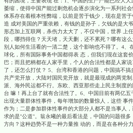
有的困境，主要表现 在：1、中国的生产产能已经大
萎缩，使得中国产能过剩危机会逐步演化为一系列社会
体系存在着根本性弊端，以前是苦于钱少，现在是苦于
造 成对美国的严重依赖，有钱的是孙子，欠钱的是大
形态加上互联网，杀伤力太大了，不仅中国，世界 上
段，哪挡得住？天天堵，天天删，还不累死？哪有这么
别人如何生活看的一清二楚，这个影响也不得了。4、
球化，所有国际事务中国都得表 态，但我们现在这套
巴；而且把柄都在人家手里，个人的合法性都是人家说
了，还怎么打仗？ 5、台湾和香港的问题，中国搞不
共产党开放，大陆对国民党开放，就是最现成的两党制
派、海外民运都不行。东欧、西亚那些走上民主制度的
台 嘛！再上台了就有合法性了。6、中国目前有两亿
出现大量群体性事件，每年增加的数量惊人，这些 事
作为；二是参加群体性事件的大部分人都不是当事人，
求的是"公道"。翁永曦的最后看法是，中国的问题很
方向？这种趋势不是一种力量推 动的，而是在各种分