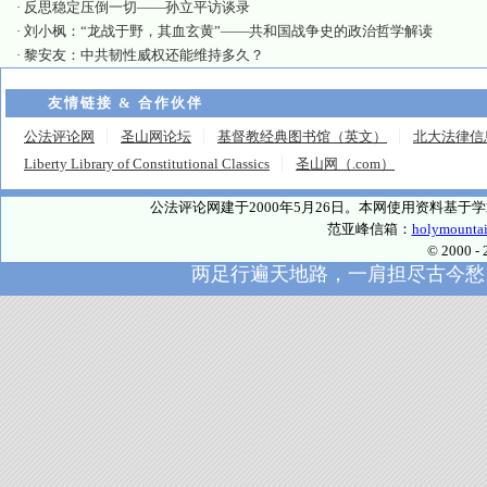
·
反思稳定压倒一切——孙立平访谈录
·
刘小枫：“龙战于野，其血玄黄”——共和国战争史的政治哲学解读
·
黎安友：中共韧性威权还能维持多久？
友情链接 & 合作伙伴
公法评论网
圣山网论坛
基督教经典图书馆（英文）
北大法律信
Liberty Library of Constitutional Classics
圣山网（.com）
公法评论网建于2000年5月26日。本网使用资料基
范亚峰信箱：
holymounta
© 2000
两足行遍天地路，一肩担尽古今愁