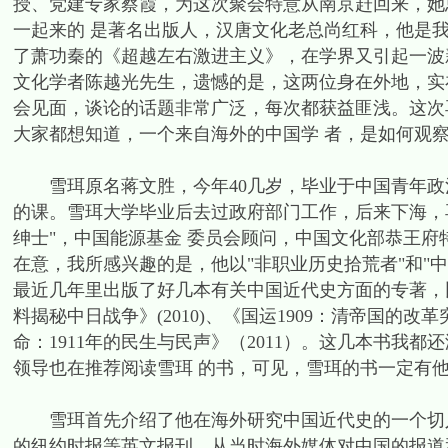
授、党建专家蔡霞，为这次聚会特意从南京赶回来，她
一起来的 是著名出版人，汉唐文化老总尚红科，他是
了萧功秦的《超越左右激进主义》，在学界又引起一波
文化学者陈越光先生，遗憾的是，这两位身在外地，实
会见面，谈论的话题非常广泛，每次都获益匪浅。这次
大家都想知道，一个来自海外的中国学 者，是如何观
雪珥原名蒋文胜，今年40几岁，毕业于中国青年政治
的课。雪珥大学毕业后去过政府部门工作，后来下海，
绅士"，中国能源基金 委员会顾问，中国文化部恭王
在意，我所感兴趣的是，他以"非职业历史拾荒者"和"
最近几年里出版了好几本有关中国近代史方面的专著，比
料揭秘中日战争》(2010)、《国运1909：清帝国的改革
命：1911年的民生与民声》（2011）。这几本书我
领导也在推荐阅读雪珥 的书，可见，雪珥的书一定有
雪珥首先介绍了他在海外研究中国近代史的一个切入
的纽约时报等英文报刊，从当时海外媒体对中国的报道