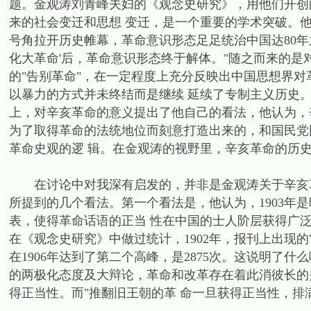
题。金观涛刘青峰夫妇的《观念史研究》，用他们开创
来的社会变迁和思想 变迁，是一个重要的学术突破。他
号角拉开历史帷幕，革命意识形态足足统治中国达80年之久
化大革命'后，革命意识形态终于解体。"随之而来的是
的"告别革命"，在一定程度上充分反映出中国思想界
以暴力的方式并未终结而是继续 延续了专制主义历史
上，对辛亥革命的意义提出了他自己的看法，他认为，辛
为了取得革命的法统地位而刻意打造出来的，和国民党
革命史观的逻 辑。在金观涛的视野里，辛亥革命的历
在讨论中对我深有启发的，并非是金观涛关于辛亥革
所提到的几个看法。第一个看法是，他认为，1903年
表，使得革命话语的正当 性在中国的士人阶层获得广
在《观念史研究》中做过统计，1902年，报刊上出现的"革
在1906年达到了第二个高峰，是2875次。这说明了
的两极化态度及大辩论，革命和改革存在着此消彼长的
得正当性。而"推翻旧王朝的革 命一旦获得正当性，排