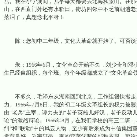
宫。我在小学期间，几乎每天都要去北海和景山。在那
山，在西直门外还有水稻田，街坊四邻中不乏前朝遗老
落泪了，真想念北平呀！
陈：您初中二年级，文化大革命就开始了。可否谈
朱：1966年6月，文化革命开始不久，刘少奇和邓
生已经自组织，每个班、每个年级都成立了“文化革命
不多久，毛泽东从湖南回到北京，工作组很快撤走。
力。1966年7月8日，我的初二年级文革组长的权力
由“老兵”主宰，谭力夫的“老子英雄儿好汉，老子反动
论”的激烈辩论。1966年8月，在我们学校的高三二
纠”和“联动”中的风云人物，至少有后来成为中信集
发育良好、器宇轩昂，有的穿著父辈的那种衣服。辩论