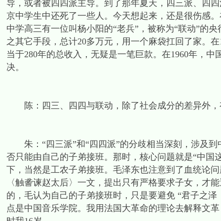
导，或者被四四派主导。到了那年夏天，四三派、四四
京中学生中还死了一些人。今天想起来，还是很伤感。在
中学高三有一位叫杨小阳的“老兵”，被称为“联动”的
之其它手段，总计20多万元，用一个麻袋扛回了家。在1
当于280年的总收入，无疑是一笔巨款。在1960年，
决。
陈：四三、四四与联动，除了社会成分的差异外，
朱：“四三派”和“四四派”的分歧相当深刻，涉及到
否只能由自己的子弟接班。那时，核心问题就是“中国
下，当然是工农子弟接班。毛泽东也注意到了血统论问题
〈触詟谏赵太后〉一文，提出只有严格要求子女，才能
的，毛认为自己的子弟接班时，只是要避免 “君子之泽，
点是中国音乐学院。我用法国大革命的理论去解释文革