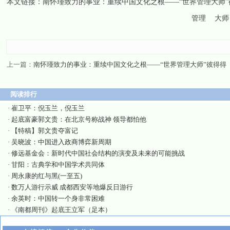
本文链接：
南怀瑾致力的事业：重续中国文化之根——“世界管理大师”
管理
大师
上一篇：
南怀瑾致力的事业：重续中国文化之根——“世界管理大师”彼得得
阅读排行
·
崔卫平：倪玉兰，倪玉兰
·
起底富豪郭文贵：在北京号称战神 领导都怕他
·
【特稿】郭文贵夺富记
·
吴晓波：中国进入政商博弈新周期
·
修远基金会：新时代中国社会结构的演变及未来的可能挑战
·
甘阳：古典学和中国学术共同体
·
周永康的红与黑(一至五)
·
数万人游行示威 成都西安等地爆反日游行
·
余英时：中国转一个身非常困难
·
《南都周刊》起底王立军（足本）