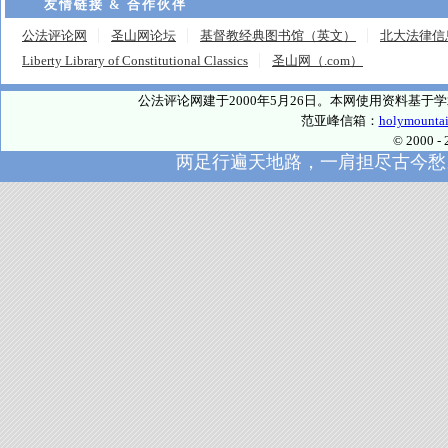
友情链接 & 合作伙伴
公法评论网
圣山网论坛
基督教经典图书馆（英文）
北大法律信
Liberty Library of Constitutional Classics
圣山网（.com）
公法评论网建于2000年5月26日。本网使用资料基
范亚峰信箱：
holymounta
© 2000
两足行遍天地路，一肩担尽古今愁