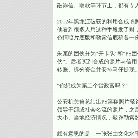
敲诈信、取款等环节上，都有专
2012年黑龙江破获的利用合成
他看到很多人用这种手段发了财，
色情照片底版和勒索信底稿各一
朱某的团伙分为“开卡队”和“PS
伙”。后者买到合成的照片与信
转账、拆分资金并安排马仔提现
“你想成为第二个雷政富吗？”
公安机关曾总结出PS淫秽照片
领导干部或社会名流的照片，之
大小、当地经济情况，敲诈勒索
颇有意思的是，一张张由文化水