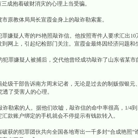
有三成抱着破财消灾的心理上当受骗。
虞市原教体局局长宣霞金身上的敲诈勒索案。
籍犯罪嫌疑人寄的PS艳照敲诈信。他按照寄件人要求汇出1
发到网上，引起纪检部门关注。宣霞金最终因经济问题和生
骗的犯罪嫌疑人被捕后，交代他曾经成功敲诈了山东省某市
籍处级干部告诉南方周末记者，无论是过去的制贩假银元
究透了受害人的心理。
敲诈勒索的人。据他们吹嘘，敲诈信的命中率很高，1/4到
定汇款账户绑定的手机就会不停提示有钱款转入。
破获的犯罪团伙共向全国各地寄出一千多封“合成艳照”诈