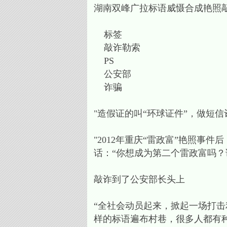
湖南双峰广拉标语威慑合成艳照敲诈
标签
敲诈勒索
PS
公安部
诈骗
"造假证的叫“环球证件”，做短信
"2012年重庆“雷政富”艳照事
话：“你想成为第二个雷政富吗？请
敲诈到了公安部长头上
“全社会动员起来，掀起一场打击
样的标语遍布村巷，很多人都有