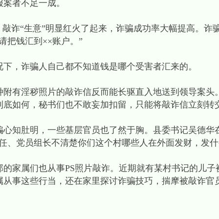
报案者不足一成。
件后，敲诈“生意”明显红火了起来，诈骗成功率大幅提高。
请把钱汇到××账户。”
况下，诈骗人自己都不知道钱是哪个受害者汇来的。
种附有淫秽照片的敲诈信反而能长驱直入地送到领导案头
到底如何，秘书们也不敢妄加扣留，只能将敲诈信立刻转
骗心知肚明，一些基层官员也了然于胸。县委书记吴德华
任、党员组长不清楚你们这个村哪些人在外面发财，发什
的家属们也从事PS照片敲诈。近期就有某村书记的儿子
属从事这些行当，还在家里探讨诈骗技巧，揣摩被敲诈官