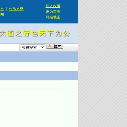
加入收藏
论文
|
公法文献
|
设为首页
新闻
网站地图
！