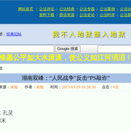
网站首页
|
公法评论
|
公法经典
|
公法专题
|
公法案例
|
公法
资料下载
|
西语资源
|
公法史论
|
公法时评
|
公法
进：
经典旧站
惟愿公平如大水滚滚，使公义如江河滔滔
文
湖南双峰：“人民战争”反击“PS敲诈”
来源：
未知
作者：
未知
时间：
2013-03-29 16:38:56
点击：
0
次
 孔灵
周末