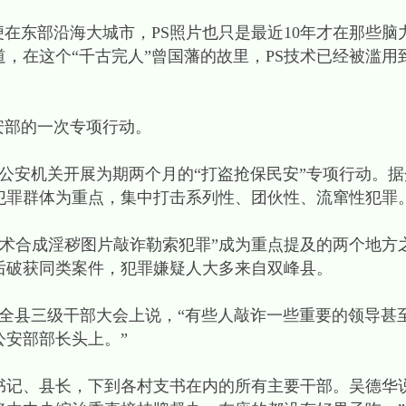
便在东部沿海大城市，PS照片也只是最近10年才在那些
，在这个“千古完人”曾国藩的故里，PS技术已经被滥用
安部的一次专项行动。
署全国公安机关开展为期两个月的“打盗抢保民安”专项行动。
犯罪群体为重点，集中打击系列性、团伙性、流窜性犯罪
技术合成淫秽图片敲诈勒索犯罪”成为重点提及的两个地方
先后破获同类案件，犯罪嫌疑人大多来自双峰县。
在全县三级干部大会上说，“有些人敲诈一些重要的领导甚
安部部长头上。”
书记、县长，下到各村支书在内的所有主要干部。吴德华