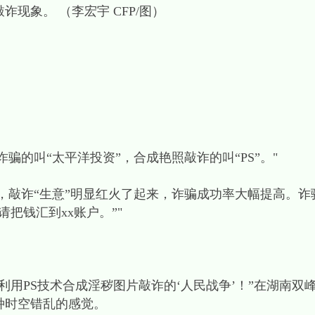
现象。 （李宏宇 CFP/图）
诈骗的叫“太平洋投资”，合成艳照敲诈的叫“PS”。"
件后，敲诈“生意”明显红火了起来，诈骗成功率大幅提高。
把钱汇到xx账户。”"
利用PS技术合成淫秽图片敲诈的‘人民战争’！”在湖南双
种时空错乱的感觉。