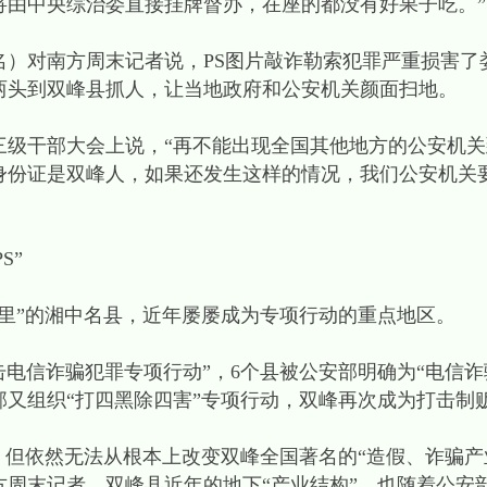
将由中央综治委直接挂牌督办，在座的都没有好果子吃。”
）对南方周末记者说，PS图片敲诈勒索犯罪严重损害了娄
两头到双峰县抓人，让当地政府和公安机关颜面扫地。
三级干部大会上说，“再不能出现全国其他地方的公安机
身份证是双峰人，如果还发生这样的情况，我们公安机关
S”
里”的湘中名县，近年屡屡成为专项行动的重点地区。
打击电信诈骗犯罪专项行动”，6个县被公安部明确为“电信
安部又组织“打四黑除四害”专项行动，双峰再次成为打击制
，但依然无法从根本上改变双峰全国著名的“造假、诈骗产
方周末记者，双峰县近年的地下“产业结构”，也随着公安