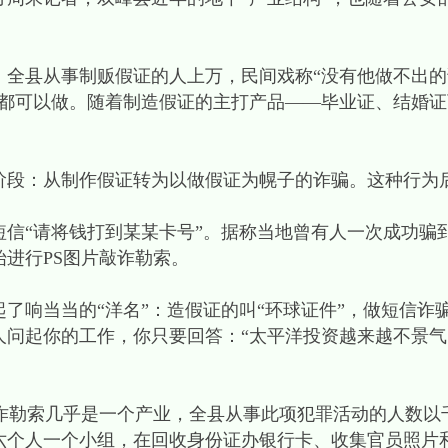
。全县从事制贩假证的人上万，民间戏称“没有他做不出
章都可以做。随着制造假证的主打产品——毕业证、结婚
阶段：从制作假证转为以做假证为幌子的诈骗。这种行为
信“请将钱打到某某卡号”。据称当地曾有人一次成功骗到
进行PS图片敲诈勒索。
了响当当的“洋名”：造假证的叫“环球证件”，做短信诈骗
别人问起你的工作，你只要回答：“太平洋投资越来越不景气
敲诈勒索几乎是一个产业，全县从事此项犯罪活动的人数以
六个人一个小组，在回收身份证办银行卡、收集官员照片和