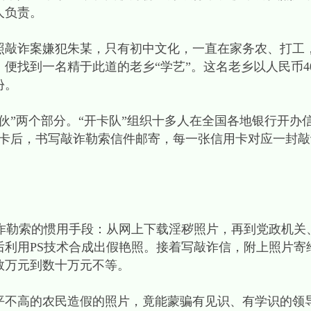
人负责。
艳照敲诈案嫌犯朱某，只有初中文化，一直在家务农、打工
便找到一名精于此道的老乡“学艺”。这名老乡以人民币4
份。
团伙”两个部分。“开卡队”组织十多人在全国各地银行开办信
用卡后，书写敲诈勒索信件邮寄，每一张信用卡对应一封
。
敲诈勒索的惯用手段：从网上下载淫秽照片，再到党政机关
后利用PS技术合成出假艳照。接着写敲诈信，附上照片寄
数万元到数十万元不等。
平不高的农民造假的照片，竟能蒙骗有见识、有学识的领