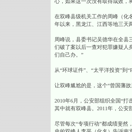
心，如果这一次没有取得成效，
在双峰县级机关工作的周峰（化名
年以来，黑龙江、江西等地三天
周峰说，县委书记吴德华在全县
们破了案以后一查对犯罪嫌疑人
们自己办。”
从“环球证件”、“太平洋投资”到“P
让双峰尴尬的是，这个“曾国藩故
2010年6月，公安部组织全国“
其中就有双峰县。2011年，公
尽管每次“专项行动”都成绩斐然
史的双峰人李平（化名）告诉南