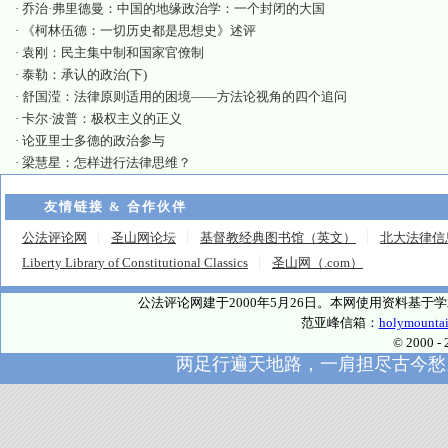
·
乔治·弗里德曼：中国的地缘政治学：一个封闭的大国
·
《柯林伍德：一切历史都是思想史》述评
·
袁刚：民主集中制和国家官僚制
·
泰勒：承认的政治(下)
·
舒国滢：法律原则适用的困境——方法论视角的四个追问
·
卡尔·波普：极权主义的正义
·
论亚里士多德的政治参与
·
梁慧星：怎样进行法律思维？
友情链接 & 合作伙伴
公法评论网
圣山网论坛
基督教经典图书馆（英文）
北大法律信
Liberty Library of Constitutional Classics
圣山网（.com）
公法评论网建于2000年5月26日。本网使用资料基
范亚峰信箱：
holymounta
© 2000
两足行遍天地路，一肩担尽古今愁