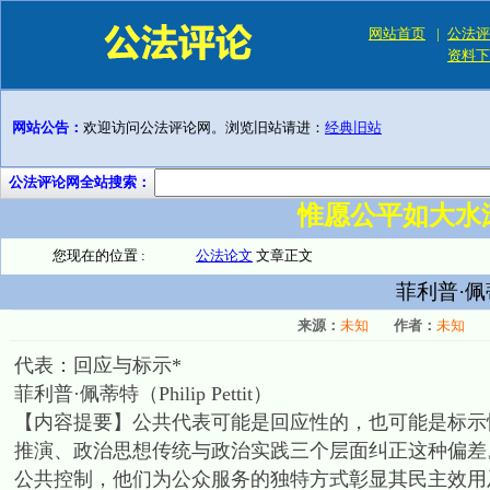
网站首页
|
公法评
资料下
网站公告：
欢迎访问公法评论网。浏览旧站请进：
经典旧站
公法评论网全站搜索：
惟愿公平如大水
您现在的位置 :
公法论文
文章正文
菲利普·
来源：
未知
作者：
未知
代表：回应与标示*
菲利普·佩蒂特
（Philip Pettit）
【内容提要】公共代表可能是回应性的，也可能是标示
推演、政治思想传统与政治实践三个层面纠正这种偏差
公共控制，他们为公众服务的独特方式彰显其民主效用