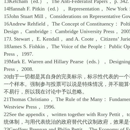
13Ketcham（ed.）， The Anti-Federalist Papers， p. 342.
14Hannah F. Pitkin（ed.）， Representation， New York：
15John Stuart Mill， Considerations on Representativ
16Andrew Rehfield， The Concept of Constituency： Poltic
Design， Cambridge： Cambridge University Press， 200
17J. Stewart， E. Kendall， and A. Coote， Citizens’ Juri
18James S. Fishkin， The Voice of the People： Public 
Press， 1997.
19Mark E. Warren and Hillary Pearse（eds.）， Designin
Press， 2008.
20由于一切都是其自身的完美标示，标示性代表的一
一个样本。强制参与投票可以说是特殊情况，并不能算
不易行，所以我在讨论中予以忽略。
21Thomas Christiano， The Rule of the Many： Fundamen
Westview Press， 1996.
22See the appendix， written together with Rory Pettit，
统体制，与用代表统治的政府替代代议制政府，效果是
23Geoffrey Brennan and Philip Pettit， The Economy of E