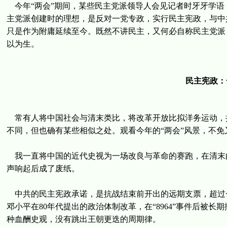
今年“两会”期间，某些民主党派领导人会见记者时牙牙学语
主党派创建时的理想，是反对一党专政，实行民主宪政，与中
只是作为附庸延续至今。既然不讲民主，又何必自称民主党派
以为生。
民主宪政：
常有人将中国社会与清末类比，将改革开放比拟洋务运动，
不同，但也确有某些相似之处。观看今年的“两会”风景，不免又
我一直将中国的近代史视为一场改良与革命的赛跑，在清末
声响起后成了废纸。
中共的民主宪政承诺，是抗战结束前开出的远期支票，超过
邓小平在80年代提出的政治体制改革，在“8964”事件后被长
种血酬史观，没有跳出王朝更迭的周期律。