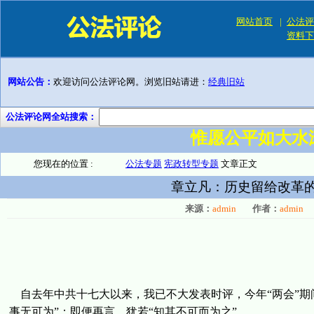
网站首页
|
公法评
资料下
网站公告：
欢迎访问公法评论网。浏览旧站请进：
经典旧站
公法评论网全站搜索：
惟愿公平如大水
您现在的位置 :
公法专题
宪政转型专题
文章正文
章立凡：历史留给改革的
来源：
admin
作者：
admin
自去年中共十七大以来，我已不大发表时评，今年“两会”期
事无可为”；即便再言，犹若“知其不可而为之”。