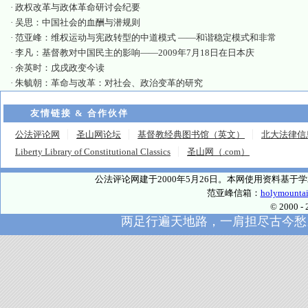
·
政权改革与政体革命研讨会纪要
·
吴思：中国社会的血酬与潜规则
·
范亚峰：维权运动与宪政转型的中道模式 ——和谐稳定模式和非常
·
李凡：基督教对中国民主的影响——2009年7月18日在日本庆
·
余英时：戊戌政变今读
·
朱毓朝：革命与改革：对社会、政治变革的研究
友情链接 & 合作伙伴
公法评论网
圣山网论坛
基督教经典图书馆（英文）
北大法律信
Liberty Library of Constitutional Classics
圣山网（.com）
公法评论网建于2000年5月26日。本网使用资料基
范亚峰信箱：
holymounta
© 2000
两足行遍天地路，一肩担尽古今愁