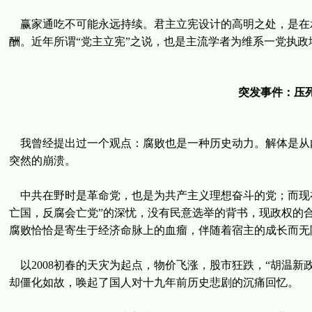
赢家通吃不可能永远持续。君主立宪设计的高明之处，是在承
酬。近年所谓“党主立宪”之说，也是主流学者为维系一党执政
突发事件：压
我曾经提出过一个观点：腐败也是一种历史动力。解体是从
突然的崩溃。
中共在野时是革命党，也是为共产主义理想奋斗的党；而现在
亡国，反腐会亡党”的深忧，没有民意选举的背书，现政权的
腐败恰恰是寄生于经济命脉上的血瘤，伴随着宿主的成长而无
以2008初春的天灾为起点，物价飞涨，股市狂跌，“胡温新
却僵化如故，唤起了国人对十九年前历史悲剧的沉痛回忆。