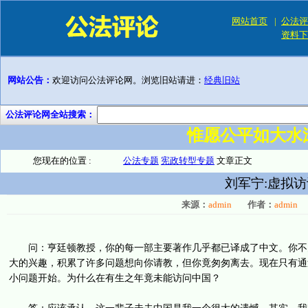
网站首页
|
公法评
资料下
网站公告：
欢迎访问公法评论网。浏览旧站请进：
经典旧站
公法评论网全站搜索：
惟愿公平如大水
您现在的位置 :
公法专题
宪政转型专题
文章正文
刘军宁:虚拟
来源：
admin
作者：
admin
问：亨廷顿教授，你的每一部主要著作几乎都已译成了中文。你不关
大的兴趣，积累了许多问题想向你请教，但你竟匆匆离去。现在只有通
小问题开始。为什么在有生之年竟未能访问中国？