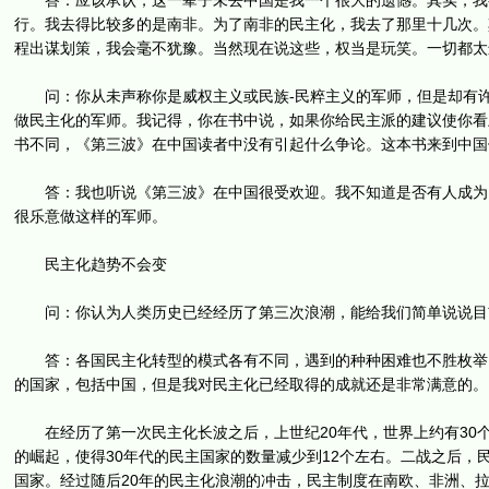
答：应该承认，这一辈子未去中国是我一个很大的遗憾。其实，我有
行。我去得比较多的是南非。为了南非的民主化，我去了那里十几次。
程出谋划策，我会毫不犹豫。当然现在说这些，权当是玩笑。一切都太
问：你从未声称你是威权主义或民族-民粹主义的军师，但是却有许
做民主化的军师。我记得，你在书中说，如果你给民主派的建议使你看
书不同，《第三波》在中国读者中没有引起什么争论。这本书来到中国
答：我也听说《第三波》在中国很受欢迎。我不知道是否有人成为民
很乐意做这样的军师。
民主化趋势不会变
问：你认为人类历史已经经历了第三次浪潮，能给我们简单说说目
答：各国民主化转型的模式各有不同，遇到的种种困难也不胜枚举，
的国家，包括中国，但是我对民主化已经取得的成就还是非常满意的。
在经历了第一次民主化长波之后，上世纪20年代，世界上约有30
的崛起，使得30年代的民主国家的数量减少到12个左右。二战之后，民
国家。经过随后20年的民主化浪潮的冲击，民主制度在南欧、非洲、