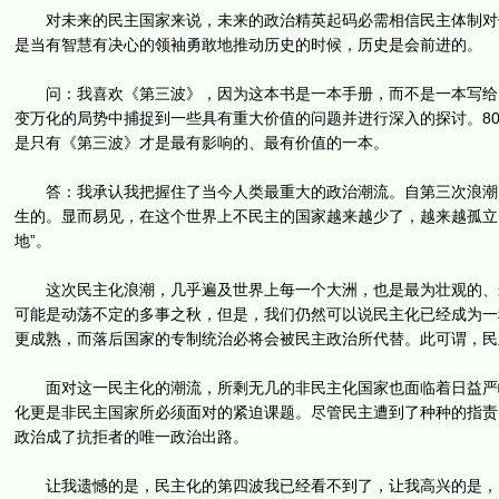
对未来的民主国家来说，未来的政治精英起码必需相信民主体制对他
是当有智慧有决心的领袖勇敢地推动历史的时候，历史是会前进的。
问：我喜欢《第三波》，因为这本书是一本手册，而不是一本写给同
变万化的局势中捕捉到一些具有重大价值的问题并进行深入的探讨。8
是只有《第三波》才是最有影响的、最有价值的一本。
答：我承认我把握住了当今人类最重大的政治潮流。自第三次浪潮以
生的。显而易见，在这个世界上不民主的国家越来越少了，越来越孤立了
地”。
这次民主化浪潮，几乎遍及世界上每一个大洲，也是最为壮观的、最
可能是动荡不定的多事之秋，但是，我们仍然可以说民主化已经成为一
更成熟，而落后国家的专制统治必将会被民主政治所代替。此可谓，民
面对这一民主化的潮流，所剩无几的非民主化国家也面临着日益严峻
化更是非民主国家所必须面对的紧迫课题。尽管民主遭到了种种的指责
政治成了抗拒者的唯一政治出路。
让我遗憾的是，民主化的第四波我已经看不到了，让我高兴