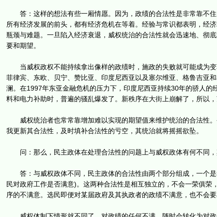
答：这样的想法有些一厢情愿。因为，政绩的合法性是非常靠不住的
所有经济发展的前头，都有经济危机在等着。经验与常识都表明，经济
瓶颈与难题。一旦陷入经济衰退，威权统治的合法性就会迅速地、彻底
要和期望。
当威权政权不能持续拿出像样的政绩时，施政的失败就可能成为变革
菲律宾、东欧、贝宁、赞比亚、印度尼西亚以及塞尔维亚、格鲁吉亚和
澜。在1997年东亚金融危机的压力下，印度尼西亚持续30年的骄人的
料和电力补助时，普遍的骚乱爆发了。新秩序在大街上崩解了，所以，
威权统治者也常常靠增加难以实现的期望值来维护统治的合法性。公
我更新其合法性，及时填补合法性的亏空，其统治就将摇摇欲坠。
问：那么，民主政体在处理合法性的问题上与威权政体有何不同，
答：与威权政体不同，民主政体的合法性由两个部分组成，一个是程序
民对政府工作是否满意)。这两种合法性是相互独立的，不会一荣俱荣
序的不满意。选民即便对某届政府及其执政者的政绩不满意，也不会要
威权体制下情形就不同了。对政绩的任何不满，随时会转化为对政体