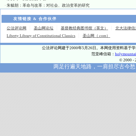
·
朱毓朝：革命与改革：对社会、政治变革的研究
友情链接 & 合作伙伴
公法评论网
圣山网论坛
基督教经典图书馆（英文）
北大法律信
Liberty Library of Constitutional Classics
圣山网（.com）
公法评论网建于2000年5月26日。本网使用资料基
范亚峰信箱：
holymounta
© 2000
两足行遍天地路，一肩担尽古今愁