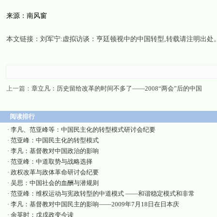
来源：南风窗
本文链接：
刘军宁:虚拟访谈：亨廷顿视中的中国转型
,转载请注明出处
上一篇：
章立凡：历史留给改革的时间不多了——2008“两会”后的中国
阅读排行
·
李凡、范亚峰等：中国民主化的转型模式研讨会纪要
·
范亚峰：中国民主化的转型模式
·
李凡：基督教对中国政治的影响
·
范亚峰：中道取势与战略选择
·
政权改革与政体革命研讨会纪要
·
吴思：中国社会的血酬与潜规则
·
范亚峰：维权运动与宪政转型的中道模式 ——和谐稳定模式和非常
·
李凡：基督教对中国民主的影响——2009年7月18日在日本庆
·
余英时：戊戌政变今读