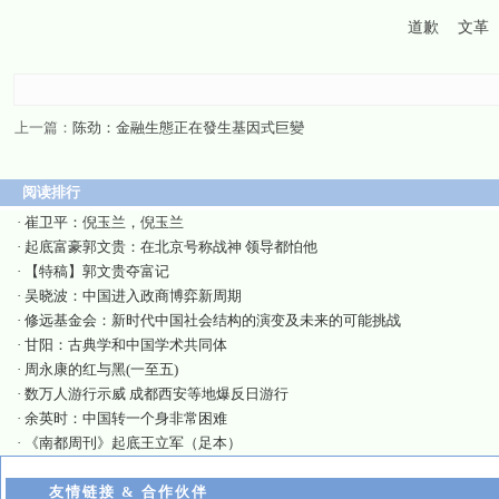
道歉
文革
上一篇：
陈劲：金融生態正在發生基因式巨變
阅读排行
·
崔卫平：倪玉兰，倪玉兰
·
起底富豪郭文贵：在北京号称战神 领导都怕他
·
【特稿】郭文贵夺富记
·
吴晓波：中国进入政商博弈新周期
·
修远基金会：新时代中国社会结构的演变及未来的可能挑战
·
甘阳：古典学和中国学术共同体
·
周永康的红与黑(一至五)
·
数万人游行示威 成都西安等地爆反日游行
·
余英时：中国转一个身非常困难
·
《南都周刊》起底王立军（足本）
友情链接 & 合作伙伴