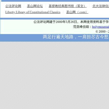
公法评论网
圣山网论坛
基督教经典图书馆（英文）
北大法律信
Liberty Library of Constitutional Classics
圣山网（.com）
公法评论网建于2000年5月26日。本网使用资料基
范亚峰信箱：
holymounta
© 2000
两足行遍天地路，一肩担尽古今愁