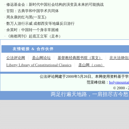
·
修远基金会：新时代中国社会结构的演变及未来的可能挑战
·
甘阳：古典学和中国学术共同体
·
周永康的红与黑(一至五)
·
数万人游行示威 成都西安等地爆反日游行
·
余英时：中国转一个身非常困难
·
《南都周刊》起底王立军（足本）
友情链接 & 合作伙伴
公法评论网
圣山网论坛
基督教经典图书馆（英文）
北大法律信
Liberty Library of Constitutional Classics
圣山网（.com）
公法评论网建于2000年5月26日。本网使用资料基
范亚峰信箱：
holymounta
© 2000
两足行遍天地路，一肩担尽古今愁