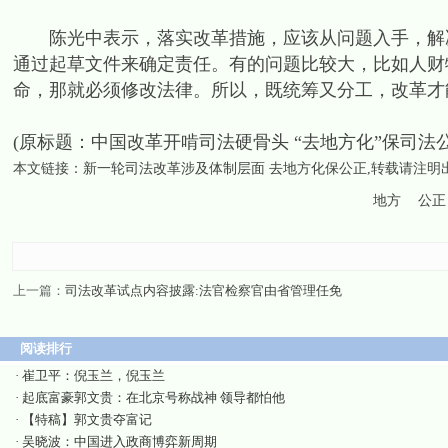
陈光中表示，落实改革措施，应该从问题入手，解决
通过起草文件来确定责任。有的问题比较大，比如人财
命，那就必须修改法律。所以，既统筹又分工，改革才能
(原标题：中国改革开啃司法硬骨头 “去地方化”保司法公
本文链接：
新一轮司法改革涉及体制层面 去地方化保公正
,转载请注明
地方
公正
上一篇：
司法改革试点内容披露:法官检察官由省管理任免
阅读排行
·
崔卫平：倪玉兰，倪玉兰
·
起底富豪郭文贵：在北京号称战神 领导都怕他
·
【特稿】郭文贵夺富记
·
吴晓波：中国进入政商博弈新周期