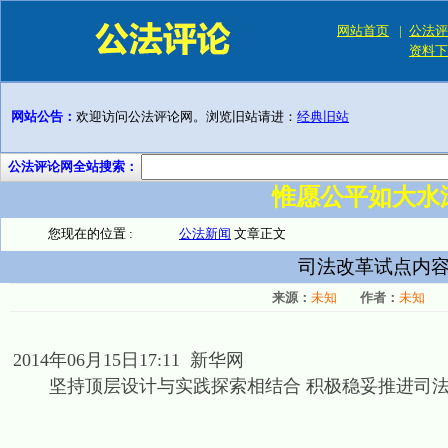
网站首页
|
公法评
资料下
网站公告：
欢迎访问公法评论网。浏览旧站请进：
经典旧站
公法评论网全站搜索：
惟愿公平如大水
您现在的位置 :
公法新闻
文章正文
司法改革试点内容
来源：
未知
作者：
未知
2014年06月15日17:11 新华网
坚持顶层设计与实践探索相结合 积极稳妥推进司法