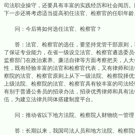
司法职业操守，还要具有丰富的实践经历和社会阅历。
下一步还将考虑适当提高初任法官、检察官的任职年龄
问：今后将如何选任法官、检察官？
答：法官、检察官的选任，要坚持党管干部原则，尊
了保证专业能力，在省一级设立法官、检察官遴选委员
监察部门在政治素养、廉洁自律等方面考察把关，人大
性，既有经验丰富的法官和检察官代表，又有律师和法
察院的法官、检察官原则上从下一级法院、检察院择优
上级法院、检察院的法官、检察官具有较丰富的司法经
有别于普通公务员的招录办法，招录优秀律师和具有法
伍，为建立法律共同体搭建制度平台。
问：推动省以下地方法院、检察院人财物统一管理
答：长期以来，我国司法人员和地方法院、检察院经