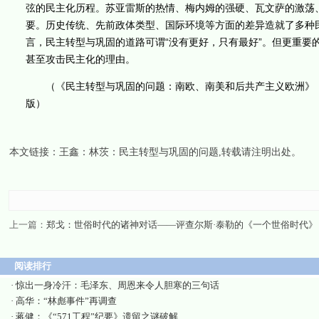
弦的民主化历程。苏亚雷斯的热情、梅内姆的强硬、瓦文萨的激荡
要。历史传统、先前政体类型、国际环境等方面的差异造就了多种
言，民主转型与巩固的道路可谓“没有更好，只有最好”。但更重要
甚至攻击民主化的理由。
（《民主转型与巩固的问题：南欧、南美和后共产主义欧洲》，胡
版）
本文链接：
王鑫：林茨：民主转型与巩固的问题
,转载请注明出处。
上一篇：
郑戈：世俗时代的诸神对话——评查尔斯·泰勒的《一个世俗时代》
阅读排行
·
惊出一身冷汗：毛泽东、周恩来令人胆寒的三句话
·
高华：“林彪事件”再调查
·
蒋健：《“571工程”纪要》遗留之谜破解