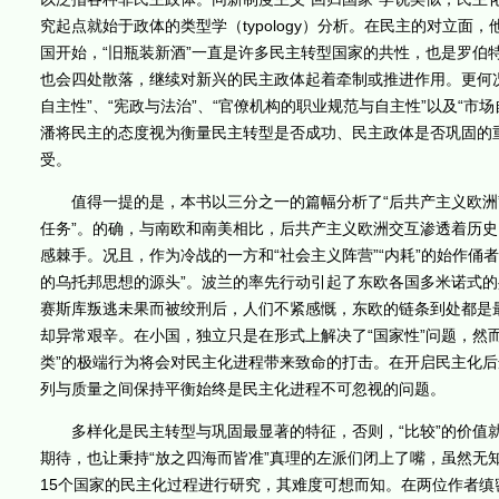
究起点就始于政体的类型学（typology）分析。在民主的对立
国开始，“旧瓶装新酒”一直是许多民主转型国家的共性，也是罗伯
也会四处散落，继续对新兴的民主政体起着牵制或推进作用。更何况
自主性”、“宪政与法治”、“官僚机构的职业规范与自主性”以及“
潘将民主的态度视为衡量民主转型是否成功、民主政体是否巩固的
受。
值得一提的是，本书以三分之一的篇幅分析了“后共产主义欧洲”
任务”。的确，与南欧和南美相比，后共产主义欧洲交互渗透着历
感棘手。况且，作为冷战的一方和“社会主义阵营”“内耗”的始作
的乌托邦思想的源头”。波兰的率先行动引起了东欧各国多米诺式的
赛斯库叛逃未果而被绞刑后，人们不紧感慨，东欧的链条到处都是
却异常艰辛。在小国，独立只是在形式上解决了“国家性”问题，然
类”的极端行为将会对民主化进程带来致命的打击。在开启民主化
列与质量之间保持平衡始终是民主化进程不可忽视的问题。
多样化是民主转型与巩固最显著的特征，否则，“比较”的价值就
期待，也让秉持“放之四海而皆准”真理的左派们闭上了嘴，虽然无知
15个国家的民主化过程进行研究，其难度可想而知。在两位作者