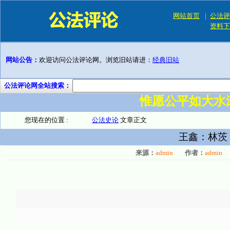
网站首页
|
公法评
资料下
网站公告：
欢迎访问公法评论网。浏览旧站请进：
经典旧站
公法评论网全站搜索：
惟愿公平如大水
您现在的位置 :
公法史论
文章正文
王鑫：林茨
来源：
admin
作者：
admin