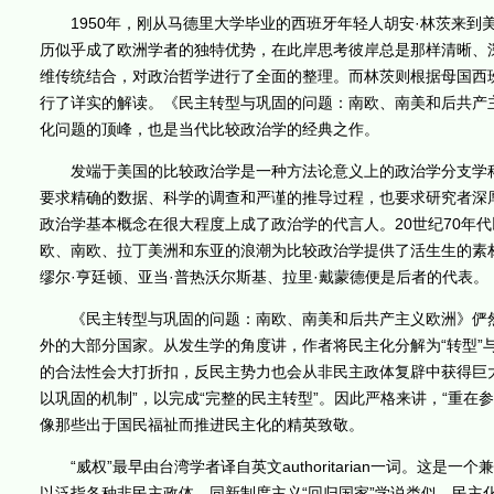
1950年，刚从马德里大学毕业的西班牙年轻人胡安·林茨来到
历似乎成了欧洲学者的独特优势，在此岸思考彼岸总是那样清晰、深
维传统结合，对政治哲学进行了全面的整理。而林茨则根据母国西
行了详实的解读。《民主转型与巩固的问题：南欧、南美和后共产
化问题的顶峰，也是当代比较政治学的经典之作。
发端于美国的比较政治学是一种方法论意义上的政治学分支学科
要求精确的数据、科学的调查和严谨的推导过程，也要求研究者深
政治学基本概念在很大程度上成了政治学的代言人。20世纪70年
欧、南欧、拉丁美洲和东亚的浪潮为比较政治学提供了活生生的素
缪尔·亨廷顿、亚当·普热沃尔斯基、拉里·戴蒙德便是后者的代表。
《民主转型与巩固的问题：南欧、南美和后共产主义欧洲》俨然
外的大部分国家。从发生学的角度讲，作者将民主化分解为“转型”
的合法性会大打折扣，反民主势力也会从非民主政体复辟中获得巨
以巩固的机制”，以完成“完整的民主转型”。因此严格来讲，“重
像那些出于国民福祉而推进民主化的精英致敬。
“威权”最早由台湾学者译自英文authoritarian一词。这是
以泛指各种非民主政体。同新制度主义“回归国家”学说类似，民主