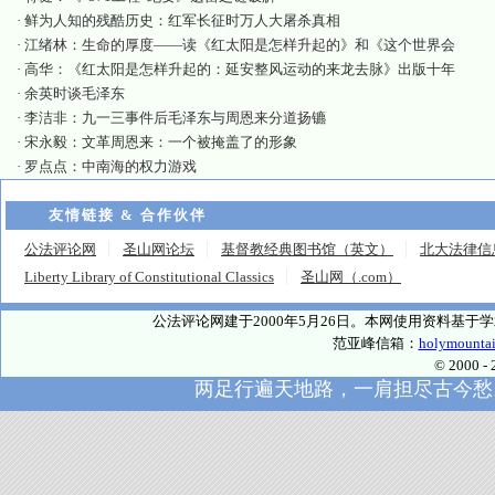
·
鲜为人知的残酷历史：红军长征时万人大屠杀真相
·
江绪林：生命的厚度——读《红太阳是怎样升起的》和《这个世界会
·
高华：《红太阳是怎样升起的：延安整风运动的来龙去脉》出版十年
·
余英时谈毛泽东
·
李洁非：九一三事件后毛泽东与周恩来分道扬镳
·
宋永毅：文革周恩来：一个被掩盖了的形象
·
罗点点：中南海的权力游戏
友情链接 & 合作伙伴
公法评论网
圣山网论坛
基督教经典图书馆（英文）
北大法律信
Liberty Library of Constitutional Classics
圣山网（.com）
公法评论网建于2000年5月26日。本网使用资料基
范亚峰信箱：
holymounta
© 2000
两足行遍天地路，一肩担尽古今愁