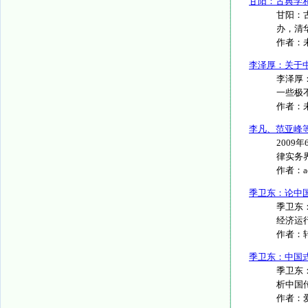
甘阳：古典学
甘阳：
办，清华
作者：
李泽厚：关于
李泽厚
一些极
作者：
李凡、范亚峰
200
律实务界
作者：
季卫东：论中
季卫东
经济运行
作者：
季卫东：中国
季卫东
析中国
作者：