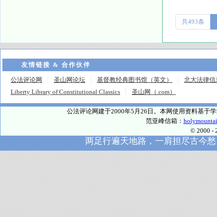
共493条
友情链接 & 合作伙伴
公法评论网
圣山网论坛
基督教经典图书馆（英文）
北大法律信
Liberty Library of Constitutional Classics
圣山网（.com）
公法评论网建于2000年5月26日。本网使用资料基
范亚峰信箱：
holymounta
© 2000
两足行遍天地路，一肩担尽古今愁