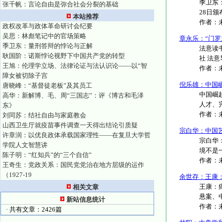
季卫东
张千帆：言论自由是弥合社会分裂的基础
28日颁
本站推荐
作者：
政权改革与政体革命研讨会纪要
吴思：林彪笔记中的官场策略
章永乐：“门罗
季卫东：量刑答辩的悖论与正解
法意读书
耿国阶：诺斯悖论视野下中国共产党的转型
社 法意导
王旭：伦理学立场、法律论证与法认识论——以“智
作者：
障女被切除子宫
倪乐雄：中国
唐晓峰：“基督徒老板”及其员工
中国崛
高华：新解博、毛、周“三国志”：评《博古和毛泽
人才、完
东》
作者：
刘同苏：结社自由与家庭教会
山西卫生厅就疫苗事件调查一天得出结论引质疑
宗白华：中国
许章润：以优良政体承载国家理性——在复旦大学哲
宗白华
学院人文智慧讲
境不是一
陈子明：“红知兵”的“三个自信”
作者：
王奇生：党政关系：国民党党治在地方层级的运作
（1927-19
余世存：王康
王康：
相关文章
悬案、中
新站信息统计
作者：
· 共有文章：2426篇