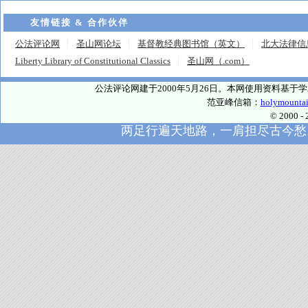
友情链接 & 合作伙伴
公法评论网
圣山网论坛
基督教经典图书馆（英文）
北大法律信
Liberty Library of Constitutional Classics
圣山网（.com）
公法评论网建于2000年5月26日。本网使用资料基
范亚峰信箱：
holymounta
© 2000
两足行遍天地路，一肩担尽古今愁