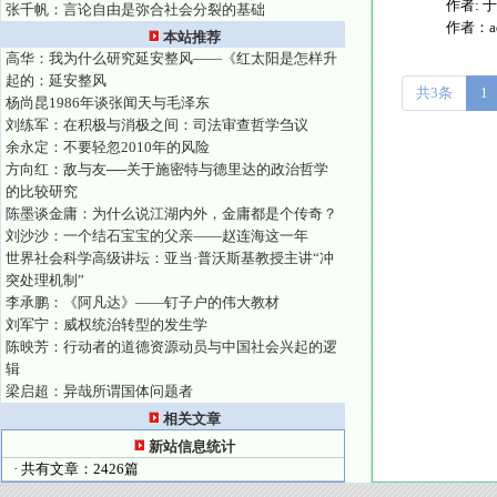
作者: 于
张千帆：言论自由是弥合社会分裂的基础
作者：
本站推荐
高华：我为什么研究延安整风——《红太阳是怎样升
起的：延安整风
共3条
1
杨尚昆1986年谈张闻天与毛泽东
刘练军：在积极与消极之间：司法审查哲学刍议
余永定：不要轻忽2010年的风险
方向红：敌与友──关于施密特与德里达的政治哲学
的比较研究
陈墨谈金庸：为什么说江湖内外，金庸都是个传奇？
刘沙沙：一个结石宝宝的父亲——赵连海这一年
世界社会科学高级讲坛：亚当·普沃斯基教授主讲“冲
突处理机制”
李承鹏：《阿凡达》——钉子户的伟大教材
刘军宁：威权统治转型的发生学
陈映芳：行动者的道德资源动员与中国社会兴起的逻
辑
梁启超：异哉所谓国体问题者
相关文章
新站信息统计
· 共有文章：2426篇