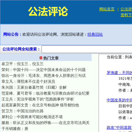
网站首页
|
公法评
资料下
网站公告：
欢迎访问公法评论网。浏览旧站请进：
经典旧站
公法评论网全站搜索：
当前位置 :
列
热门文章
崔卫平：倪玉兰，倪玉兰
荣剑：中国十问——决定中国未来命运的十个问题
茅海建：不同
惊出一身冷汗：毛泽东、周恩来令人胆寒的三句话
1921
章立凡：薄熙来不仅是个好演员
中南海,
朱兴国：王家台秦墓竹简《归藏》全解
作者：
范亚峰、夏可君等：临汾教案与宗教自由研讨会纪要
王立兵：宪法学视角下的“范跑跑事件”评析
中国改革的中
起底富豪郭文贵：在北京号称战神 领导都怕他
目前中
贺卫方：中国法治的出路
以依靠
犀利公：中国将来可能比晚清还不堪
作者：
滕彪：听从正义和良知的呼唤——在北京市司法局关
政改“中间道
于吊销滕彪：唐