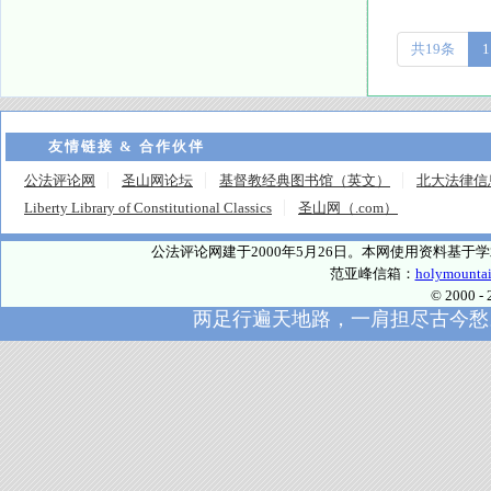
共19条
1
友情链接 & 合作伙伴
公法评论网
圣山网论坛
基督教经典图书馆（英文）
北大法律信
Liberty Library of Constitutional Classics
圣山网（.com）
公法评论网建于2000年5月26日。本网使用资料基
范亚峰信箱：
holymounta
© 2000
两足行遍天地路，一肩担尽古今愁