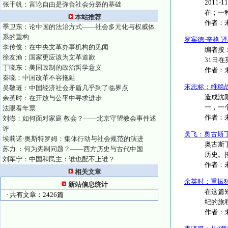
2011
张千帆：言论自由是弥合社会分裂的基础
在；一种
本站推荐
作者：
季卫东：论中国的法治方式——社会多元化与权威体
系的重构
罗宾德·辛格 
李传俊：在中央文革办事机构的见闻
编者按：
徐友渔：国家更应该为文革道歉
31日在
丁晓东：美国政制的政治哲学意义
作者：
秦晓：中国改革不容拖延
宋志标：维稳
吴敬琏：中国经济社会矛盾几乎到了临界点
造成沈
余英时：在开放与公平中寻求进步
一，一
法眼看年票
作者：
刘澎：如何面对家庭 教会？——北京守望教会事件述
评
吴飞：奥古斯
埃莉诺·奥斯特罗姆：集体行动与社会规范的演进
奥古斯
苏力 ：何为宪制问题？——西方历史与古代中国
历史。
刘军宁：中国和民主：谁也配不上谁？
作者：
相关文章
余英时：重振
新站信息统计
在这篇
· 共有文章：2426篇
纪的旅程
作者：