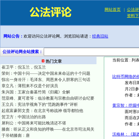
网站首页
|
公法评
资料下
网站公告：
欢迎访问公法评论网。浏览旧站请进：
经典旧站
公法评论网全站搜索：
当前位置 :
列
热门文章
崔卫平：倪玉兰，倪玉兰
荣剑：中国十问——决定中国未来命运的十个问题
比特币网络的价值——
惊出一身冷汗：毛泽东、周恩来令人胆寒的三句话
发布日期 
章立凡：薄熙来不仅是个好演员
月2日参加
朱兴国：王家台秦墓竹简《归藏》全解
作者：
范亚峰、夏可君等：临汾教案与宗教自由研讨会纪要
王立兵：宪法学视角下的“范跑跑事件”评析
黄宗智：挖掘
起底富豪郭文贵：在北京号称战神 领导都怕他
面对形
贺卫方：中国法治的出路
而后在
犀利公：中国将来可能比晚清还不堪
作者：
滕彪：听从正义和良知的呼唤——在北京市司法局关
沃格林：《新
于吊销滕彪：唐