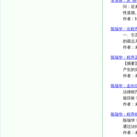
李泽厚：从“
问：近
性道德
作者：
陈瑞华：论程
一、引
的观点,
作者：
陈瑞华：程序
【摘要
产生的背
作者：
陈瑞华：走向
法律程
值目标
作者：
陈瑞华：程序
陈瑞华
通过法
作者：