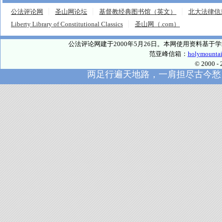
公法评论网
圣山网论坛
基督教经典图书馆（英文）
北大法律信
Liberty Library of Constitutional Classics
圣山网（.com）
公法评论网建于2000年5月26日。本网使用资料基
范亚峰信箱：
holymounta
© 2000
两足行遍天地路，一肩担尽古今愁