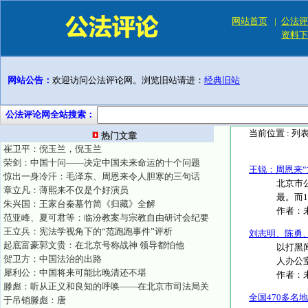
网站首页
|
公法评
资料下
网站公告：
欢迎访问公法评论网。浏览旧站请进：
经典旧站
公法评论网全站搜索：
当前位置 :
列
热门文章
崔卫平：倪玉兰，倪玉兰
荣剑：中国十问——决定中国未来命运的十个问题
王锐：周恩来“
惊出一身冷汗：毛泽东、周恩来令人胆寒的三句话
北京市
章立凡：薄熙来不仅是个好演员
最。而1
朱兴国：王家台秦墓竹简《归藏》全解
作者：
范亚峰、夏可君等：临汾教案与宗教自由研讨会纪要
王立兵：宪法学视角下的“范跑跑事件”评析
刘志明、陈勇
起底富豪郭文贵：在北京号称战神 领导都怕他
以打黑
贺卫方：中国法治的出路
人办公室
犀利公：中国将来可能比晚清还不堪
作者：
滕彪：听从正义和良知的呼唤——在北京市司法局关
全国470多名
于吊销滕彪：唐