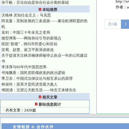
http:/
张千帆：言论自由是弥合社会分裂的基础
作者：
本站推荐
沃格林 灵知社会主义：马克思
阿克曼：宪制发展的三条道路——兼论欧洲联盟的危
共3条
1
机
袁剑：中国三十年未见之变局
微型博客——网络舆论引导的新视点
医院“新规”，拷问市民爱心和良知
笑蜀、赵楚、崔卫平新浪谈政改
关于提请关注林洪楠律师被停止执业一年的公民建议
书
李泽厚与80年代中国思想界
书海飘香：国民党联俄政策的政治逻辑
季卫东：中国式法律议论与相互承认的原理
林淑玲：派系才是民进党最大敌人
傅国涌：北望云天黯无语——悼念王来棣先生
相关文章
新站信息统计
· 共有文章：2426篇
友情链接 & 合作伙伴