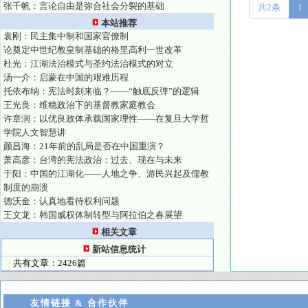
张千帆：言论自由是弥合社会分裂的基础
共2条
1
本站推荐
袁刚：民主集中制和国家官僚制
论奠定中世纪教皇制基础的格里高利一世改革
杜光：江湖法治模式与圣约法治模式的对立
汤一介：启蒙在中国的艰难历程
托依布纳：宪法时刻来临？——“触底反弹”的逻辑
王光良：维稳政治下的基督教家庭教会
许章润：以优良政体承载国家理性——在复旦大学哲
学院人文智慧讲
颜昌海：21年前的乱局是否在中国重演？
萧高彦：台湾的宪法政治：过去、现在与未来
于阳：中国的江湖化——人地之争、游民兴起及儒教
制度的崩溃
德沃金：认真地看待权利问题
王文龙：韩国威权体制转型与阿拉伯之春展望
相关文章
新站信息统计
· 共有文章：2426篇
友情链接 & 合作伙伴