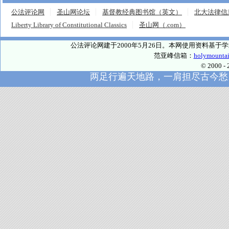
公法评论网
圣山网论坛
基督教经典图书馆（英文）
北大法律信
Liberty Library of Constitutional Classics
圣山网（.com）
公法评论网建于2000年5月26日。本网使用资料基
范亚峰信箱：
holymounta
© 2000
两足行遍天地路，一肩担尽古今愁