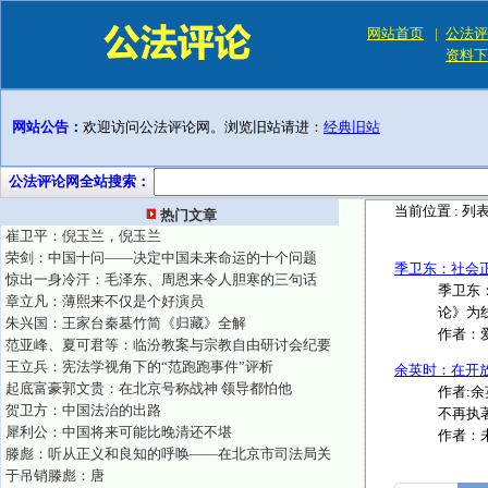
网站首页
|
公法评
资料下
网站公告：
欢迎访问公法评论网。浏览旧站请进：
经典旧站
公法评论网全站搜索：
当前位置 :
列
热门文章
崔卫平：倪玉兰，倪玉兰
荣剑：中国十问——决定中国未来命运的十个问题
季卫东：社会
惊出一身冷汗：毛泽东、周恩来令人胆寒的三句话
季卫东
章立凡：薄熙来不仅是个好演员
论》为
朱兴国：王家台秦墓竹简《归藏》全解
作者：
范亚峰、夏可君等：临汾教案与宗教自由研讨会纪要
王立兵：宪法学视角下的“范跑跑事件”评析
余英时：在开
起底富豪郭文贵：在北京号称战神 领导都怕他
作者:
贺卫方：中国法治的出路
不再执著
犀利公：中国将来可能比晚清还不堪
作者：
滕彪：听从正义和良知的呼唤——在北京市司法局关
于吊销滕彪：唐