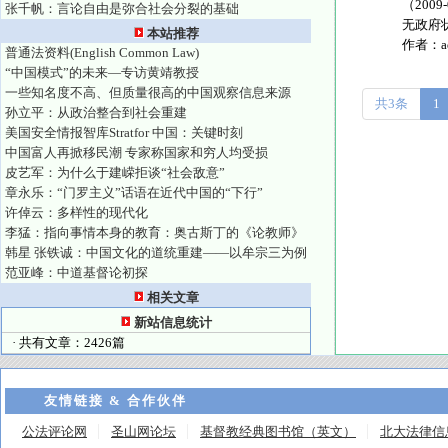
（20
张千帆：言论自由是弥合社会分裂的基础
无政府状
本站推荐
作者：
普通法资料(English Common Law)
“中国模式”的未来—专访黄靖教授
一些知名度不高、但质量很高的中国观察信息来源
共3条
1
孙立平：从政治整合到社会重建
美国安全情报智库Stratfor 中国：关键时刻
中国富人再掀移民潮 专家称国家和穷人均受损
皮艺军：为什么于建嵘拒谈“社会敌意”
章永乐：“门罗主义”话语在近代中国的“下行”
许倬云：多样性的现代化
李猛：指向事情本身的教育：奥古斯丁的《论教师》
韩星 张铁诚：中国文化的道统重建——以牟宗三为例
范亚峰：中道基督论初探
相关文章
新站信息统计
· 共有文章：2426篇
友情链接 & 合作伙伴
公法评论网
圣山网论坛
基督教经典图书馆（英文）
北大法律信