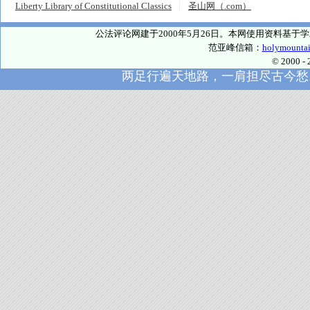
Liberty Library of Constitutional Classics
圣山网（.com）
公法评论网建于2000年5月26日。本网使用资料基
范亚峰信箱：
holymounta
© 2000
两足行遍天地路，一肩担尽古今愁