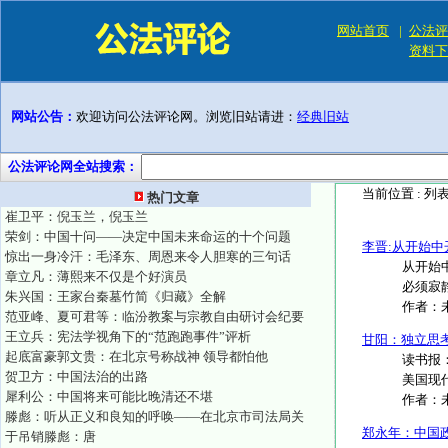
网站首页
|
公法评
资料下
网站公告：
欢迎访问公法评论网。浏览旧站请进：
经典旧站
公法评论网全站搜索：
当前位置 :
列
热门文章
崔卫平：倪玉兰，倪玉兰
荣剑：中国十问——决定中国未来命运的十个问题
李晋:从开始
惊出一身冷汗：毛泽东、周恩来令人胆寒的三句话
从开始
章立凡：薄熙来不仅是个好演员
必须寂静
朱兴国：王家台秦墓竹简《归藏》全解
作者：
范亚峰、夏可君等：临汾教案与宗教自由研讨会纪要
王立兵：宪法学视角下的“范跑跑事件”评析
甘阳：独立思
起底富豪郭文贵：在北京号称战神 领导都怕他
读书报
贺卫方：中国法治的出路
美国现代
犀利公：中国将来可能比晚清还不堪
作者：
滕彪：听从正义和良知的呼唤——在北京市司法局关
郑永年：中国
于吊销滕彪：唐