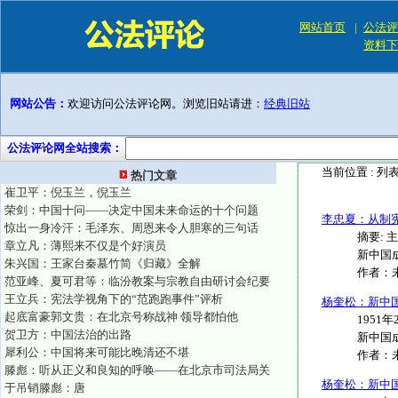
网站首页
|
公法评
资料下
网站公告：
欢迎访问公法评论网。浏览旧站请进：
经典旧站
公法评论网全站搜索：
当前位置 :
列
热门文章
崔卫平：倪玉兰，倪玉兰
荣剑：中国十问——决定中国未来命运的十个问题
李忠夏：从制
惊出一身冷汗：毛泽东、周恩来令人胆寒的三句话
摘要:
章立凡：薄熙来不仅是个好演员
新中国成
朱兴国：王家台秦墓竹简《归藏》全解
作者：
范亚峰、夏可君等：临汾教案与宗教自由研讨会纪要
王立兵：宪法学视角下的“范跑跑事件”评析
杨奎松：新中
起底富豪郭文贵：在北京号称战神 领导都怕他
1951
贺卫方：中国法治的出路
新中国成
犀利公：中国将来可能比晚清还不堪
作者：
滕彪：听从正义和良知的呼唤——在北京市司法局关
杨奎松：新中
于吊销滕彪：唐