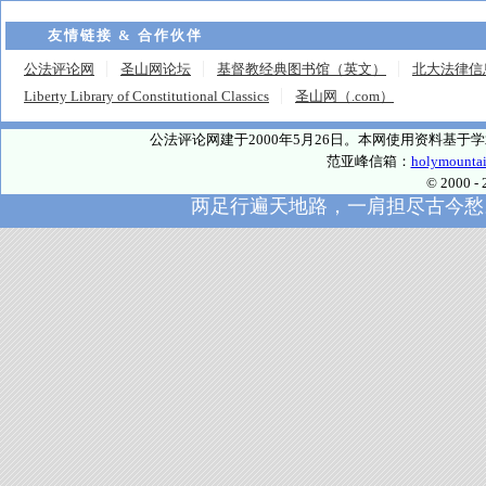
友情链接 & 合作伙伴
公法评论网
圣山网论坛
基督教经典图书馆（英文）
北大法律信
Liberty Library of Constitutional Classics
圣山网（.com）
公法评论网建于2000年5月26日。本网使用资料基
范亚峰信箱：
holymounta
© 2000
两足行遍天地路，一肩担尽古今愁