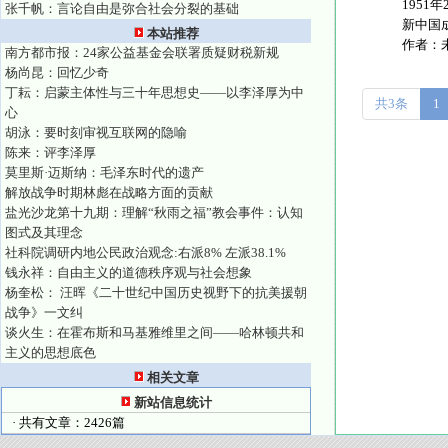
1951
张千帆：言论自由是弥合社会分裂的基础
新中国成
本站推荐
作者：
南方都市报：24家公益基金会联署质疑财税新规
杨尚昆：回忆少奇
丁耘：启蒙主体性与三十年思想史——以李泽厚为中
共3条
1
心
胡泳：要时刻审视互联网的隐喻
陈来：评李泽厚
莫里斯·迈斯纳：毛泽东时代的遗产
解放战争时期林彪在战略方面的贡献
盐光沙龙第十九期：理解“秋雨之福”教会事件：认知
图式及其理念
社科院调研内地公民政治观念:右派8% 左派38.1%
钱永祥：自由主义的道德秩序观与社会想象
杨奎松： 汪晖《二十世纪中国历史视野下的抗美援朝
战争》一文纠
谈火生：在霍布斯和马基雅维里之间——哈林顿共和
主义的思想底色
相关文章
新站信息统计
· 共有文章：2426篇