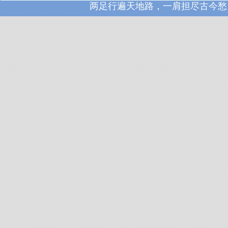
两足行遍天地路，一肩担尽古今愁