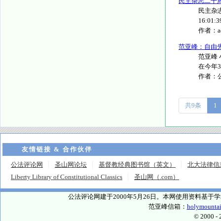
民主杂志二十周年纪念
民主杂志二
16:01:39
作者：
范亚峰：自由先
范亚峰
在今年3
作者：
共9条
1
友情链接 & 合作伙伴
公法评论网
圣山网论坛
基督教经典图书馆（英文）
北大法律信
Liberty Library of Constitutional Classics
圣山网（.com）
公法评论网建于2000年5月26日。本网使用资料基
范亚峰信箱：
holymounta
© 2000