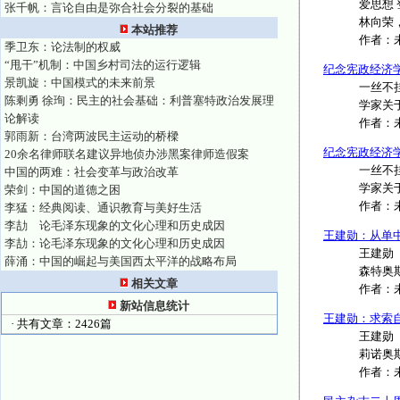
爱思想 
张千帆：言论自由是弥合社会分裂的基础
林向荣，
本站推荐
作者：
季卫东：论法制的权威
“甩干”机制：中国乡村司法的运行逻辑
纪念宪政经济
景凯旋：中国模式的未来前景
一丝不挂的
陈剩勇 徐珣：民主的社会基础：利普塞特政治发展理
学家关于2
论解读
作者：
郭雨新：台湾两波民主运动的桥樑
纪念宪政经济
20余名律师联名建议异地侦办涉黑案律师造假案
一丝不挂的
中国的两难：社会变革与政治改革
学家关于2
荣剑：中国的道德之困
作者：
李猛：经典阅读、通识教育与美好生活
李劼 论毛泽东现象的文化心理和历史成因
王建勋：从单
李劼：论毛泽东现象的文化心理和历史成因
王建勋（
薛涌：中国的崛起与美国西太平洋的战略布局
森特奥斯
相关文章
作者：
新站信息统计
王建勋：求索
· 共有文章：2426篇
王建勋（
莉诺奥斯
作者：