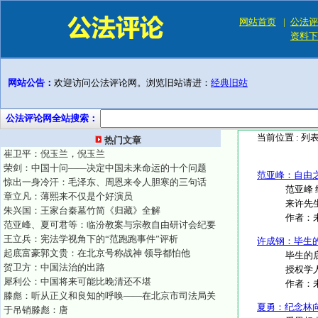
网站首页
|
公法评
资料下
网站公告：
欢迎访问公法评论网。浏览旧站请进：
经典旧站
公法评论网全站搜索：
当前位置 :
列
热门文章
崔卫平：倪玉兰，倪玉兰
荣剑：中国十问——决定中国未来命运的十个问题
范亚峰：自由
惊出一身冷汗：毛泽东、周恩来令人胆寒的三句话
范亚峰
章立凡：薄熙来不仅是个好演员
来许先生
朱兴国：王家台秦墓竹简《归藏》全解
作者：
范亚峰、夏可君等：临汾教案与宗教自由研讨会纪要
王立兵：宪法学视角下的“范跑跑事件”评析
许成钢：毕生的
起底富豪郭文贵：在北京号称战神 领导都怕他
毕生的启
贺卫方：中国法治的出路
授权学人s
犀利公：中国将来可能比晚清还不堪
作者：
滕彪：听从正义和良知的呼唤——在北京市司法局关
夏勇：纪念林
于吊销滕彪：唐