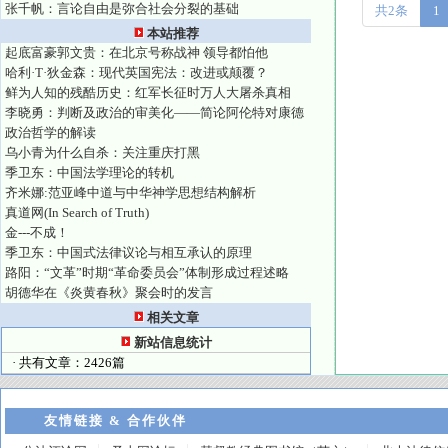
张千帆：言论自由是弥合社会分裂的基础
共2条
1
本站推荐
起底富豪郭文贵：在北京号称战神 领导都怕他
哈利·T·狄金森：现代英国宪法：改进或颠覆？
鲜为人知的残酷历史：红军长征时万人大屠杀真相
李晓勇：判断及政治的审美化——简论阿伦特对康德
政治哲学的解读
乌小青为什么自杀：关注重庆打黑
季卫东：中国法学理论的转机
齐米娜:范亚峰中道与中华神学思想结构解析
真道网(In Search of Truth)
金---不成！
季卫东：中国式法律议论与相互承认的原理
路阳：“文革”时期“革命委员会”体制形成过程述略
胡德华在《炎黄春秋》聚会时的发言
相关文章
新站信息统计
· 共有文章：2426篇
友情链接 & 合作伙伴