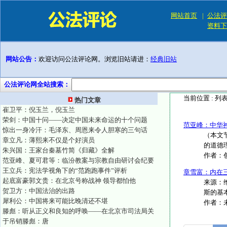
网站首页
|
公法评
资料下
网站公告：
欢迎访问公法评论网。浏览旧站请进：
经典旧站
公法评论网全站搜索：
当前位置 :
列
热门文章
崔卫平：倪玉兰，倪玉兰
荣剑：中国十问——决定中国未来命运的十个问题
范亚峰：中华
惊出一身冷汗：毛泽东、周恩来令人胆寒的三句话
（本文
章立凡：薄熙来不仅是个好演员
的道德
朱兴国：王家台秦墓竹简《归藏》全解
作者：
范亚峰、夏可君等：临汾教案与宗教自由研讨会纪要
王立兵：宪法学视角下的“范跑跑事件”评析
章雪富：内在三
起底富豪郭文贵：在北京号称战神 领导都怕他
来源：维
贺卫方：中国法治的出路
斯的基本
犀利公：中国将来可能比晚清还不堪
作者：
滕彪：听从正义和良知的呼唤——在北京市司法局关
于吊销滕彪：唐