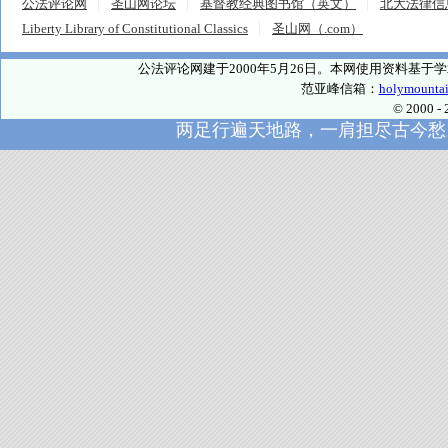
公法评论网
圣山网论坛
基督教经典图书馆（英文）
北大法律信
Liberty Library of Constitutional Classics
圣山网（.com）
公法评论网建于2000年5月26日。本网使用资料基
范亚峰信箱：
holymounta
© 2000
两足行遍天地路，一肩担尽古今愁