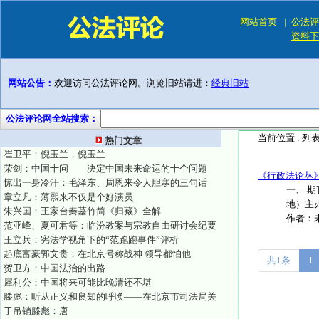
网站首页
|
公法评
资料下
网站公告：
欢迎访问公法评论网。浏览旧站请进：
经典旧站
公法评论网全站搜索：
当前位置 :
列
热门文章
崔卫平：倪玉兰，倪玉兰
荣剑：中国十问——决定中国未来命运的十个问题
《行政法论丛》
惊出一身冷汗：毛泽东、周恩来令人胆寒的三句话
一、 
章立凡：薄熙来不仅是个好演员
地）主办
朱兴国：王家台秦墓竹简《归藏》全解
作者：
范亚峰、夏可君等：临汾教案与宗教自由研讨会纪要
王立兵：宪法学视角下的“范跑跑事件”评析
起底富豪郭文贵：在北京号称战神 领导都怕他
共1条
1
贺卫方：中国法治的出路
犀利公：中国将来可能比晚清还不堪
滕彪：听从正义和良知的呼唤——在北京市司法局关
于吊销滕彪：唐