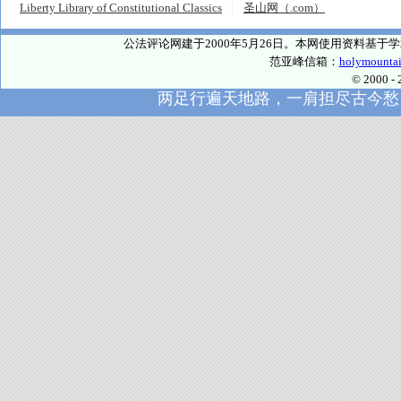
Liberty Library of Constitutional Classics
圣山网（.com）
公法评论网建于2000年5月26日。本网使用资料基
范亚峰信箱：
holymounta
© 2000
两足行遍天地路，一肩担尽古今愁