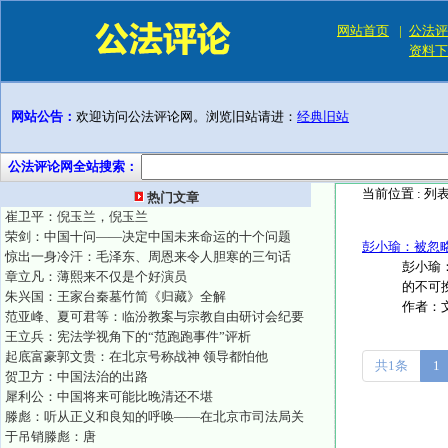
网站首页
|
公法评
资料下
网站公告：
欢迎访问公法评论网。浏览旧站请进：
经典旧站
公法评论网全站搜索：
当前位置 :
列
热门文章
崔卫平：倪玉兰，倪玉兰
荣剑：中国十问——决定中国未来命运的十个问题
彭小瑜：被忽
惊出一身冷汗：毛泽东、周恩来令人胆寒的三句话
彭小瑜
章立凡：薄熙来不仅是个好演员
的不可
朱兴国：王家台秦墓竹简《归藏》全解
作者：
范亚峰、夏可君等：临汾教案与宗教自由研讨会纪要
王立兵：宪法学视角下的“范跑跑事件”评析
起底富豪郭文贵：在北京号称战神 领导都怕他
共1条
1
贺卫方：中国法治的出路
犀利公：中国将来可能比晚清还不堪
滕彪：听从正义和良知的呼唤——在北京市司法局关
于吊销滕彪：唐