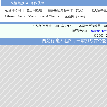
友情链接 & 合作伙伴
公法评论网
圣山网论坛
基督教经典图书馆（英文）
北大法律信
Liberty Library of Constitutional Classics
圣山网（.com）
公法评论网建于2000年5月26日。本网使用资料基
范亚峰信箱：
holymounta
© 2000
两足行遍天地路，一肩担尽古今愁