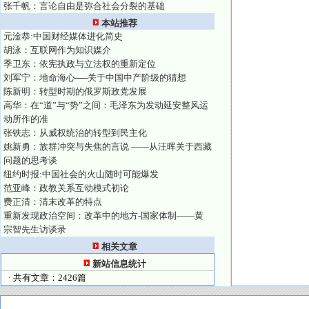
张千帆：言论自由是弥合社会分裂的基础
本站推荐
元淦恭:中国财经媒体进化简史
胡泳：互联网作为知识媒介
季卫东：依宪执政与立法权的重新定位
刘军宁：地命海心──关于中国中产阶级的猜想
陈新明：转型时期的俄罗斯政党发展
高华：在“道”与“势”之间：毛泽东为发动延安整风运
动所作的准
张铁志：从威权统治的转型到民主化
姚新勇：族群冲突与失焦的言说 ——从汪晖关于西藏
问题的思考谈
纽约时报:中国社会的火山随时可能爆发
范亚峰：政教关系互动模式初论
费正清：清末改革的特点
重新发现政治空间：改革中的地方-国家体制——黄
宗智先生访谈录
相关文章
新站信息统计
· 共有文章：2426篇