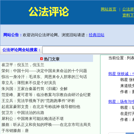
网站首页
|
公法评
资料下
网站公告：
欢迎访问公法评论网。浏览旧站请进：
经典旧站
公法评论网全站搜索：
当前位置 :
列
热门文章
崔卫平：倪玉兰，倪玉兰
荣剑：中国十问——决定中国未来命运的十个问题
韩星 张铁诚
惊出一身冷汗：毛泽东、周恩来令人胆寒的三句话
韩星 
章立凡：薄熙来不仅是个好演员
来道统
朱兴国：王家台秦墓竹简《归藏》全解
作者：
范亚峰、夏可君等：临汾教案与宗教自由研讨会纪要
王立兵：宪法学视角下的“范跑跑事件”评析
韩星：场有与
起底富豪郭文贵：在北京号称战神 领导都怕他
韩星：
贺卫方：中国法治的出路
在是打
犀利公：中国将来可能比晚清还不堪
作者：
滕彪：听从正义和良知的呼唤——在北京市司法局关
于吊销滕彪：唐