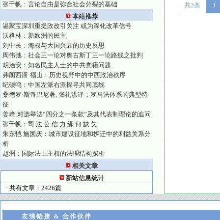
张千帆：言论自由是弥合社会分裂的基础
共2条
1
本站推荐
温家宝深圳重提政改引关注 或为深化改革信号
沃格林：新欧洲的民主
刘中民：海权与大国兴衰的历史反思
周伟弛：社会三一论对奥古斯丁三一论路线之批判
胡治安：知名民主人士的中共党籍问题
弗朗西斯·福山：历史视野中的中西政治秩序
纪硕鸣：中国左派右派探寻共同底线
桑德罗·斯奇巴尼著, 张礼洪译：罗马法体系的典型特
征
姜峰:对选举法“四分之一条款”及其代表制理论的追问
张千帆：司 法 公 信 力 缘 何 缺 失
朱东恺 施国庆：城市建设征地和拆迁中的利益关系分
析
赵洲：国际法上主权的法理结构探析
相关文章
新站信息统计
· 共有文章：2426篇
友情链接 & 合作伙伴