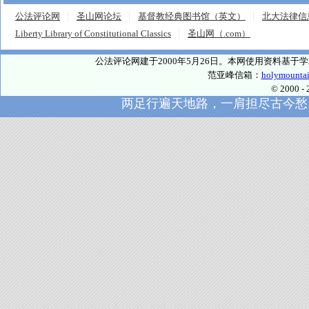
公法评论网
圣山网论坛
基督教经典图书馆（英文）
北大法律信
Liberty Library of Constitutional Classics
圣山网（.com）
公法评论网建于2000年5月26日。本网使用资料基
范亚峰信箱：
holymounta
© 2000
两足行遍天地路，一肩担尽古今愁