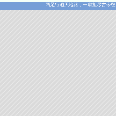
两足行遍天地路，一肩担尽古今愁