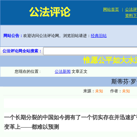
网站首页
|
公法评
资料下
网站公告：
欢迎访问公法评论网。浏览旧站请进：
经典旧站
公法评论网全站搜索：
惟愿公平如大水
您现在的位置 :
公法新闻
文章正文
斯蒂芬·
来源：
未知
作者：
未知
一个长期分裂的中国如今拥有了一个切实存在并迅速扩
变革上——都难以预测