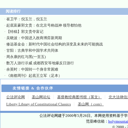
阅读排行
·
崔卫平：倪玉兰，倪玉兰
·
起底富豪郭文贵：在北京号称战神 领导都怕他
·
【特稿】郭文贵夺富记
·
吴晓波：中国进入政商博弈新周期
·
修远基金会：新时代中国社会结构的演变及未来的可能挑战
·
甘阳：古典学和中国学术共同体
·
周永康的红与黑(一至五)
·
数万人游行示威 成都西安等地爆反日游行
·
余英时：中国转一个身非常困难
·
《南都周刊》起底王立军（足本）
友情链接 & 合作伙伴
公法评论网
圣山网论坛
基督教经典图书馆（英文）
北大法律信
Liberty Library of Constitutional Classics
圣山网（.com）
公法评论网建于2000年5月26日。本网使用资料基
范亚峰信箱：
holymounta
© 2000