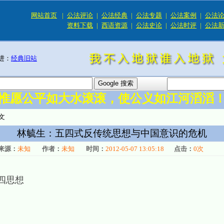
网站首页
|
公法评论
|
公法经典
|
公法专题
|
公法案例
|
公法
资料下载
|
西语资源
|
公法史论
|
公法时评
|
公法
进：
经典旧站
惟愿公平如大水滚滚，使公义如江河滔滔
文
林毓生：五四式反传统思想与中国意识的危机
来源：
未知
作者：
未知
时间：
2012-05-07 13:05:18
点击：
0
次
四思想