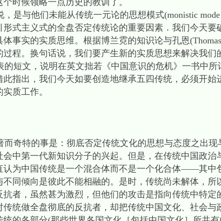
这个时候领略一点历史的教训了。
们未能从传统一元论的思想模式(monistic mode of 
引形式主义式的全盘否定传统论的重要因素．我们今天要
事实的实质思维。根据博兰霓的知识论与孔恩(Thomas 
的过程。换句话说，我们要产生新的实质思想来解决我们
的短文，说明在英文拙若《中国意识的危机》一书中所
借此指出，我们今天如要创造地继承五四传统，必须开始
这份艰巨的实质工作。
而奇特的事是：彻底否定传统文化的思想与态度之出现
社会中第一代新知识分子的兴起。但是，在传统中国政治
直认为中国传统是一个混合体而不是一个化合体——其中
与不同倾向是彼此不能相融的。是时，传统尚未解体，所
反抗者，虽然甚为激烈，但他们的攻击是指向传统中特定
对传统做全盘彻底的反抗者，却把传统中国文化、社会与
统的各部分(那些世界各国文化［包括中国文化］所共有