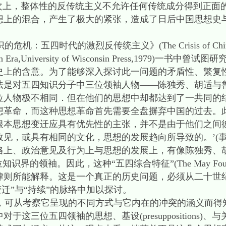
层次上，整体性的反传统主义不允许任何传统成分得到正面
想上的混合，产生了极大的紧张，造成了日后中国思想史
代的激烈反传统主义》(The Crisis of Chinese Cons
ay Fourth Era,University of Wisconsin Press,197
史上的含意。为了能够深入探讨此一问题的矛盾性、繁复
法是对五四知识分子中三位领袖人物——陈独秀、胡适与
位人物极不相同．但在他们的思想中却都达到了一共同的
想革命，而这种思想革命首先需要全盘摒弃中国的过去。
根本思想变迁应具有优先性的主张，并不是由于他们之间
见，或具有相同的文化，思想的发展趋向所导致的。’(
格上、政治意见及行为上与思想的发展上，有像陈独秀、
的领袖。因此，这种“五四综合特征”(The May Fourth
律则所能解释。这是一个真正的历史问题，必须从二十世
会的“变迁”与“持续”的脉络中加以探讨。
可从考察它呈现的不同方式与它内在的冲突的涵义而得
这三位五四领袖的思想、基设(presuppositions)