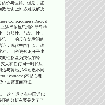
的估价与理解。但是，整
与政治史上许多难以解决
ciousness:Radical
9)一书中曾试图研究上述反传统思想的新异特
性、分歧性、与统一性，
鲁迅——的反传统意识的
结论；现代中国社会、政
此种五四激进知识分子建
彼此性格甚为类似的缘
事实人在任何同一时代里，
胡适与鲁迅那样迥然不同
 Syndrome)不是心理
纪中国繁复而辩证
知。这个运动在中国近代
、与关怀的分析主要是为了了