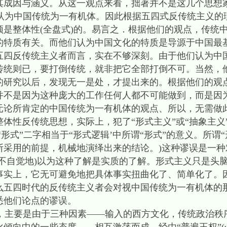
其成因与涵义。从这一观点来看，拙著并不是这几个思想
为中国传统为一有机体。因此根据五四式反传统主义的
是整体性(全盘式)的。易言之．根据他们的观点，传统
的特质有关。而他们认为中国文化的特质是导源于中国最
五四反传统主义者而言，实在不够深刻。由于他们认为中
传统则已，要打倒传统，就非把它全部打倒不可。当然，
的研究以后，发现无一是处，才提出来的。根据他们的观
并不是因为这种庞大的工作任何人都不可能做到，而是因
元论所肯定的中国传统为一有机体的观点、所以，无需做
反传统思想，实际上，犯了“形式主义”或“抽象主义”的谬误(th
ionism).(这里“形式”二字相当于“形式逻辑’中所谓“形式”的意
断采用的前提，机械地演绎出来的结论。)这种谬误是一种
不自觉地)以为这种了解是实质的了解。形式主义只是头
事实上，它无可避免地把具体事实扭曲化了、简单化了。
么五四时代的反传统主义者会对视中国传统为一有机体的
悉他们论点的谬误。
主要是由于三种因素——输入的西方文化，传统政治秩