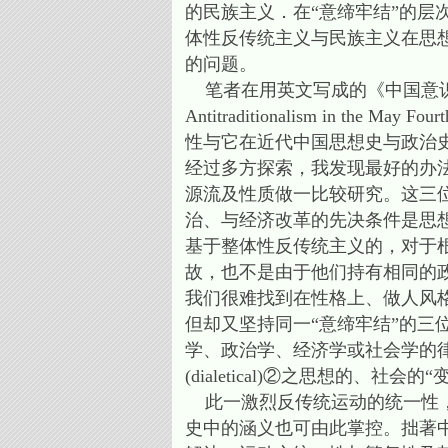
的民族主义．在“意缔牢结”的
体性反传统主义与民族主义在思
的问题。
笔者在用英文写成的《中国意识的危机：五四时
Antitraditionalism in the M
性与它在近代中国思想史与政治
经过多方探索，我发现最好的办
源流及性质做一比较研究。这三
治、与经济改革的先决条件是思
基于整体性反传统主义的，对于
故，也不是由于他们持有相同的政
我们很难找到在性格上、做人风
但却又坚持同一“意缔牢结”的三位知识界
学、政治学、经济学或社会学的
(dialetical)②之思想的、社
此一激烈反传统运动的统一性，
史中的涵义也可由此掌控。拙著中对于