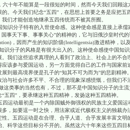
六十年不能算是一段很短的时间，然而今天我们回顾这
限的。今天我们纪念“五四”，在思想上首要之务是应把五
，我们才能创造地继承五四传统而不被其所囿。
知识分子特有的入世使命感。这种使命感是直接上承儒家
、国事天下事、事事关心”的精神的，它与旧俄沙皇时代
lienation)，因而产生的知识阶级(Intelligentsia)激进
方知识分子的风格是有很大出入的。这种使命感使中国知
展。我们这些追求真理的人看到了政治上、社会上的不合
得应该参与爱国运动，另一方面觉得自己的工作与国家前
发展到最高境界便是孔子的“知其不可为而为”的悲剧精神
政治与社会许多不平、不合理的现象深感愤慨，但我们不
做这类事的当然也有，不过，那不是中国知识分子的主流
“五四”，要承继这种五四精神，发扬这种五四精神。
四运动最初是一个内除国贼外御强权的民族主义爱国运
很多，如要逞一时之快，用法家或近代极权主义的独裁办
定性。五四运动是在合理、合乎人道、合乎发展丰富文明
治、科学这些目标分不开的。虽然这六十年来这些五四目