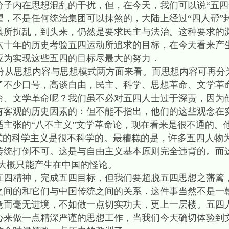
分子内在思想混乱的干扰，但，在今天，我们可以说“五四
望，不是任何统治集团可以抹煞的，大陆上经过“四人帮”
具所扰乱，到头来，仍然是要求民主与法治。这种要求的
六十年的历史考验五四运动所追求的目标，在今天看来产
应为实现这些五四的目标尽最大的努力．
从思想内容与思想模式两方面来看。而思想内容可再分
了不少口号，高谈自由，民主、科学、思想革命、文学革
命、文学革命呢？我们虽不必对五四人士过于深责，因为
有客观的历史因素的：但不能不指出，他们的这些观念在
适主张的“八不主义”文学革命论，现在看来是很不通的。
”式的科学主义是很不科学的。最糟糕的是，许多五四人物
传统打倒不可。这是与自由主义基本原则完全违背的。而
种大概只能产生在中国的怪论。
五四精神，完成五四目标，但我们要超脱五四思想之藩篱
之间的和它们与中国传统之间的关系．这件事当然不是一
惫而毫无进境，不如做一点切实功夫，更上一层楼。五四
心来做一点精深严谨的思想工作，当我们今天确切体验到