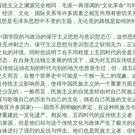
传统主义之渊源完全相同．毛派一再强调的“文化革命”与
、经济、文化．国际关系等许多因素之相互作用有密切关
的思想是毛泽东思想中不变的主题，无论党的路线是如何的
国学院的与政治的保守主义思想与意识型态①，这些思
并无冲刺之力。保守主义思想与意识型态之软弱无力，正
文化的环境。同时也说明了在不同程度上五四时代的全盘
型态，在自身无法独立发展的情况下，成为对五四反传统
传统运动在别的时代与别的地方也曾发生过，但，就五
之久而言，在整个世界史中可能是一个独一无二的现象。
反传统主义影响所及，使得中国民族主义的一个重要方面
是少见的，一般而言，民族主义的自觉是经由对自己民族
耀与歌颂自己的历史与自己的文化，倘若自己民族的文化
南亚许多国家)——因而不易明确的界定，在这种民族当
便重建此一文化遗产。相反地，五四时代的反传统主义者
的泉源，但是他们却与这个传统文化与政体产生了极大的
政体进行了强烈的反抗与抨击。他们也是民族主义者，但