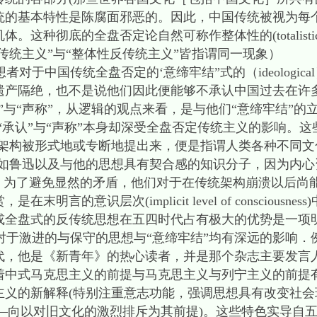
统的基本特性是陈腐面邪恶的。因此，中国传统被视为每
。这种彻底的全盘否定论自然可称作整体性的(totalist
定传统主义”与“整体性反传统主义”皆指谓同一现象）
于中国传统全盘否定的‘意缔牢结”式的（ideologic
遗产隔绝，也不是说他们因此便能够不承认中国过去在许
”与“声称”，从逻辑的观点来看，是与他们“意缔牢结”的
“承认”与“声称”本身却深受全盘否定传统主义的影响。这
念架构被形式地或专断地提出来，便是指谓人类各种不同文
，如鲁迅以及与他的思想具有契合感的知识分子，因为内心
是，为了避免显然的矛盾，他们对于在传统架构崩溃以后尚
言的意识层次(implicit level of consciousn
或全盘式的反传统思想在五四时代占有极大的优势是一项
于激进的与保守的思想与“意缔牢结”均有深远的影响．
代，他是《新青年》的热心读者，并是那个杂志主要发言
着中式马克思主义的前提与马克思主义与列宁主义的前提
义的新解释(特别注重意志功能，强调思想具有改变社会
求—向以对旧文化的激烈排斥为其前提)。这些特色实导自