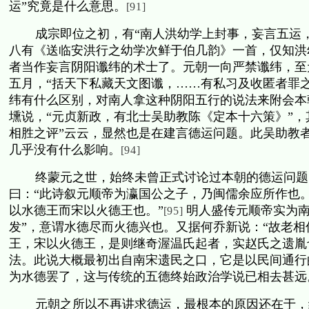
运”究竟是什么意思。
[91]
成宗即位之初，有“南人洪幼学上封事，妄言五运
八有《送临安洪行之幼学次鲜于伯几韵》一首，仅知洪
者当作妄言阴阳谶纬的术士了。元朝一向严禁谶纬，至
五月，“括天下私藏天文图谶，……有私习及收匿者罪之
纬有什么区别，对南人拿这种阴阳五行的说法来附会本
壎说，“元贞新政，有北士吴助教陈《定本十六策》”
相胜之评”云云，显然也是在建言德运问题。此吴助教
几乎没有什么影响。
[94]
终蒙元之世，始终未曾正式讨论过本朝的德运问题
曰：“此诗叙元顺帝为瀛国公之子，乃闽儒余应所作也。
以水德王而宋以火德王也。”
明人盛传元顺帝实为南
[95]
发”，意谓水德尽而火德兴也。又据何乔新说：“故老
王，宋以火德王，是则继奇渥温氏起者，实赵氏之遗胤
法。此说大概最初出自南宋遗民之口，它是以民间通行
为水德罢了，这与传统的五德终始政治学说已相去甚远
元朝之所以不再讲求德运，最根本的原因还在于，