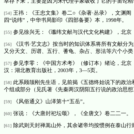
幸存下来，主要是因为宋代理学家吸收了它的宇宙论精
王祎：《王忠文集》卷二○《杂著·丛录》，文渊
[54]
四“说纬”，中华书局影印《四部备要》本，
1998
年。
参见徐兴无：《谶纬文献与汉代文化构建》，北京
[55]
《汉书·艺文志》按当时的知识体系将所有文献分
[56]
又分天文、历谱、五行、蓍龟、杂占、形法等六个小类
参见李零：《中国方术考》（修订本）绪论，北京
[57]
汉：湖北教育出版社，
2003
年，
3
—
5
页。
此系顾颉刚先生语，见前揭《五德终始说下的政治
[58]
个组成部分（见氏著《先秦两汉阴阳五行说的政治思想
《风俗通义》山泽第十“五岳”。
[59]
张说：《大唐封祀坛颂》，《全唐文》卷二二一。
[60]
除武则天封禅嵩山外，其余诸帝均按惯例在泰山行
[61]