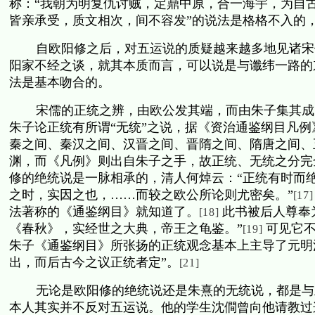
称：“我朝为明复仇讨贼，定鼎中原，合一海宇，为自古
皆亲承受，质文相次，间不容发”的说法是格格不入的
自欧阳修之后，对五运说的质疑越来越多地见诸宋
阳家不经之谈，就其本质而言，可以说是与谶纬一路的
法是基本吻合的。
宋儒的正统之辨，由欧公发其端，而由朱子集其成
朱子论正统有所谓“无统”之说，据《资治通鉴纲目凡
秦之间、秦汉之间、汉晋之间、晋隋之间、隋唐之间、
渊，而《凡例》则出自朱子之手，故正统、无统之分完
修的绝统说是一脉相承的，清人何焯云：“正统有时而
之时，实因之也，……而较之欧公所论则尤密矣。”
[17]
法著称的《通鉴纲目》就知道了。
此书被后人尊奉
[18]
《春秋》，实经世之大典，帝王之龟鉴。”
可见它
[19]
朱子《通鉴纲目》所张扬的正统观念基本上主导了元明
出，而后古今之议正统者定”。
[21]
无论是欧阳修的绝统说还是朱熹的无统说，都是与
本人其实并不反对五运说。他的学生沈僴曾向他请教过