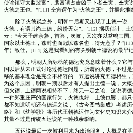
使谕镇守太监裴富”，裴富请占吉凶于卜者仝寅，仝寅
火德之王也。”
仝寅谓午为“火德之王”，并据此
[111]
除了火德说之外，明朝中后期又出现了土德一说。
火德，有谓其尚土德，纷纷无定”。
据我估计，土
[112]
云：“今天子建亲藩，首兴，次岐，又次亦以益鸣其国
国家以土德王，兹封也而冠以兹名也，得无意乎？”
[113
年）致仕。
这是我看到的有关明朝土德说的最早
[114]
那么，明朝人所标榜的德运究竟意味着什么？它与
国以后从未正式讨论过德运问题，所谓的火德，不过是
移的基本理念是完全不相容的：五运说讲究五德相生，
为这个原因，明朝中期以后才有人提出土德一说，大概
但火德、土德两说相持不下，终无一定之论。这说明德
一种郑重庄严的国家行为，火德也好，土德也罢，都只
都不知道明朝还有德运之说，《古今图书集成》考述历
略》和《幼学歌》将历代王朝德运作为文化史知识来介
其量不过是传统五运说的一种残余影响。
五运说最后一次被利用来为政治服务，大概是在明