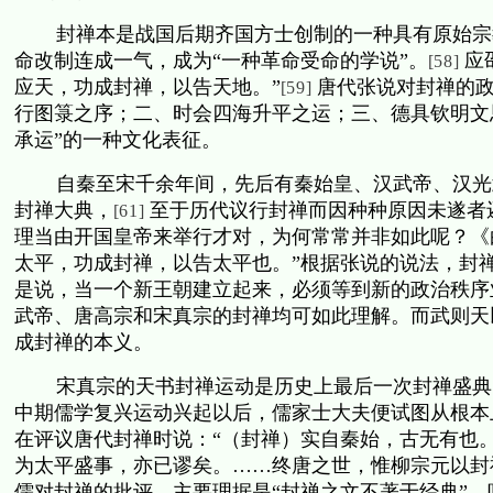
封禅本是战国后期齐国方士创制的一种具有原始宗
命改制连成一气，成为“一种革命受命的学说”。
应
[58]
应天，功成封禅，以告天地。”
唐代张说对封禅的政
[59]
行图箓之序；二、时会四海升平之运；三、德具钦明文
承运”的一种文化表征。
自秦至宋千余年间，先后有秦始皇、汉武帝、汉光
封禅大典，
至于历代议行封禅而因种种原因未遂者
[61]
理当由开国皇帝来举行才对，为何常常并非如此呢？《
太平，功成封禅，以告太平也。”根据张说的说法，封
是说，当一个新王朝建立起来，必须等到新的政治秩序
武帝、唐高宗和宋真宗的封禅均可如此理解。而武则天
成封禅的本义。
宋真宗的天书封禅运动是历史上最后一次封禅盛典
中期儒学复兴运动兴起以后，儒家士大夫便试图从根本
在评议唐代封禅时说：“（封禅）实自秦始，古无有也
为太平盛事，亦已谬矣。……终唐之世，惟柳宗元以封
儒对封禅的批评，主要理据是“封禅之文不著于经典”