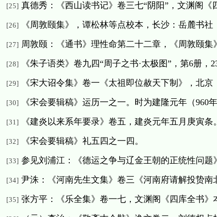
真德秀：《西山读书记》卷三七“阴阳”，文渊阁《
[25]
《周敦颐集》，谭松林等点校本，长沙：岳麓书社
[26]
周敦颐：《通书》理性命第二十二章，《周敦颐集
[27]
《朱子语类》卷九四“周子之书·太极图”，第
6
册，
2
[28]
《宋大诏令集》卷一《太祖即位赦天下制》，北京
[29]
《宋会要辑稿》运历一之一。时为建隆元年（
960
[30]
《建炎以来系年要录》卷五，建炎元年五月庚寅条
[31]
《宋会要辑稿》礼五四之一四。
[32]
参见刘浦江：《德运之争与辽金王朝的正统性问题
[33]
尹洙：《河南先生文集》卷三《河南府请解投贽南
[34]
张方平：《乐全集》卷一七，文渊阁《四库全书》
[35]