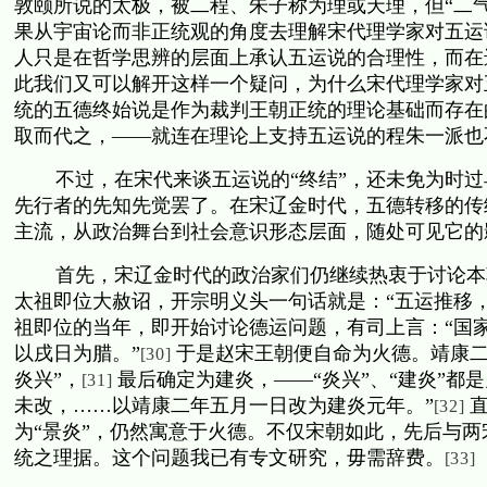
敦颐所说的太极，被二程、朱子称为理或天理，但“二
果从宇宙论而非正统观的角度去理解宋代理学家对五运
人只是在哲学思辨的层面上承认五运说的合理性，而在
此我们又可以解开这样一个疑问，为什么宋代理学家对
统的五德终始说是作为裁判王朝正统的理论基础而存在
取而代之，——就连在理论上支持五运说的程朱一派也
不过，在宋代来谈五运说的“终结”，还未免为时
先行者的先知先觉罢了。在宋辽金时代，五德转移的传
主流，从政治舞台到社会意识形态层面，随处可见它的
首先，宋辽金时代的政治家们仍继续热衷于讨论本
太祖即位大赦诏，开宗明义头一句话就是：“五运推移
祖即位的当年，即开始讨论德运问题，有司上言：“国
以戌日为腊。”
于是赵宋王朝便自命为火德。靖康
[30]
炎兴”，
最后确定为建炎，——“炎兴”、“建炎”都
[31]
未改，……以靖康二年五月一日改为建炎元年。”
[32]
为“景炎”，仍然寓意于火德。不仅宋朝如此，先后与
统之理据。这个问题我已有专文研究，毋需辞费。
[33]