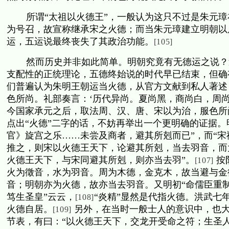
所谓“太祖以火德王”，一般认为这只不过是朱元
为号召，故宣称继承宋之火德；而当朱元璋建立明朝以
运，五运说最终丧失了其政治功能。
[105]
然而历史并非如此简单。明朝究竟有无德运之说？
支配性的正统理论，五德终始说的时代早已结束，但确
们普遍认为朱明王朝运当火德，从官方文献到私人著述
色所尚。礼部奏言：‘历代异尚。夏尚黑，商尚白，周
今国家承元之后，取法周、汉、唐、宋以为治，服色所尚
点出“火德”二字的话，不妨再举出一个更明确的证据。
官》旋宫之乐……未尝及商者，避其所剋而已”，而“
推之，则宋以火德王天下，论避其所剋，当去羽音，而
火德王天下，与宋同避其所剋，则亦当去羽”。
按
[107]
火为徵音，水为羽音。周为木德，金克木，故当避与金
音；明朝亦为火德，故亦当去羽音。又明初“命儒臣重
笃生圣皇”云云，
“炎精”显然是代指火德。洪武七
[108]
火德自居。
另外，在当时一般士人的意识中，也
[109]
节表，有曰：“以火德王天下，交龙开受命之符；生圣