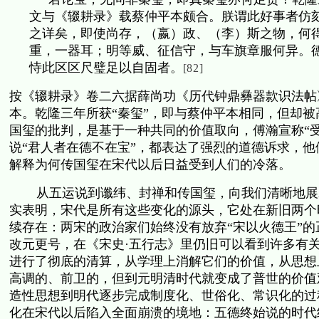
文与《辍耕录》载蔡仲平本颇合。朕谓此好事者仿
之详矣，即使尚存，（嬴）政、（李）斯之物，何
重，一器耳；明等威、征信守，与车旗章服何异。
恃此区区尺璧足以自固者。
[82]
按《辍耕录》卷二六据薛尚功《历代钟鼎彝器款识法帖
本。乾隆三年所获“秦玺”，即与蔡仲平本相同，但却被
国玺的批判，是基于一种共同的价值取向，傅瀚宣称“受
说“君人者在德不在宝”，都表达了强烈的道德诉求，
解释为何传国玺在宋代以后日益受到人们的冷落。
从五运说到谶纬、封禅和传国玺，向我们清晰地展
实表明，宋代是所有这些变化的源头，它处在新旧两个
续存在：两宋的政治家们始终没有放弃“宋以火德王”的
改元更号，在《宋史·五行志》里仍旧可以看到许多有
进行了彻底的清算，从学理上消解它们的价值，从思想
高调的、前卫的，但到元明清时代就变成了普世的价值
造性思想到明代逐步完成制度化、世俗化、常识化的过
化在宋代以后陷入全面崩溃的境地：五德终始说的时代