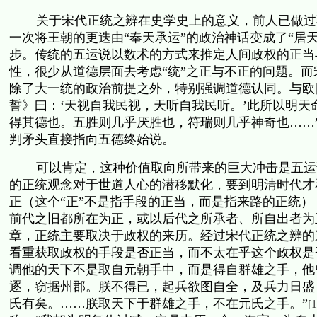
关于宋代正统之辨在史学史上的意义，前人已做过
一次将王朝的更迭由“奉天承运”的政治神话变成了“居
步。传统的五运说以数术的方式来推定人间政权的正当
性，很少从道德层面去考虑“统”之正与不正的问题。
除了大一统的政治前提之外，特别强调道德认同。与欧
誓》曰：‘天视自我民视，天听自我民听。’此所以明
得其德也。五胜则几乎厌胜也，符瑞则几乎神奇也……
判矛头直接指向五德终始说。
可以肯定，这种价值取向所带来的巨大冲击是五运
的正统观念对于世道人心的潜移默化，要到明清时代才
正（这个“正”不是指手段的正当，而是指来路的正统
前代之旧都所在为正，或以后代之所承者、所自出者为
章，正统主要取决于政权的来历。经过宋代正统之辨的
看重获取政权的手段是否正当，而不太在乎这个政权是
调他的天下不是取自元朝手中，而是得自群雄之手，他
逐，窃据州郡。朕不得已，起兵欲图自全，及兵力日盛
氏有矣。……朕取天下于群雄之手，不在元氏之手。”
[