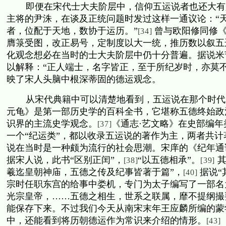
即便在宋代士大夫阶层中，信仰五运说者也还大有
主将的尹洙，在谈及正统问题时发过这样一通议论：“
者，位配于天地，数协于运历。”
曾与欧阳修同修《
[34]
膺箓受图，改正易号，定制度以大一统，推历数以叙五
化观念想必在当时的士大夫阶层中仍十分普遍。据说米
以解释：“正人端士，名字皆正，至于所纪岁时，亦莫不正
映了宋人头脑中根深蒂固的德运观念。
从宋代典籍中可以清楚地看到，五运说在那个时代
元龟》是第一部历史学的百科全书，它堪称五德终始政
识界的主流史学观念。
《通志·艺文略》在史部编年
[37]
一个“纪运类”，都以收录五运说的著作为主，两者共计
说在当时是一种颇为流行的社会思潮。宋庠的《纪年通
据宋人说，此书“区别正闰”，
“以五德相承”。
[38]
[39]
羲迄皇朝神庙，五德之传及纪事皆著于篇”，
据说“
[40]
宗时任职东宫的给事中娄机，专门为太子编写了一部名
光宗皇帝，……五德之相生，世系之联属，靡不提纲撮
能保存下来。不过我们今天从南宋末年王应麟所编的蒙
中，还能看到将历朝德运作为常识来介绍的情形。
[43]