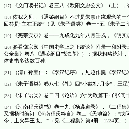
《义门读书记》卷三八《欧阳文忠公文》（上），
[17]
依我之见，《通鉴纲目》不过是朱熹正统观念的一
[18]
回答是“主在正统”（见《朱子语类》卷一○五《朱子二
《宪宗实录》卷一一九成化九年八月壬戌，《明实
[19]
参看饶宗颐《中国史学上之正统论》附录一和附录
[20]
公全集》卷八《通鉴纲目书法序》）；据我粗略统计，
体史书多达数百种。
（清）孙宝仁：《季汉纪序》，见赵作羹《季汉纪
[21]
《朱子语类》卷八七《礼》四“小戴礼·月令”，王
[22]
《朱子语类》卷二四《论语》六“为政篇下·子张问
[23]
《河南程氏遗书》卷一九《杨遵道录》，《二程集
[24]
又据杨时编订《河南程氏粹言》卷二《天地篇》：“或问
今，土火异王也。’”（见《二程集》第
4
册，
1224
页。