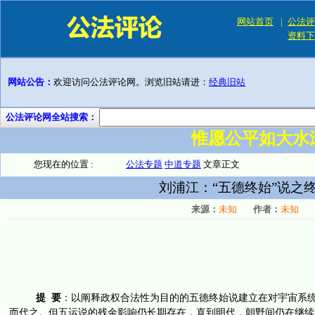
网站首页
|
公法评
资料下
网站公告：
欢迎访问公法评论网。浏览旧站请进：
经典旧站
公法评论网全站搜索：
惟愿公平如大水
您现在的位置 :
公法专题
中道专题
文章正文
刘浦江：“五德终始”说之
来源：
未知
作者：
未知
提
要
：以阐释政权合法性为目的的五德终始说建立在对宇宙系
而代之。但五运说的残余影响仍长期存在，直到明代，朝野间仍在继续