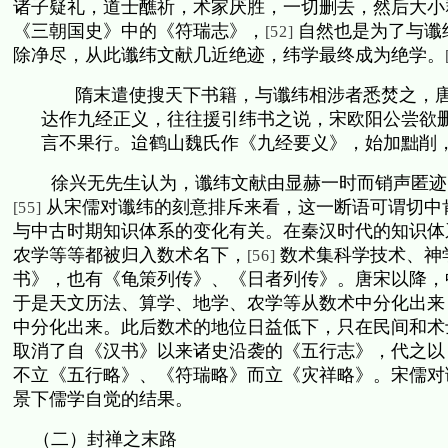
诸子疑礼，道士醮祈，术家厌胜，一切删去，然后大小
《三朝国史》中的《符瑞志》，
自然也是为了与谶
[52]
除净尽，从此谶纬文献几近绝迹，纬学最终成为绝学。
隋末遣使搜天下书籍，与谶纬相涉者悉焚之，
达作九经正义，往往援引纬书之说，宋欧阳公尝欲
言不果行。迨鹤山魏氏作《九经要义》，始加黜削
徐兴无先生认为，谶纬文献由显赫一时而销声匿迹
从宋儒对谶纬的刻意排斥来看，这一断语可谓切中
[55]
与中古时期知识体系的变化有关。在秦汉时代的知识体
农学等等都被归入数术名下，
数术集科学技术、神
[56]
书》，也有《龟策列传》、《日者列传》。唐宋以降，
于是天文历法、算学、地学、农学等从数术中分化出来
中分化出来。此后数术的地位日益低下，只在民间和术
取消了自《汉书》以来诸史沿袭的《五行志》，代之以
不立《五行略》、《符瑞略》而立《灾祥略》。宋儒对
景下儒学自觉的结果。
（二）封禅之末路