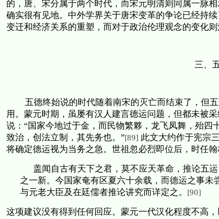
的，唐、宋分属于两个时代，而宋元明清则同属一脉相
确实很有见地。中外学界关于唐宋变革的争论已经持续
变迁和经济关系的重塑，而对于政治伦理观念的变化则
三、
五德终始说的时代随着南宋的灭亡而结束了，但五
用。蒙元时期，虽屡有汉人建言德运问题，但都未被采
说：“国家今地过于金，而民物繁夥，龙飞凤舞，殆四
致治，创法立制，其先务也。”
此文大约作于宪宗
[89]
将确定德运视为当务之急。世祖忽必烈即位后，时任翰
盖闻自古有天下之君，莫不应天革命，推论五运
之一新。今国家奄有区夏六十余载，而德运之事未
与元老大臣及在廷儒者推论讲究而详定之。
[90]
这项建议没有得到任何回应。蒙元一代汉化程度不高，