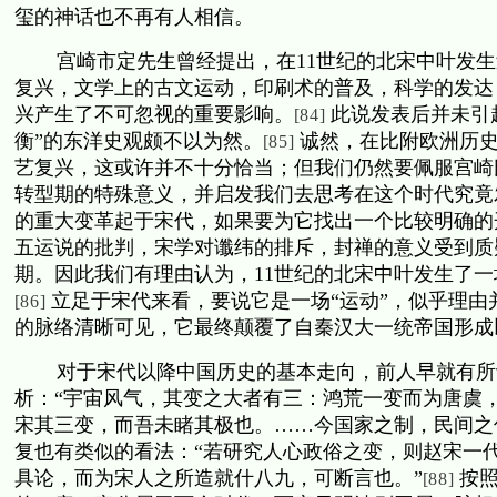
玺的神话也不再有人相信。
宫崎市定先生曾经提出，在
11
世纪的北宋中叶发生
复兴，文学上的古文运动，印刷术的普及，科学的发达
兴产生了不可忽视的重要影响。
此说发表后并未引
[84]
衡”的东洋史观颇不以为然。
诚然，在比附欧洲历
[85]
艺复兴，这或许并不十分恰当；但我们仍然要佩服宫崎
转型期的特殊意义，并启发我们去思考在这个时代究竟
的重大变革起于宋代，如果要为它找出一个比较明确的
五运说的批判，宋学对谶纬的排斥，封禅的意义受到质
期。因此我们有理由认为，
11
世纪的北宋中叶发生了一
立足于宋代来看，要说它是一场“运动”，似乎理
[86]
的脉络清晰可见，它最终颠覆了自秦汉大一统帝国形成
对于宋代以降中国历史的基本走向，前人早就有所
析：“宇宙风气，其变之大者有三：鸿荒一变而为唐虞
宋其三变，而吾未睹其极也。……今国家之制，民间之
复也有类似的看法：“若研究人心政俗之变，则赵宋一
具论，而为宋人之所造就什八九，可断言也。”
按
[88]