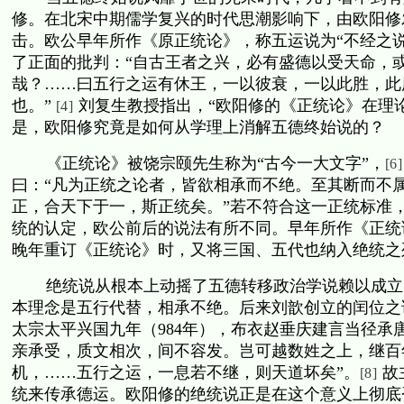
修。在北宋中期儒学复兴的时代思潮影响下，由欧阳修
击。欧公早年所作《原正统论》，称五运说为“不经之说
了正面的批判：“自古王者之兴，必有盛德以受天命，
哉？……曰五行之运有休王，一以彼衰，一以此胜，此
也。”
刘复生教授指出，“欧阳修的《正统论》在理
[4]
是，欧阳修究竟是如何从学理上消解五德终始说的？
《正统论》被饶宗颐先生称为“古今一大文字”，
[6]
曰：“凡为正统之论者，皆欲相承而不绝。至其断而不
正，合天下于一，斯正统矣。”若不符合这一正统标准
统的认定，欧公前后的说法有所不同。早年所作《正统
晚年重订《正统论》时，又将三国、五代也纳入绝统之
绝统说从根本上动摇了五德转移政治学说赖以成立
本理念是五行代替，相承不绝。后来刘歆创立的闰位之
太宗太平兴国九年（
984
年），布衣赵垂庆建言当径承
亲承受，质文相次，间不容发。岂可越数姓之上，继百
机，……五行之运，一息若不继，则天道坏矣”。
故
[8]
统来传承德运。欧阳修的绝统说正是在这个意义上彻底