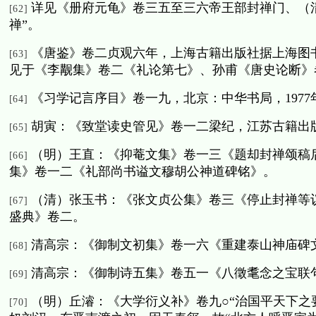
详见《册府元龟》卷三五至三六帝王部封禅门、（
[62]
禅”。
《唐鉴》卷二贞观六年，上海古籍出版社据上海图
[63]
见于《李觏集》卷二《礼论第七》、孙甫《唐史论断》
《习学记言序目》卷一九，北京：中华书局，
1977
[64]
胡寅：《致堂读史管见》卷一二梁纪，江苏古籍出
[65]
（明）王直：《抑菴文集》卷一三《题却封禅颂稿
[66]
集》卷一二《礼部尚书谥文穆胡公神道碑铭》。
（清）张玉书：《张文贞公集》卷三《停止封禅等
[67]
盛典》卷二。
清高宗：《御制文初集》卷一六《重建泰山神庙碑
[68]
清高宗：《御制诗五集》卷五一《八徵耄念之宝联
[69]
（明）丘濬：《大学衍义补》卷九○“治国平天下之
[70]