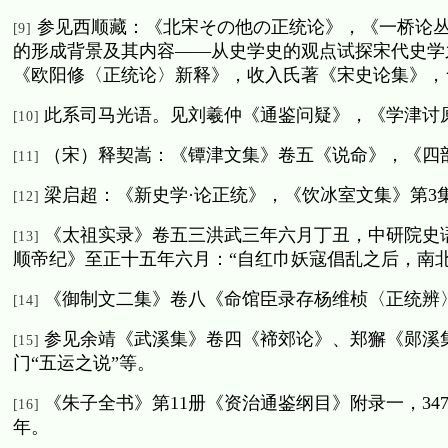
参见西顺藏：《北宋その他の正统论》，《一桥论
[9]
的形成背景及其内容——从史学史的观点试探宋代史学
《欧阳修〈正统论〉新释》，收入氏著《宋史论集》，
此系司马光语。见刘羲仲《通鉴问疑》，《学津讨
[10]
（宋）释契嵩：《镡津文集》卷五《说命》，《四
[11]
梁启超：《新史学·论正统》，《饮冰室文集》第
3
[12]
《太祖实录》卷五三洪武三年六月丁丑，中研院史
[13]
顺帝纪》至正十五年六月：“自红巾妖寇倡乱之后，南
《御制文二集》卷八《命馆臣录存杨维桢〈正统辨
[14]
参见余靖《武溪集》卷四《褅郊论》、郑獬《郧溪
[15]
门“五运之说”等。
《朱子全书》第
11
册《资治通鉴纲目》附录一，
34
[16]
年。