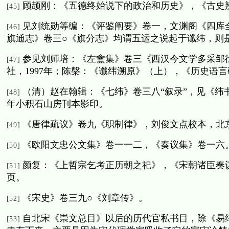
顾颉刚：《五德终始说下的政治和历史》，《古史
[45]
见刘统勋等编：《评鉴阐要》卷一，文渊阁《四库
[46]
旗通志》卷三○《旗分志》均谓五运之说起于谶纬，则
参见刘师培：《左盦集》卷三《西汉今文学多采邹
[47]
社，
1997
年；陈槃：《谶纬溯原》（上），《历史语言
（清）赵在翰辑：《七纬》卷三八“叙录”，见《纬
[48]
年小积石山房刊本影印。
《唐律疏议》卷九《职制律》，刘俊文点校本，北
[49]
《欧阳文忠公文集》卷一一二，《奏议集》卷一六
[50]
颜复：《上哲宗乞考正历朝之祀》，《宋朝诸臣奏
[51]
页。
《宋史》卷三九○《刘章传》。
[52]
自北宋《崇文总目》以后的历代官私书目，除《易
[53]