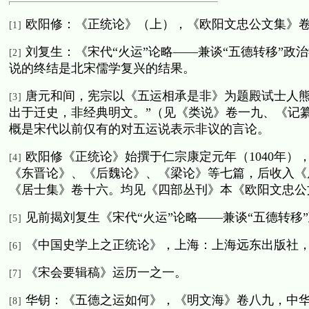
欧阳修：《正统论》（上），《欧阳文忠公文集》
[1]
刘复生：《宋代“火运”论略——兼谈“五德转移”政
[2]
说的终结是北宋儒学复兴的结果。
唐元和间，宪宗以《五运相承是非》为题殿试士人熊
[3]
出于迁史，非经典明文。”（见《类说》卷一九、《记
概是宋代以前仅有的对五运说表示非议的言论。
欧阳修《正统论》始撰于仁宗康定元年（
1040
年）
[4]
《东晋论》、《后魏论》、《梁论》等七篇，后收入《
《居士集》卷十六。均见《四部丛刊》本《欧阳文忠公
见前揭刘复生《宋代“火运”论略——兼谈“五德转移
[5]
《中国史学上之正统论》，上海：上海远东出版社
[6]
《宋会要辑稿》运历一之一。
[7]
华钥：《五德之运如何》，《明文海》卷八九，中
[8]