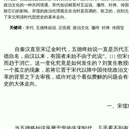
政治文化的一种共同境遇。宋代知识精英对五运说、谶纬、封禅、传国
除它们的影响。宋儒的政治伦理观念在当时是高调的、前卫的，但到元
了宋元明清时代思想史的基本走向。
关键词
：宋代
五德终始说
正统观
政治文化
谶纬
封禅
传国玺
自秦汉直至宋辽金时代，五德终始说一直是历代王
德自名，由汉以来，有国者未始不由于此说”。
但宋
[1]
而趋于消亡。这一变化究竟是如何发生的？刘复生教授
一个孤立的现象，若将它置于宋代以降中国传统政治文
革的背景之下去审视，或许对这个看似费解的问题会有
史的大体走向。
一、宋儒
当五德终始说风靡于世的先宋时代，几乎看不到有