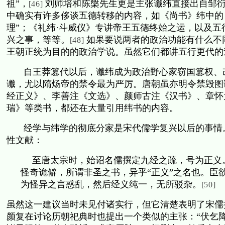
祖”，
刘师培和陈槃先生更是主张谶纬直接出自邹
[46]
中确实有许多侈谈五德转移的内容，如《尚书》纬中的
理”；《礼纬·斗威仪》专讲帝王五德终始之运，以及
兴之事，等等。
如果要说两者的政治功能有什么不
[48]
王朝正统为目的的政治学说。虽然它们都讲五行更代的
自王莽篡代以后，谶纬成为政治野心家窃国篡权、
谶，尤以隋炀帝的禁令最为严厉。唐朝虽亦明令禁毁图
经正义》、李善注《文选》、颜师古注《汉书》、章怀
瑞》等类书，都还在大量引用纬书的内容。
经学与纬学的彻底分家是宋代儒学复兴以后的事情
性文献：
至唐太宗时，始诏名儒撰定九经之疏，号为正义
怪奇诡僻，所谓非圣之书，异乎“正义”之名也。臣
为怪异之言惑乱，然后经义纯一，无所驳杂。
[50]
虽然这一建议当时未见付诸实行，但它清楚表明了宋儒
颜复在讨论历朝祀典时也提出一个类似的主张：“伏乞