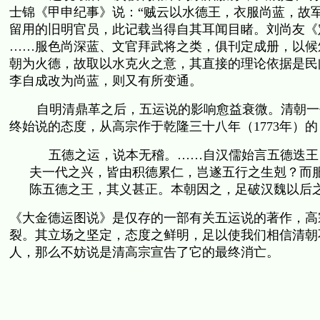
士锦《甲申纪事》说：“贼云以水德王，衣服尚蓝，故
留用的旧明官员，此记载当得自其耳闻目睹。刘尚友《
……服色尚深蓝、文官拜武将之类，俱刊定成册，以候
朝为火德，故取以水克火之意，其直接的理论依据是民
李自成改为尚蓝，则又有所变通。
自明清鼎革之后，五运说的影响愈益衰微。清朝一
终始说的态度，从高宗作于乾隆三十八年（
1773
年）的
五德之运，说本无稽。……自汉儒始言五德迭王
夫一代之兴，皆由积德累仁，岂遂五行之生剋？而
陈五德之王，其义甚正。本朝因之，足破汉魏以后
《大金德运图说》是仅存的一部有关五运说的著作，高
裂。其立场之坚定，态度之鲜明，足以使我们相信清朝
人，那么不妨说是清高宗宣告了它的最终消亡。