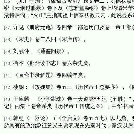
（元）李治：《敬斋古今黈》逸文卷二，刘德权点
[36]
密《云烟过眼录》卷下及《志雅堂杂钞》卷上均谓
米芾
粟特后裔，
“火正”意指其祖上信奉祆教云云，此说显系
详见《册府元龟》卷四帝王部运历门及卷一帝王部
[37]
《宋史》卷二八四《宋庠传》。
[38]
刘羲仲：《通鉴问疑》。
[39]
衢本《郡斋读书志》卷六杂史类。
[40]
《直斋书录解题》卷四编年类。
[41]
楼钥：《攻媿集》卷五三《历代帝王总要序》，《
[42]
王应麟：《小学绀珠》卷一天道类“五运（五胜）”
[43]
记》丙集上卷帝系类《历代帝王传统之图》，中华书局
韩愈《三器论》（《全唐文》卷五五七）以九鼎、
[44]
所具有的政治象征意义主要表现在先秦时代，秦汉以后