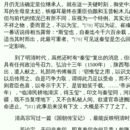
月仍无法确定皇位继承人。就在这一关键时刻，御史中
耳的生母皇太妃，铁穆耳最终在重臣伯颜和玉昔帖木儿
但与前代的情况已有所不同，应视为一个特例。其实元
不祥之物，委而置之，不以为宝。”
可以为证。崔
[78]
一番话说得相当露骨：“斯玺也，自秦迄今千六百余载
适当其时而出，此最可重者。”
可见这秦玺是怎么
[79]
一定影响。
到了明清时代，虽然还时有“秦玺”复出的消息，
具有任何政治号召力。弘治十三年（
1500
年），陕西鄠
出，遣人献之。礼部尚书傅瀚言：‘窃惟玺之用，以识
以后传用之。自是巧争力取，谓得此乃足以受命，而不
则君臣色喜，以夸示于天下。是皆贻笑千载。……’帝从
年），“临漳民耕地漳滨，得玉玺”，印文与秦玺同，河
疆，既不当复埋地下，又不合私秘人间。欲遣官恭进阙
命进止。”
此事后来没有下文，大概是不了了之了
[81]
清高宗写过一篇《国朝传宝记》，最能反映明清时
若论宝，无问非秦玺，即真秦玺亦何足贵！乾隆