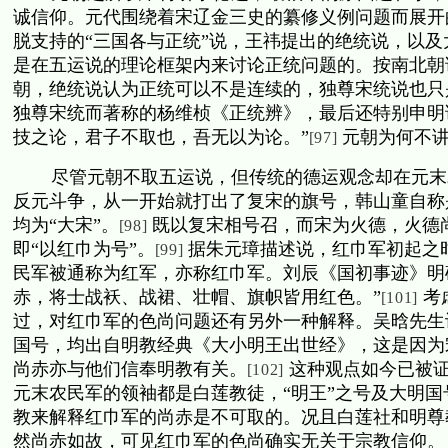
诚信仰。元代围绕着宋辽金三史的纂修义例问题而展开
脱支持的“三国各与正统”说，王祎提出的绝统说，以
是在五运说的理论框架内来讨论正统问题的。按南北朝
朝，绝统说认为正统可以不是连续的，独尊宋统说也只
独尊宋统而著称的杨维桢《正统辨》，最后还特别申明
技之论，君子不取也，吾无以为论。”
元朝为何不
[97]
尽管元朝不取五运说，但传统的德运观念却在元末
反元斗争，从一开始就打出了复宋的旗号，韩山童自称
均为“大宋”。
既以复宋相号召，而宋为火德，火德
[98]
即“以红巾为号”。
据朱元璋描述说，红巾军初起之
[99]
民军被通称为红军，亦称红巾军。刘辰《国初事迹》明
赤，将士战袄、战裙、壮帽、旗帜皆用红色。”
考
[101]
过，对红巾军的色尚问题还有另外一种解释。吴晗先生
国号，均出自明教经典《大小明王出世经》，这是因为
尚赤亦与他们信奉明教有关。
这种观点如今已被
[102]
元末农民军的领袖都是白莲教徒，“明王”之号及大明
教来解释红巾军的尚赤是不可取的。况且白莲社和明尊
然尚赤如故，可见红巾军的色尚确实无关于宗教信仰。