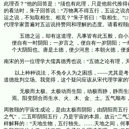
此理否？”他的回答是：“须也有此理，只是他前代推得
的看法时，朱子回答说：“万物离不得五行，五运之说
运之说，不知取相生、相克？”朱子答曰：“取相生。”
[2
代理学家普遍对五运说持赞同和理解的态度。请看程颐
五德之运，却有这道理。凡事皆有此五般，自小
便自有一时阴阳；一岁言之
，便自有一岁阴阳；一
个大阴阳也。唐是土德，便少河患；本朝火德，便
南宋的另一位理学大儒真德秀也说：“五德之论有理，
以上种种说法，不免令人为之困惑，——尤其是考
道德批判立场。我觉得，这个疑问应该从宋代理学家的
无极而太极。太极动而生阳，动极而静，静而生
焉。阳变阴合而生水、火、木、金、土。五气顺布
周敦颐的宇宙生成论，是由太极而阴阳，由阴阳而五行
之气”，二五即阴阳五行，乃是宇宙的本原。故云“二气
样解释的：“天地生物，五行独先。……天地之间，何