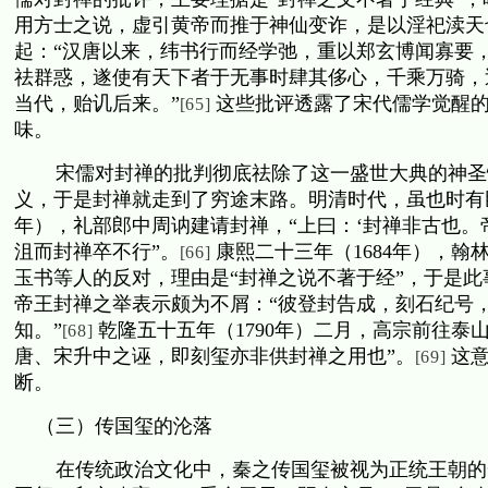
用方士之说，虚引黄帝而推于神仙变诈，是以淫祀渎天
起：“汉唐以来，纬书行而经学弛，重以郑玄博闻寡要
祛群惑，遂使有天下者于无事时肆其侈心，千乘万骑，
当代，贻讥后来。”
这些批评透露了宋代儒学觉醒
[65]
味。
宋儒对封禅的批判彻底祛除了这一盛世大典的神圣
义，于是封禅就走到了穷途末路。明清时代，虽也时有
年），礼部郎中周讷建请封禅，“上曰：‘封禅非古也。
沮而封禅卒不行”。
康熙二十三年（
1684
年），翰
[66]
玉书等人的反对，理由是“封禅之说不著于经”，于是此
帝王封禅之举表示颇为不屑：“彼登封告成，刻石纪号
知。”
乾隆五十五年（
1790
年）二月，高宗前往泰山
[68]
唐、宋升中之诬，即刻玺亦非供封禅之用也”。
这
[69]
断。
（三）传国玺的沦落
在传统政治文化中，秦之传国玺被视为正统王朝的