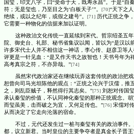
国玺，印文八字，曰“受命于天，既寿永昌”。于是“自
符；无是玺也，乃至目之为‘白板天子’”。
“天下之
[70]
绝续，或以之纪年，或假之建号”。
历代正统之争
[71]
它需要一种物化的信据来加以证明。
这种政治文化传统一直延续到宋代。哲宗绍圣五年
院、御史台、礼部、秘书省集议以闻，皆以为“是汉以前
许多宋代士人并不相信这一神话，李心传、赵彦卫等人
评更是一针见血：“是又作天书之故智也！天书号年为
高考真宗之符，不亦异哉。”
[74]
虽然宋代政治家还在继续玩弄这套传统的政治把戏
恕曾向司马光坦陈他的观点：“正统之论兴于汉儒，推
之，则乱臣贼子，释然得行其志矣。”
刘恕对传国
[75]
承认秦玺的价值，不认同神化秦玺的那种正统观念。胡
而玺虽美，击而破之为宜，又何足传也。”
宋儒对
[76]
从而决定了它走向沦落的宿命。
不过，元代还发生过一桩与秦玺有关的政治事件。
都，议立新君。当时皇位的主要争夺者是真金长子晋王