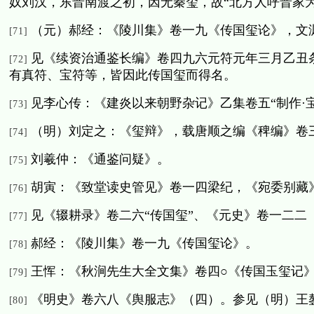
奴刘汉，东晋南渡之初，因无秦玺，故“北方人呼晋家
（元）郝经：《陵川集》卷一九《传国玺论》，文
[71]
见《续资治通鉴长编》卷四九六元符元年三月乙丑
[72]
有真符、宝符等，皆因此传国玺而得名。
见李心传：《建炎以来朝野杂记》乙集卷五“制作·
[73]
（明）刘定之：《玺辩》，载唐顺之编《稗编》卷三
[74]
刘羲仲：《通鉴问疑》。
[75]
胡寅：《致堂读史管见》卷一四梁纪，《宛委别藏
[76]
见《辍耕录》卷二六“传国玺”、《元史》卷一二二
[77]
郝经：《陵川集》卷一九《传国玺论》。
[78]
王恽：《秋涧先生大全文集》卷四○《传国玉玺记
[79]
《明史》卷六八《舆服志》（四）。参见（明）王
[80]