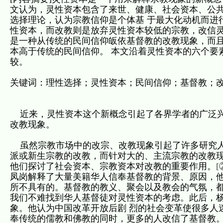
文认为，灵性资本包含了来世、健康、社会资本、公
选择理论，认为宗教信仰是个体基 于最大化动机而进
性资本，而改教则是放弃灵性资本较低的宗教，改信灵
是一种从传统的民间信仰皈依基督教的改教现象，而
本高于传统的民间信仰。 本文沿着灵性资本的六个要
较。
关键词：理性选择；灵性资本；民间信仰；基督教；
近来，灵性资本这个新概念引起了各界学者的广泛兴
改教现象。
虽然宗教市场中的改宗、改教现象引起了许多研究人
派或新生宗教的改教，而针对大的、主流宗教的改教
他们探讨了社会资本、宗教资本对改教的重要作用。
[
凤岗解释了大量美籍华人信奉基督教的背景、原因，
所不具有的。基督教的教义、聚会以及教会的气氛，
我们不难找到华人基督徒对灵性资本的考虑。此后，
象。他认为中国改革开放后剧 烈的社会变革使很多人
奉传统的儒教和佛教的同时，更多的人改信了基督教。