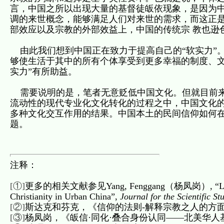
言，中国之所以出现大量的基督徒皈依现象，是因为中
调的来世概念，能够满足人们对来世的需求，而这正
部效应以及宗教的外部效益上，中国的传统宗 教也逊
由此我们想到中国正在致力于提高自己的“软实力”。
够使生活于其中的所有个体享受到更多幸福的制度、文
实力”有所助益。
需要说明的是，笔者无意贬低中国文化。但就目前来
流动性的现代专业化文化转化的过程之中，中国文化的
多种文化交互作用的结果。中国本土的民间信仰如何在
题。
注释：
[①]
更多的相关文献参见Yang, Fenggang（杨凤岗）, “Lost in the
Christianity in Urban China”,
Journal for the Scientific St
[②]
斯达克和芬克，《信仰的法则-解释宗教之人的方面
[③]
杨凤岗，《皈信·同化·叠合身份认同——北美华人基