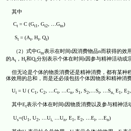
其中
C
= C (G
, G
, …G
) （2
t
t1
t2
tn
S
= (A
, H
, Q
) （3
t
t
t
t
（2）式中G
表示在时间t因消费物品n而获得的效
tn
的A
，H
和Q
分别表示个体在时间t因参与精神活动或
t
t
t
但无论是个体的物质消费还是精神消费，都有某种程
体效用的总和，而是还必须包括个体因物质和精神消费
U
= U ( C
, C
, …C
, …C
, S
, S
,…S
, …S
E
, E
i
1
2
t
n
1
2
t
n,
1
2
其中E
表示个体在时间t因物质消费以及参与精神活
t
U
=(U
, U
, …U
…U
, E
, E
, …E
, …E
)
s
1
2
i,
n
1
2
i
n