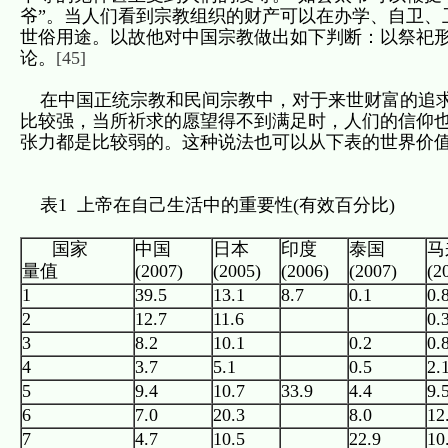
爷”。当人们看到宗教组织的财产可以在办学、自卫、
世俗用途。以故他对中国宗教做出如下判断：以祭祀
论。
[45]
在中国正统宗教和民间宗教中，对于来世财富的追求
比较强，当所祈求的愿望得不到满足时，人们的信仰也
张力都是比较弱的。这种说法也可以从下表的世界价
表1 上帝在自己生活中的重要性(有效百分比)
国家
中国
日本
印度
泰国
马
量值
(2007)
(2005)
(2006)
(2007)
(2
1
39.5
13.1
8.7
0.1
0.
2
12.7
11.6
0.
3
8.2
10.1
0.2
0.
4
3.7
5.1
0.5
2.
5
9.4
10.7
33.9
4.4
9.
6
7.0
20.3
8.0
12
7
4.7
10.5
22.9
10