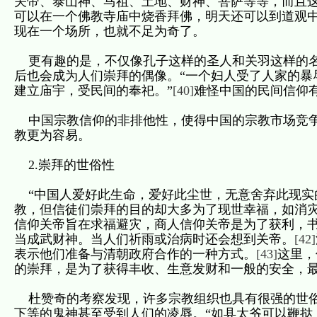
关帝、泰山神、马祖、土地、财神、菩萨等等，而且这
可以在一个佛教寺庙中烧香拜佛，明天还可以到道观
现在一个场所，也就不足为奇了。
更有趣的是，不仅像孔子这样的圣人和关羽这样的名
后也会成为人们崇拜的偶像。“一个妇人受了人家的暴
建立庙宇，受民间的奉祀。”
[40]
难怪中国的民间信仰
中国宗教信仰的非排他性，使得中国的宗教市场竞争
教更为容易。
2.崇拜的世俗性
“中国人爱好此生命，爱好此尘世，无意舍弃此现实
教，但信徒们崇拜的目的却大多为了现世幸福，如消
信仰关帝旨在求福避灾，商人信仰关帝是为了获利，
当成武财神。当人们祈雨或治病时还会想到关帝。
[42]
表示他们准备与清朝政府合作的一种方式。
[43]
这里，
的崇拜，是为了获得丰收、生意发财和一般的安全，
杜赞奇的考察发现，许多宗教组织也具有很强的世俗
下等的鬼神甚至受到人们的凌辱。“如县太爷可以鞭挞