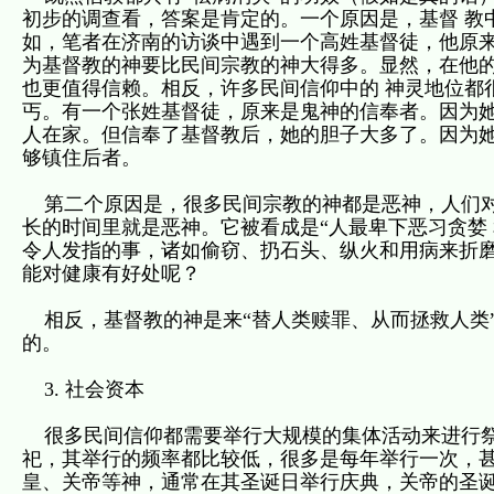
初步的调查看，答案是肯定的。一个原因是，基督 教
如，笔者在济南的访谈中遇到一个高姓基督徒，他原来
为基督教的神要比民间宗教的神大得多。显然，在他
也更值得信赖。相反，许多民间信仰中的 神灵地位都
丐。有一个张姓基督徒，原来是鬼神的信奉者。因为她
人在家。但信奉了基督教后，她的胆子大多了。因为
够镇住后者。
第二个原因是，很多民间宗教的神都是恶神，人们对
长的时间里就是恶神。它被看成是“人最卑下恶习贪婪
令人发指的事，诸如偷窃、扔石头、纵火和用病来折磨
能对健康有好处呢？
相反，基督教的神是来“替人类赎罪、从而拯救人类
的。
3. 社会资本
很多民间信仰都需要举行大规模的集体活动来进行祭
祀，其举行的频率都比较低，很多是每年举行一次，甚
皇、关帝等神，通常在其圣诞日举行庆典，关帝的圣