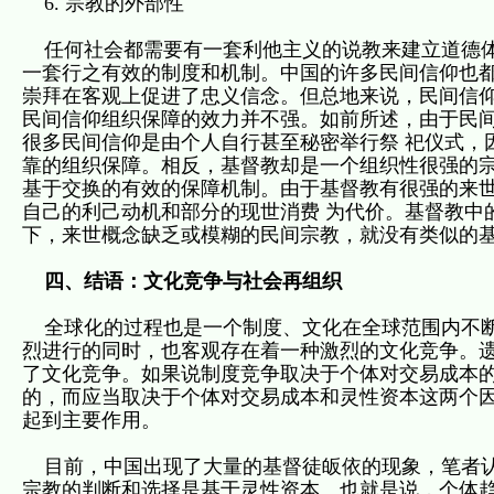
6. 宗教的外部性
任何社会都需要有一套利他主义的说教来建立道德体
一套行之有效的制度和机制。中国的许多民间信仰也都
崇拜在客观上促进了忠义信念。但总地来说，民间信仰
民间信仰组织保障的效力并不强。如前所述，由于民
很多民间信仰是由个人自行甚至秘密举行祭 祀仪式，
靠的组织保障。相反，基督教却是一个组织性很强的宗
基于交换的有效的保障机制。由于基督教有很强的来
自己的利己动机和部分的现世消费 为代价。基督教中
下，来世概念缺乏或模糊的民间宗教，就没有类似的
四、结语：文化竞争与社会再组织
全球化的过程也是一个制度、文化在全球范围内不断
烈进行的同时，也客观存在着一种激烈的文化竞争。遗
了文化竞争。如果说制度竞争取决于个体对交易成本的
的，而应当取决于个体对交易成本和灵性资本这两个
起到主要作用。
目前，中国出现了大量的基督徒皈依的现象，笔者认
宗教的判断和选择是基于灵性资本。也就是说，个体趋