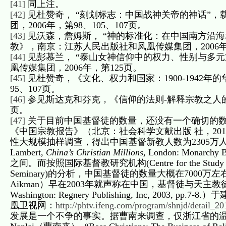
[41]
同上注。
[42]
见杜赞奇， “刻划标志：中国战神关帝的神话”
团，2006年，第98、105、107页。
[43]
见沃森，詹姆斯， “神的标准化：在中国南方沿海地
教》，南京：江苏人民出版社和凤凰传媒集团，2006年
[44]
见彭慕兰， “泰山女神信仰中的权力、性别与多
凰传媒集团，2006年，第125页。
[45]
见杜赞奇，《文化、权力和国家：1900-1942年的
95、107页。
[46]
参见斯达克和芬克，《信仰的法则-解释宗教之人的
页。
[47]
关于目前中国基督徒的数量，还没有一个确切的数字
《中国宗教报告》（北京：社会科学文献出版 社，2010
性大规模抽样调查，得出中国基督新教人数为2305万人，
Lambert,
China’s Christian Millions
, London: Mona
之间。而按照国际基督教研究机构(Centre for the Study of Global
Seminary)的分析，中国基督徒的数量大概在7000
Aikman）早在2003年就声称在中国，基督徒与天主教徒合计
Washington: Regnery Publishing, Inc, 20
凰卫视网：
http://phtv.ifeng.com/program/shnjd/detail_
发展是一个不争的事实。据曹南来调查，仅浙江省的温州，就