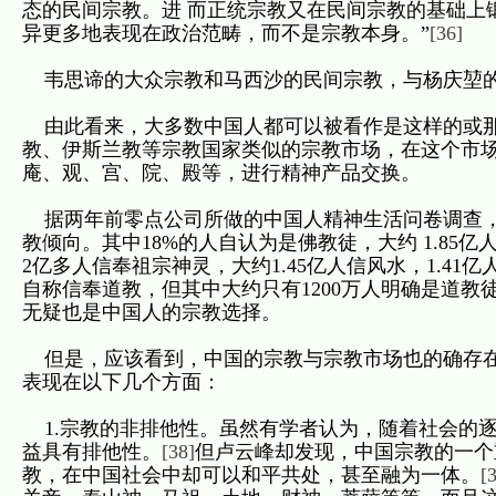
态的民间宗教。进 而正统宗教又在民间宗教的基础上
异更多地表现在政治范畴，而不是宗教本身。”
[36]
韦思谛的大众宗教和马西沙的民间宗教，与杨庆堃的
由此看来，大多数中国人都可以被看作是这样的或那
教、伊斯兰教等宗教国家类似的宗教市场，在这个市
庵、观、宫、院、殿等，进行精神产品交换。
据两年前零点公司所做的中国人精神生活问卷调查，中
教倾向。其中18%的人自认为是佛教徒，大约 1.85亿
2亿多人信奉祖宗神灵，大约1.45亿人信风水，1.41亿
自称信奉道教，但其中大约只有1200万人明确是道教
无疑也是中国人的宗教选择。
但是，应该看到，中国的宗教与宗教市场也的确存在
表现在以下几个方面：
1.宗教的非排他性。虽然有学者认为，随着社会的
益具有排他性。
[38]
但卢云峰却发现，中国宗教的一个
教，在中国社会中却可以和平共处，甚至融为一体。
[