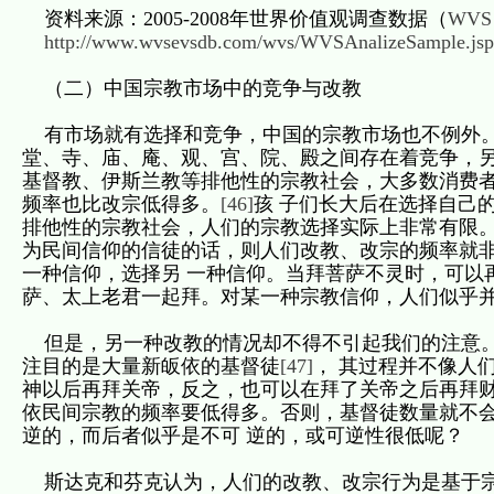
资料来源：2005-2008年世界价值观调查数据（
WVS 
http://www.wvsevsdb.com/wvs/WVSAnalizeSample.jsp
（二）中国宗教市场中的竞争与改教
有市场就有选择和竞争，中国的宗教市场也不例外。
堂、寺、庙、庵、观、宫、院、殿之间存在着竞争，另
基督教、伊斯兰教等排他性的宗教社会，大多数消费者
频率也比改宗低得多。
[46]
孩 子们长大后在选择自己
排他性的宗教社会，人们的宗教选择实际上非常有限。
为民间信仰的信徒的话，则人们改教、改宗的频率就
一种信仰，选择另 一种信仰。当拜菩萨不灵时，可以
萨、太上老君一起拜。对某一种宗教信仰，人们似乎并
但是，另一种改教的情况却不得不引起我们的注意。
注目的是大量新皈依的基督徒
[47]
， 其过程并不像人
神以后再拜关帝，反之，也可以在拜了关帝之后再拜财
依民间宗教的频率要低得多。否则，基督徒数量就不
逆的，而后者似乎是不可 逆的，或可逆性很低呢？
斯达克和芬克认为，人们的改教、改宗行为是基于宗