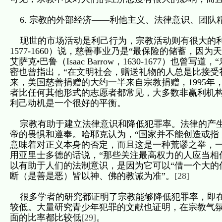
6. 宗教的外部经济——利他主义、法律意识、团队
现世的市场活动是利己行为，宗教活动则有很大的利他成分
1577-1660）说，慈善事业乃是“最保险的储蓄，
艾萨克•巴鲁（Isaac Barrow，1630-1677）
密也曾指出，“在文明社会，赠送礼物的人总是比接受
来，美国慈善捐赠的大约一半来自宗教捐赠，1995年
者比任何其他形式的志愿者都常见，大多数非赢利机
利己动机是一个很好的平衡。
宗教有助于建立法律意识和降低犯罪率。法律的产生
帝的畏惧和遵奉。哈耶克认为，“国家并不能创造或指
意味着对正义本身的否定，而且这是一种荒谬之举，一
用亚里士多德的话说，“那些关注最高权力的人应当相
以有助于人们的法制意识，是因为它可以“借一个大的
断（是善是恶）皆以神、佛的教诫为准”。
[28]
很多学者的研究都证明了宗教能够降低犯罪率，即在
较低。大量研究青少年犯罪的文献也证明，在宗教气
面的比率都比较低
[29]
。