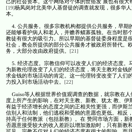
己的社会资本。这个网络对个体的世俗发 展也有很大
[19]
杨凤岗对北美华人基督徒的调查就发现，很多华人
本。
4. 公共服务。很多宗教机构都提供公共服务，早期
还能够看护病人和老人，并赡养鳏寡孤独。在当时那个
教徒有很大的吸引力。所以早期的基督徒委身程度是
社会，教会所提供的部分公共服务才被政府所替代。
务，大部分改由政府提供。
[21]
5. 经济态度。宗教信仰可以改变人们的经济态度。
为新教伦理改变了人们的经济态度，将天主教对金钱的
求金钱的市场活动的肯定。这一伦理转变改变了人们的
力投入到市场活动中去。
[22]
Guiso等人根据世界价值观调查的数据，就宗教在
度上所产生的影响，在对天主教、新教、犹太 教、伊
有益于经济增长的态度之间的正相关性更强，而伊斯兰
信别人和法制，他们逃税和受贿的意愿也更低。相反
持高于任何教派（包括新教）。在 赞同市场方面，新
否愿意接受较大的收入差距以增加激励时，只有新教
可见，宗教不仅对人们的经济态度有很大的影响，而