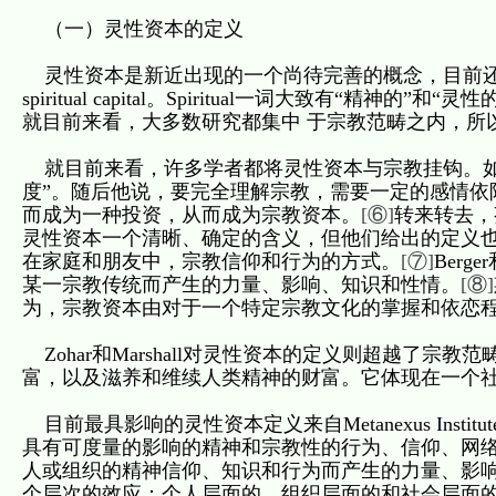
（一）灵性资本的定义
灵性资本是新近出现的一个尚待完善的概念，目前还
spiritual capital。Spiritual一词大致有
就目前来看，大多数研究都集中 于宗教范畴之内，所
就目前来看，许多学者都将灵性资本与宗教挂钩。如，
度”。随后他说，要完全理解宗教，需要一定的感情依
而成为一种投资，从而成为宗教资本。
[⑥]
转来转去，芬
灵性资本一个清晰、确定的含义，但他们给出的定义
在家庭和朋友中，宗教信仰和行为的方式。
[⑦]
Ber
某一宗教传统而产生的力量、影响、知识和性情。
[⑧]
为，宗教资本由对于一个特定宗教文化的掌握和依恋
Zohar和Marshall对灵性资本的定义则超越了
富，以及滋养和维续人类精神的财富。它体现在一个
目前最具影响的灵性资本定义来自Metanexus Insti
具有可度量的影响的精神和宗教性的行为、信仰、网
人或组织的精神信仰、知识和行为而产生的力量、影
个层次的效应：个人层面的、组织层面的和社会层面