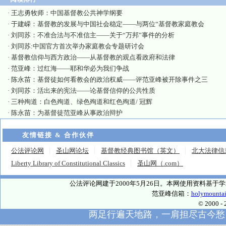
·
王志勇牧师：中国基督教公共神学纲要
·
于建嵘：基督教的发展与中国社会稳定——与两位“基督教家庭教会
·
刘同苏：不准合法与不准信主——关于“万邦”事件的分析
·
刘同苏:中国官方首次举办家庭教会专题研讨会
·
基督教信仰与西方政治——从基督教的观点看政府和法律
·
范亚峰：过红海——耶和华必为我们争战
·
陈永苗：基督徒如何看教会的政治权威——评范亚峰被开除事件之三
·
刘同苏：活出来的宪法——论基督信仰的公共性质
·
三种殉道：白色殉道、绿色殉道和红色殉道/ 冠辉
·
陈永苗：为基督徒范亚峰从事政治辩护
友情链接 & 合作伙伴
公法评论网
圣山网论坛
基督教经典图书馆（英文）
北大法律信
Liberty Library of Constitutional Classics
圣山网（.com）
公法评论网建于2000年5月26日。本网使用资料基
范亚峰信箱：
holymounta
© 2000
两足行遍天地路，一肩担尽古今愁