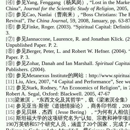
[④]
参见Yang, Fenggang（杨凤岗）, “Lost in the Market, Sav
China”,
Journal for the Scientific Study of Religion
, 2005
[⑤]
参见Cao, Nanlai（曹南来）, “Boss Christians: The Busin
Revival”,
The China Journal
, 59, 2008, January, pp. 63-87
[⑥]
参见Finke, Roger. (2003). “Spiritual Capital: Definitio
3.
[⑦]
参见Iannaccone, Laurence, R. and Jonathan Klick. (2003
Unpublished Paper. P. 2.
[⑧]
参见Berger, Peter, L. and Robert W. Hefner. (2004). “S
Paper. P. 3.
[⑨]
参见Zohar, Danah and Ian Marshall.
Spiritual Capit
Publishers. (2004).
[⑩]
参见Metanexus Institute的网站：http://www.spiritualca
[11]
Liu, Alex, 2007, “4 Capital and Performance”, See w
[12]
参见Stark, Rodney, “An Economics of Religion”, in
Robert A. Segal, Oxford: Blackwell. 2005, 47-67
[13]
梁漱溟， “东西文化及其哲学”，载《梁漱溟全集》第卷，
[14]
参见亚当·斯密《道德情操论》，商务印书馆，2006
[15]
参见贝林，杰西（Jesse Bering），“为何有人
[16]
斯坦福大学的这项研究名为“认知、宗教和神学项目（The Cognit
190万英镑和57个研究人员，涵盖了20个国家，完成了40个独立