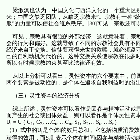
梁漱溟也认为，中国文化与西洋文化的一个重大区别
来；中国之缺乏团队，从缺乏宗教来”。宗教有一种“
服”的力量可以使社会维系秩序。
[30]
可见，宗教还可
可见，宗教具有很强的外部经济。这就意味着，宗教
会的行为和偏好。这就导致了不同的宗教社会具有不同
经济来自于交换。信徒要获得来世的救赎，就必须遵守
己的自利动机为代价的。这种交换关系使宗教在很多
所以有时候宗教约束甚至比法律还有效。
从以上分析可以看出，灵性资本的六个要素中，前四
两个要素是被动性的，是个体在追求自我利益时的溢
（三）灵性资本的经济分析
综上所述，灵性资本可以看作是因参与精神活动或宗
而产生的社会或团体效益，则可以看作是个体灵性资
U
= U ( C
, C
, …C
, …C
, S
, S
,…S
, …S
)
i
1
2
t
n
1
2
t
n
（1）式中的U
是个体i的效用总和，它包括物质消费效
i
获得的效用，而S
则表示个体在时间t因参与精神活动
t