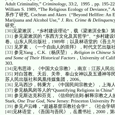
Adult Criminality,”
Criminology
, 33:2, 1995，pp. 
William S. 1989, “The Religious Ecology of Deviance,”
A
系作了研究, Cochran and Akers（“Beyond Hellfire: An Explora
Marijuana and Alcohol Use,”
J. Res. Crime & Delinquenc
研究。
[30]
见梁漱溟， “乡村建设理论”，载《梁漱溟全集》第二卷，
[31]
参见梁漱溟的 “东西方文化及其哲学”、“乡村建设
卷。山东人民出版社，1989年；以及林语堂的《吾土与
[32]
见罗素，《一个自由人的崇拜》，时代文艺出版社，1
[33]
参见Yang，C.K.（杨庆堃），
Religion in Chinese 
and
Some of
Their Historical Factors
，University of Ca
303.
[34]
见韦思谛，《中国大众宗教》，南京：江苏人民出版
[35]
对白莲教、天后、关帝、泰山女神以及五通神等民
苏人民出版社和凤凰传媒集团，2006。
[36]
见马西沙，韩秉方，《中国民间宗教史》，上海人民出
[37]
参见杨凤岗等人的“Quantifying Religions in
[38]
参见斯达克和芬克，《信仰的法则-解释宗教之人的
Stark,
One True God
, New Jersey: Princeton University Pr
[39]
参见卢云峰，“超越基督宗教社会学”，《社会学研究
[40]
见林语堂，《吾国与吾民》，岳麓书社，2000，第