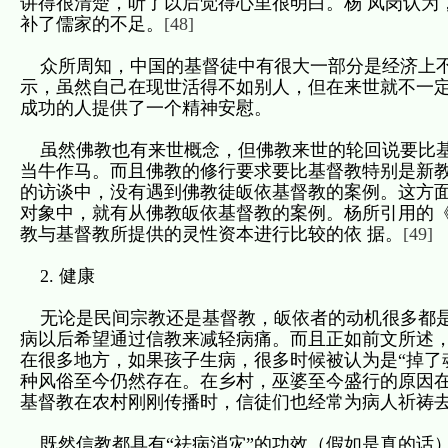
讲得很清楚，听了以后觉得心里很明白。杨 凤岗认为
补了儒家的不足。
[48]
众所周知，中国的基督徒中有很大一部分是经济上不
示，虽然自己在现世活得不如别人，但在来世就不一
成功的人提供了一个精神安慰。
虽然佛教也有来世概念，但佛教来世的轮回说要比基
当牛作马。而且佛教的修行要求要比基督教特别是新教
的访谈中，没有遇到佛教徒皈依基督教的案例。这方面
对象中，就有从佛教皈依基督教的案例。杨所引用的
教与基督教所提供的灵性资本进行比较的依 据。
[49]
2. 健康
无论是民间宗教还是基督教，皈依者的动机很多都是
病以后希望通过信教来减轻病痛。而且正如前文所述
在很多地方，如果孩子生病，很多时候被认为是“掉了
种风俗至今仍然存在。在乡村，巫婆至今盛行的原因
基督教在农村刚刚传播时，信徒们也经常为病人祈祷
既然信教都具有“祛病消灾”的功效（假如是真的话