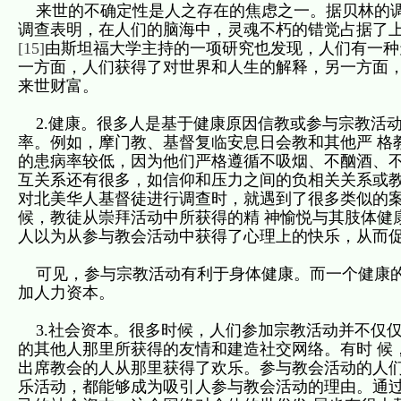
来世的不确定性是人之存在的焦虑之一。据贝林的调
调查表明，在人们的脑海中，灵魂不朽的错觉占据了
[15]
由斯坦福大学主持的一项研究也发现，人们有一种
一方面，人们获得了对世界和人生的解释，另一方面
来世财富。
2.健康。很多人是基于健康原因信教或参与宗教活
率。例如，摩门教、基督复临安息日会教和其他严 格
的患病率较低，因为他们严格遵循不吸烟、不酗酒、不
互关系还有很多，如信仰和压力之间的负相关关系或
对北美华人基督徒进行调查时，就遇到了很多类似的
候，教徒从崇拜活动中所获得的精 神愉悦与其肢体健
人以为从参与教会活动中获得了心理上的快乐，从而
可见，参与宗教活动有利于身体健康。而一个健康的
加人力资本。
3.社会资本。很多时候，人们参加宗教活动并不仅
的其他人那里所获得的友情和建造社交网络。有时 候
出席教会的人从那里获得了欢乐。参与教会活动的人们
乐活动，都能够成为吸引人参与教会活动的理由。通