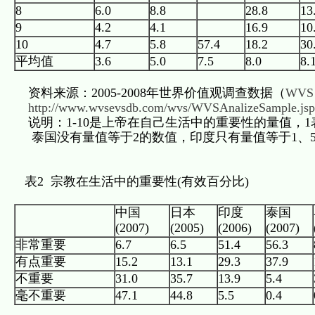
8
6.0
8.8
28.8
13
9
4.2
4.1
16.9
10
10
4.7
5.8
57.4
18.2
30
平均值
3.6
5.0
7.5
8.0
8.
资料来源：2005-2008年世界价值观调查数据（
WVS 
http://www.wvsevsdb.com/wvs/WVSAnalizeSample.jsp
说明：1-10是上帝在自己生活中的重要性的量值，1
泰国没有量值等于2的数值，印度只有量值等于1、5
表2 宗教在生活中的重要性(有效百分比)
中国
日本
印度
泰国
(2007)
(2005)
(2006)
(2007)
非常重要
6.7
6.5
51.4
56.3
有点重要
15.2
13.1
29.3
37.9
不重要
31.0
35.7
13.9
5.4
毫不重要
47.1
44.8
5.5
0.4