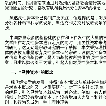
轨的时尚。
[④]
曹南来通过对温州的基督教会进行实地
[⑤]
但这些研究，都没有明确提出“灵性资本”的概念
虽然灵性资本业已得到广泛关注，但遗憾的是，对灵
分析各种精神和宗教现象。斯达克和芬克对改教现象
强。
中国数量众多的基督徒的存在和正在发生的大量的对
文试图在对灵性资本进行定义的同时，用灵性资本来考
到研究，这无疑是宗教研究的一个缺憾。本文秉持理性
体的改教无非是放弃灵性资本低的宗教，改信灵性资
教信奉者改信基督教，是因为基督教所提供的 灵性资
案，只求以抛砖引玉之举，引起人们对灵性资本和发
一、“灵性资本”的概念
现代经济学的发展，使得“资本”概念从单纯关注物
是对资本概念的又一次重要延伸。对于许多社会现 象
的解释，引入灵性资本就成为一种必然。例如，有人偷
捐献，他既没有增加资本，也没有增加人力资本和社
则，其行为又成为一种非理性现象。