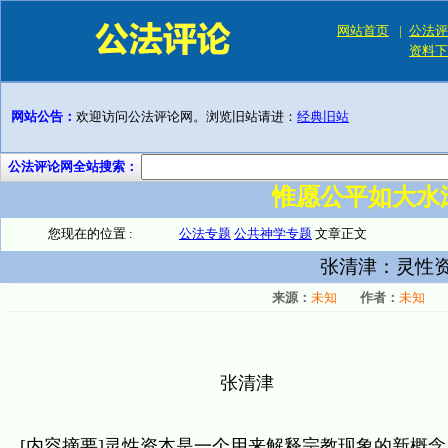
网站首页
|
公法评
资料下
网站公告：
欢迎访问公法评论网。浏览旧站请进：
经典旧站
公法评论网全站搜索：
惟愿公平如大水
您现在的位置 :
公法专题
公共神学专题
文章正文
张清津：灵性
来源：
未知
作者：
未知
张清津
[内容摘要]灵性资本是一个用来解释宗教现象的新概