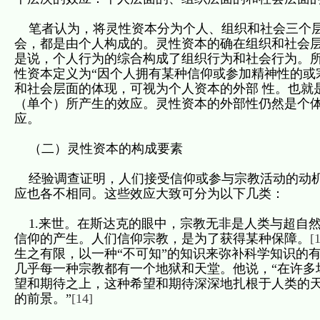
笔者认为，将灵性资本分为个人、组织和社会三个层
会，都是由个人构成的。灵性资本的确在组织和社会层
是说，个人行为的综合构成了组织行为和社会行为。所
性资本定义为“因个人拥有某种信仰或参加精神性的或
和社会层面的体现，可视为个人资本的外部 性。也就
（单个）所产生的效应。灵性资本的外部性仍然是个体
应。
（二）灵性资本的构成要素
经验调查证明，人们接受信仰或参与宗教活动的动机
应也各不相同。这些效应大致可分为以下几类：
1.来世。在斯达克的眼中，宗教无非是人类与超自
信仰的产生。人们信仰宗教，是为了获得某种保障。
[
生之有限，以一种“不可知”的知识来弥补科学知识的有
几乎每一种宗教都有一个地狱和天堂。他说，“在许多
望和期待之上，这种希望和期待深深地扎根于人类的
的前景。”
[14]