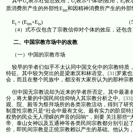
其中U
表示社会总效用，U
表示个体i的效用，E
表
s
i
i
质消费所产生的外部性E
和因精神消费所产生的外部
im
E
= (E
+E
) （5
i
im
is
（4）式不仅包含了宗教信仰对个体的效应，还包含
二、中国宗教市场中的改教
（一）中国的宗教市场
较早的学者们似乎不太认同中国文化中的宗教特质，
特征。其中较为突出的是梁漱溟和林语堂。
[31]
罗素也
会，而且在整个民族中，都没有大家所认为的那种宗
但中国无宗教说却为近来的学者所否定。其中最著名
分，将大量的中国民间信仰纳入其宗教分析之中。
[33]
观、院、殿等为祭拜场所的各类宗教活动，得到了研究
制度性宗教只是“社会中最有文化、最有实力的阶层特
权势的民众无人理睬的声音的回响”，则要 关注那些“
帝、泰山女神以及五通神等各类民间宗教都分别引起
价，即民间宗教是正统宗教赖以产生的基础。他认为，