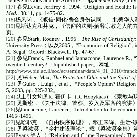
Believe in Gods and the Afterlife”，载
Science Daily
(Jul
[17]
参见Levin, Jerffrey S. 1994. “Religion and Health: Is T
Med
., 38:11, pp. 1475-82.
[18]
杨凤岗，《皈信·同化·叠合身份认同——北美华人基督
[19]
见斯达克和芬克，《信仰的法则-解释宗教之人的方面》
页。
[20]
参见Stark, Rodney，1996，
The Rise of Christianity
University Press；以及2005，“Economics of Religion”, 
A. Segal. Oxford: Blackwell. Pp. 47-67.
[21]
参见Franck, Raphaël and Iannaccone, Laurence R., “Why
twentieth century?” Unpublished paper。网址：
http://www.biu.ac.il/soc/ec/seminar/data/4_01_2010/fra
[22]
见Weber, Max,
The Protestant Ethic and the Spirit of
[23]
见Guiso，Luigi，et al， “People’s Opium? Religion a
5, 2003, pp. 225-282。
[24]
以上引文均见R. 霍伊卡（R. Hooykaas）《宗教
[25]
见斯密，《关于法律、警察、岁入及军备的演讲》，
[26]
见Iannaccone, Laurence, “Introduction to the economic
1465~1496。
[27]
见哈耶克，《自由秩序原理》，邓正来译。生活•读书•新
[28]
见梁漱溟， “乡村建设理论”，载《梁漱溟全集》第二卷
[29]
Evans 等人（ “Religion and Crime Reexamined: The Imp