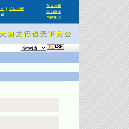
加入收藏
论文
|
公法文献
|
设为首页
新闻
网站地图
！