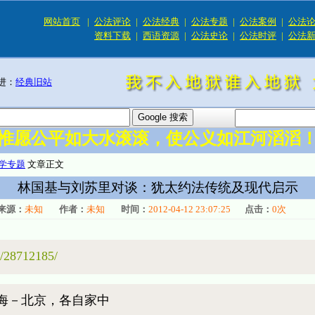
网站首页
|
公法评论
|
公法经典
|
公法专题
|
公法案例
|
公法
资料下载
|
西语资源
|
公法史论
|
公法时评
|
公法
进：
经典旧站
惟愿公平如大水滚滚，使公义如江河滔滔
学专题
文章正文
林国基与刘苏里对谈：犹太约法传统及现代启示
来源：
未知
作者：
未知
时间：
2012-04-12 23:07:25
点击：
0
次
c/28712185/
：上海－北京，各自家中