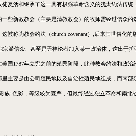
教徒复活和继承了这一具有极强革命含义的犹太约法传统
的一些新教教会（主要是清教教会）的牧师需经过信众的
称为教会约法（church covenant）,后来其世俗化
nt），以容纳其他宗派信众、甚至是无神论者加入某一政治体，这出
美国1787年立宪之前的殖民阶段，此种教会约法和政治
那里主要是由公司殖民地以及自治性殖民地组成，而南部
然贵族”色彩，等级较为森严，但最终经过独立革命和南北