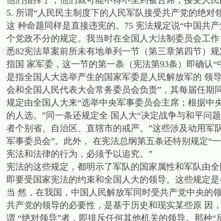
他们指挥了，他们就可能不得不坐到被告席，接受人民
5. 所谓“人民民主制度下的人民军队接受共产党的绝对
这 种命题同样是直接违宪的。75 宪法规定说“中国共
个党政不分的规定。我当时在全国人大法制委员会工作
悉82宪法草案前所未有地单列一节（第三章第四节）规
指国 家军委，这一节的第一条（宪法第93条）即确认
是指全国人大选举产生的国家军委是人民解放军的 领
会和全国人民代表大会常务委员会负责”，其每届任期同
规定由全国人大来“选举中央军事委员会主席；根据中
的人选。”同一条还规定全 国人大“决定战争与和平问题
者个别省、自治区、直辖市的戒严。”这些涉及动用军队
军事委员会”。此外， 在宪法总纲第五条还特别规定“
宪法和法律的行为，必须予以追究。”
宪法的这些规定，都明示了军队的国家属性和军队由全
即要受国家宪法的约束和全国人大的领导。这些规定是
当 然，在我国，中国人民解放军同时受共产党中央的领
共产党的领导的必要性，是基于历史和现实某些原 因
谓 “绝对领导”者，即排斥任何其他机关的领导。那种