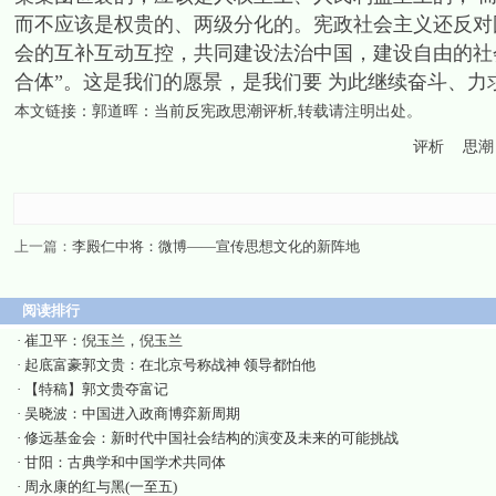
而不应该是权贵的、两级分化的。宪政社会主义还反对
会的互补互动互控，共同建设法治中国，建设自由的社
合体”。这是我们的愿景，是我们要 为此继续奋斗、力
本文链接：
郭道晖：当前反宪政思潮评析
,转载请注明出处。
评析
思潮
上一篇：
李殿仁中将：微博——宣传思想文化的新阵地
阅读排行
·
崔卫平：倪玉兰，倪玉兰
·
起底富豪郭文贵：在北京号称战神 领导都怕他
·
【特稿】郭文贵夺富记
·
吴晓波：中国进入政商博弈新周期
·
修远基金会：新时代中国社会结构的演变及未来的可能挑战
·
甘阳：古典学和中国学术共同体
·
周永康的红与黑(一至五)