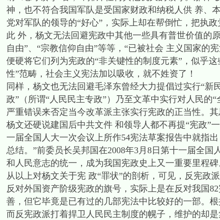
神，也不符合我国军队是受国家财政和纳税人供 养、本
党对军队的领导的“好心”，实际上却在帮倒忙，把执政
此 外，杨文无法回避宪政中其他一些具有普世价值的原
自由”、“宗教信仰自由”等等，“已被社会 主义国家
便硬将它们列为宪政的“非关键性的制度元素”，似乎这
性”范畴，社会主义宪法加以吸收，就不姓资了！
同样，杨文也无法回避毛泽东曾经大力提倡过实行“新民
政”（所谓“人民民主专政”）乃至文革中实行对人民的“
严重错误来否定当今改革派主张实行宪政的正当性。其
杨文还硬说建国后中共文件 和领导人都不再提“宪政”一
一届全国人大一次会议上所作54宪法草案报告中就指出
总结。”前委员长吴邦国在2008年3月8日第十一届全国
和人民意志的统一，成为我国宪政史上又一重要里程碑
从以上对杨文关于宪 政“罪状”的剖析，可见，反宪政
反对外国资产阶级宪政的旗号，实际上是在反对我国82
善，但它毕竟是已有过的几部宪法中比较好的一部。根
而反宪政派打着捍卫人民民主制度的幌子，维护的却是