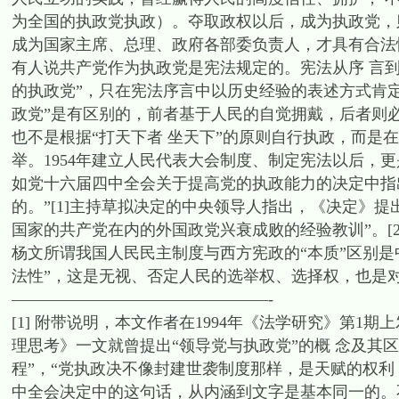
为全国的执政党执政）。夺取政权以后，成为执政党，
成为国家主席、总理、政府各部委负责人，才具有合法
有人说共产党作为执政党是宪法规定的。宪法从序 言
的执政党”，只在宪法序言中以历史经验的表述方式肯定了
政党”是有区别的，前者基于人民的自觉拥戴，后者则
也不是根据“打天下者 坐天下”的原则自行执政，而是
举。1954年建立人民代表大会制度、制定宪法以后，
如党十六届四中全会关于提高党的执政能力的决定中指
的。”[1]主持草拟决定的中央领导人指出，《决定》提
国家的共产党在内的外国政党兴衰成败的经验教训”。[
杨文所谓我国人民民主制度与西方宪政的“本质”区别
法性”，这是无视、否定人民的选举权、选择权，也是对
————————————————-
[1] 附带说明，本文作者在1994年《法学研究》第
理思考》一文就曾提出“领导党与执政党”的概 念及其
程”，“党执政决不像封建世袭制度那样，是天赋的权利
中全会决定中的这句话，从内涵到文字是基本同一的。