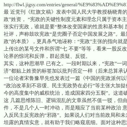
http://flwl.jigsy.com/entries/general/%E
最 近党刊《红旗文稿》发表中国人民大学教授杨晓青
政”姓资， “宪政的关键性制度元素和理念只属于资本
张实行宪政，谁就是要“整体改变国家的性质和基本制 
社评，声称鼓吹宪政“是兜圈子否定中国发展之路”。最
政”的本质》，更具杀气地诬称：“宪政”主张的指向
上传出的某号文件和所谓“七 不要”等等，看来一股反
论界的惊诧和反弹，群起质疑、反驳。
其实，这种思潮早 已有之。一段时期以来，“宪政”一词
济”都贴上姓资的标签加以批判否定一样（后来总算承
一位论者宋鲁豫早先也发表过一篇《中国的宪政派何以
“政治改革刻不容缓、民主宪政势在必行”等主张大加挞
今的高度集中的威权统治，造成国家四分五裂”。这道
这 几篇思维陈旧、逻辑混乱的文章虽然不值一驳，但
件，不是几个人一时冲动，而是顺应了当前某种政治 
入反民主反宪政的“邪路”。如果说人们对当前政局和未
坦露的真情实意，就有助于我们略窥底细。面对这种思