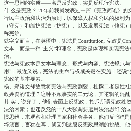
这一思潮的实质——名是反宪政，实是反现行宪法。
什 么是宪政？ 20年前我就发表过一篇《宪政简论》的
行民主政治和法治为原则，以保障人权和公民的权利为
（守宪）和维护宪法（护宪）、以及发展宪法（修宪）
称宪治。
就字义而言，在英语中，宪法是Constitution, 宪政是Con
文本，而是一种“主义”和理念，宪政是体现和实现宪
治。
宪法与宪政本是文本与理念、形式与内容、宪法规范与
用”；最近又说，宪法的生命与权威关键在实施；还说
宪政的基本要素。
杨、郑诸文却故意将宪法与宪政割裂，杜撰二者是姓社
政姓资的道理？这种不顾事实的二元论，其逻辑的混乱
其 实，说穿了，他们表面上反宪政，指斥所谓宪政姓资
法治因素；也违反党的十八大强调要运用法治思维 治国
惯思维，来观察和处理国家和社会事务。他们反“资”是
粹箴言，言犹在耳，就受到这股反宪政思潮的挑战。他