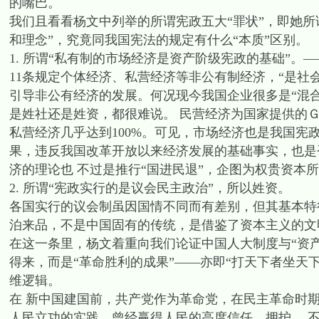
的嘴巴。
我们且看看杨文中列举的所谓宪政五大“罪状”，即她
和理念”，究竟同我国宪法的规定有什么“本质”区别。
1. 所谓“私有制的市场经济是资产阶级宪政的基础”。—
11条规定个体经济、私营经济等非公有制经济，“是社
引导非公有经济的发展。何况现今我国企业很多是“混
是姓社还是姓资，都很难说。 民营经济为国家提供的
私营经济几乎达到100%。可见，市场经济也是我国宪
果，违反我国改革开放以来经济发展的基础事实，也是
济的理论也 不过是推行“国进民退”，企图为权贵资本
2. 所谓“宪政实行的是议会民主政治”，所以姓资。
各国实行的议会制虽因国情不同而有差别，但其基本特
泊来品，不是中国固有的传统，是借鉴了资本主义的文
在这一条里，杨文着重向我们论证中国人大制度与“资
得来，而是“革命胜利的成果”——亦即“打天下者坐天
维逻辑。
在 新中国建国前，共产党作为革命党，在民主革命时
人民立功的实践，曾经赢得人民的高度信任、拥护， 