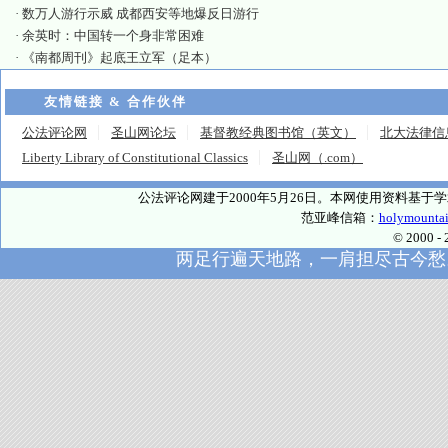
·
数万人游行示威 成都西安等地爆反日游行
·
余英时：中国转一个身非常困难
·
《南都周刊》起底王立军（足本）
友情链接 & 合作伙伴
公法评论网
圣山网论坛
基督教经典图书馆（英文）
北大法律信
Liberty Library of Constitutional Classics
圣山网（.com）
公法评论网建于2000年5月26日。本网使用资料基
范亚峰信箱：
holymounta
© 2000
两足行遍天地路，一肩担尽古今愁