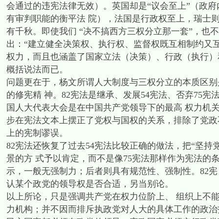
会通过的违宪法律无效）。英国却是“议会至上”（政
有审判职能的衡平法 院），法国是行政权至上，瑞士则
有千秋。即使我们 “决不搞西方三权分立那一套”，也不
出：“建立健全决策权、执行权、监督权既互相制约又互
权力，而且也涵盖了国家立法（决策）、行政（执行）
概括说法而已。
问题更在于，杨文所谓人大制度与三权分立的本质区别
的修宪精 神。82宪法是继承、发展54宪法、否弃75宪
国人大代表大会是在中国共产党领导下的最高 权力机关
步在宪法文本上摆正了党权与国权的关系，排除了党政不
上的宪制谬误。
82宪法还恢复了过去54宪法比较正确的做法，把“坚
景的方 式予以肯定，而不是像75宪法那样作为宪法的
示，一般无强制力；后者则具有规范性、强制性。82宪
认某个政党的领导权是否合适，另当别论。
以上所论，只是强调共产党在权力位阶上、 组织上不
力机构；并不因而排斥执政党对人大的具体工作的政治