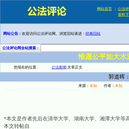
网站首页
|
公法评
资料下
网站公告：
欢迎访问公法评论网。浏览旧站请进：
经典旧站
公法评论网全站搜索：
惟愿公平如大水
您现在的位置 :
公法新闻
文章正文
郭道晖
来源：
未知
作者：
未知
*本文是作者先后在清华大学、湖南大学、湘潭大学等高
本文转帖自