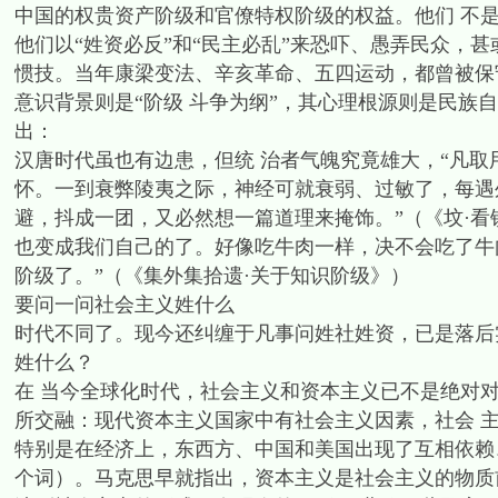
中国的权贵资产阶级和官僚特权阶级的权益。他们 不
他们以“姓资必反”和“民主必乱”来恐吓、愚弄民众，
惯技。当年康梁变法、辛亥革命、五四运动，都曾被保
意识背景则是“阶级 斗争为纲”，其心理根源则是民族
出：
汉唐时代虽也有边患，但统 治者气魄究竟雄大，“凡
怀。一到衰弊陵夷之际，神经可就衰弱、过敏了，每遇
避，抖成一团，又必然想一篇道理来掩饰。”（《坟·看
也变成我们自己的了。好像吃牛肉一样，决不会吃了牛
阶级了。”（《集外集拾遗·关于知识阶级》）
要问一问社会主义姓什么
时代不同了。现今还纠缠于凡事问姓社姓资，已是落后
姓什么？
在 当今全球化时代，社会主义和资本主义已不是绝对
所交融：现代资本主义国家中有社会主义因素，社会 
特别是在经济上，东西方、中国和美国出现了互相依赖、二者有
个词）。马克思早就指出，资本主义是社会主义的物质