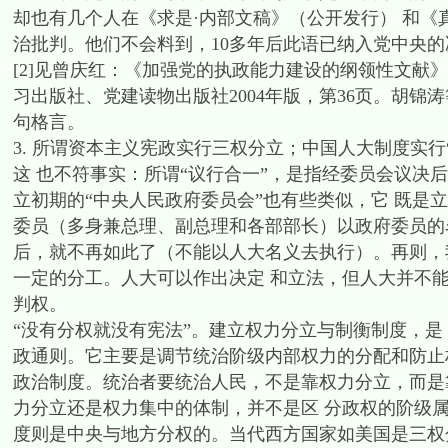
却也有几个人在《求是·内部文稿》（公开发行） 和《
治批判。他们不会料到，10多年后此语已纳入党中央的
[2]见曾庆红：《加强党的执政能力建设的纲领性文献
习出版社、党建读物出版社2004年版，第36页。胡
句格言。
3. 所谓资本主义宪政实行三权分立；中国人大制度实行
这 也不符事实：所谓“议行合一”，是指经委员会议决
立初期的“中央人民政府委员会”也有些类似，它 既是
委员（多身兼总理、副总理和各部部长）以政府委员的名
后，就不再如此了（不能以人大名义去执行）。再则，
一定的分工。人大可以作出决定 和立法，但人大并不
判权。
“没有分权就没有宪法”。建立权力分立与制衡制度，是
政通则。它主要是调节统治阶级内部权力的分配和防止
政治制度。统治者要统治人民，不是靠权力分立，而是
力分立还是权力集中的体制，并不是区 分政权的阶级
度则是中央与地方分权的。当代西方国家如美国是三权