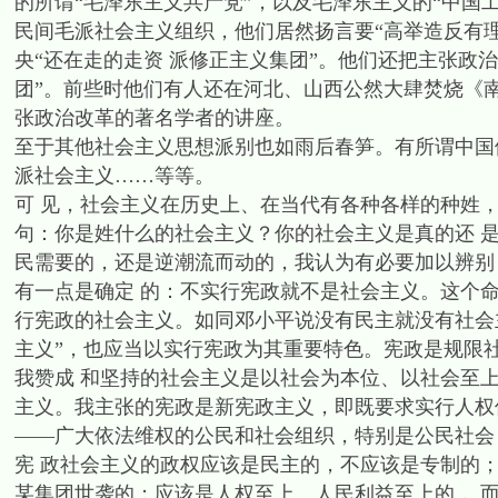
的所谓“毛泽东主义共产党”，以及毛泽东主义的“中国
民间毛派社会主义组织，他们居然扬言要“高举造反有理
央“还在走的走资 派修正主义集团”。他们还把主张政
团”。前些时他们有人还在河北、山西公然大肆焚烧《
张政治改革的著名学者的讲座。
至于其他社会主义思想派别也如雨后春笋。有所谓中国
派社会主义……等等。
可 见，社会主义在历史上、在当代有各种各样的种姓
句：你是姓什么的社会主义？你的社会主义是真的还 
民需要的，还是逆潮流而动的，我认为有必要加以辨别
有一点是确定 的：不实行宪政就不是社会主义。这个
行宪政的社会主义。如同邓小平说没有民主就没有社会
主义”，也应当以实行宪政为其重要特色。宪政是规限
我赞成 和坚持的社会主义是以社会为本位、以社会至
主义。我主张的宪政是新宪政主义，即既要求实行人权
——广大依法维权的公民和社会组织，特别是公民社会
宪 政社会主义的政权应该是民主的，不应该是专制的
某集团世袭的；应该是人权至上、人民利益至上的， 