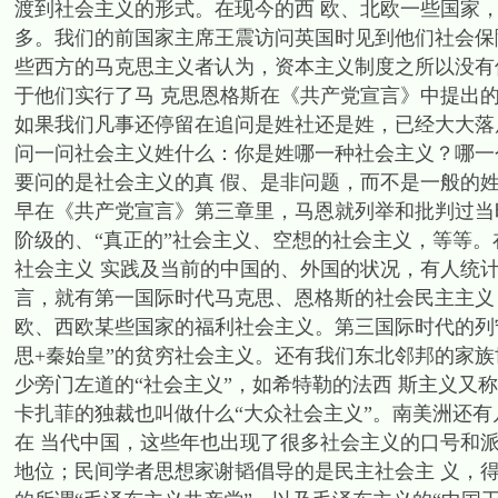
渡到社会主义的形式。在现今的西 欧、北欧一些国家
多。我们的前国家主席王震访问英国时见到他们社会保障
些西方的马克思主义者认为，资本主义制度之所以没有
于他们实行了马 克思恩格斯在《共产党宣言》中提出
如果我们凡事还停留在追问是姓社还是姓，已经大大落
问一问社会主义姓什么：你是姓哪一种社会主义？哪一
要问的是社会主义的真 假、是非问题，而不是一般的
早在《共产党宣言》第三章里，马恩就列举和批判过当
阶级的、“真正的”社会主义、空想的社会主义，等等
社会主义 实践及当前的中国的、外国的状况，有人统
言，就有第一国际时代马克思、恩格斯的社会民主主义
欧、西欧某些国家的福利社会主义。第三国际时代的列
思+秦始皇”的贫穷社会主义。还有我们东北邻邦的家
少旁门左道的“社会主义”，如希特勒的法西 斯主义又称
卡扎菲的独裁也叫做什么“大众社会主义”。南美洲还
在 当代中国，这些年也出现了很多社会主义的口号和派
地位；民间学者思想家谢韬倡导的是民主社会主 义，